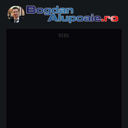
MENU
HOME
CONTACT
DESPRE BOGDAN ALUPOAIE
AUTOMOBILE
DRESS TO IMPRESS
TRAVEL