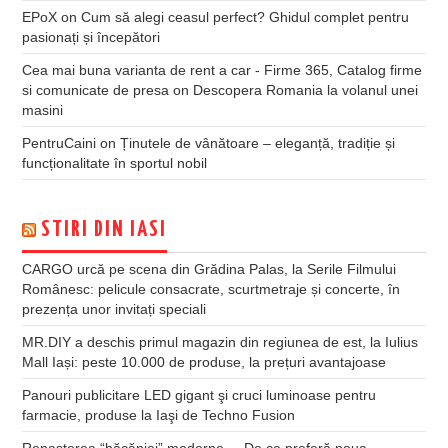
EPoX
on
Cum să alegi ceasul perfect? Ghidul complet pentru
pasionați și începători
Cea mai buna varianta de rent a car - Firme 365, Catalog firme
si comunicate de presa
on
Descopera Romania la volanul unei
masini
PentruCaini
on
Ținutele de vânătoare – eleganță, tradiție și
funcționalitate în sportul nobil
STIRI DIN IASI
CARGO urcă pe scena din Grădina Palas, la Serile Filmului
Românesc: pelicule consacrate, scurtmetraje și concerte, în
prezența unor invitați speciali
MR.DIY a deschis primul magazin din regiunea de est, la Iulius
Mall Iași: peste 10.000 de produse, la prețuri avantajoase
Panouri publicitare LED gigant şi cruci luminoase pentru
farmacie, produse la Iaşi de Techno Fusion
Renașterea “băcăniei” moderne – De ce preferă noua