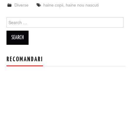
Diverse
haine copii
,
haine nou nascuti
Search
for:
RECOMANDARI