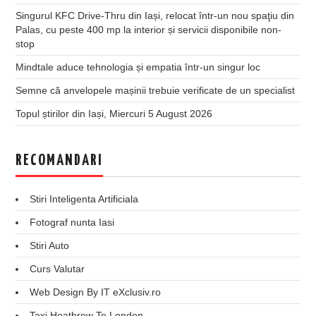
Singurul KFC Drive-Thru din Iași, relocat într-un nou spaţiu din
Palas, cu peste 400 mp la interior și servicii disponibile non-
stop
Mindtale aduce tehnologia și empatia într-un singur loc
Semne că anvelopele mașinii trebuie verificate de un specialist
Topul știrilor din Iași, Miercuri 5 August 2026
RECOMANDARI
Stiri Inteligenta Artificiala
Fotograf nunta Iasi
Stiri Auto
Curs Valutar
Web Design By IT eXclusiv.ro
Taxi Heathrow To London