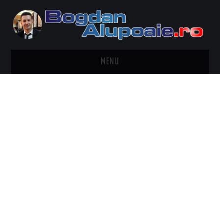
MENU
HOME
CONTACT
DESPRE BOGDAN ALUPOAIE
AUTOMOBILE
DRESS TO IMPRESS
TRAVEL