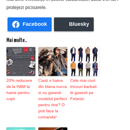
protejezi picioarele.
Facebook
Bluesky
Mai multe..
20% reducere
Cauti o haina
Cele mai cool
de la H&M la
din blana nurca
tricouri barbati
haine pentru
si nu gasesti
le gasesti pe
copii
modelul perfect
Felanto
pentru tine? O
poti face la
comanda!