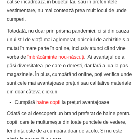
cât se încadrează în bugetul tău sau în preferințele
vestimentare, nu mai contează prea mult locul de unde
cumperi.
Totodată, nu doar prin prisma pandemiei, ci și din cauza
unui stil de viață mai aglomerat, obiceiul de achiziție s-a
mutat în mare parte în online, inclusiv atunci când vine
vorba de
îmbrăcăminte nou-născuți
. Ai avantajul de a
găsi diversitatea pe care o dorești, dar fără a lua la pas
magazinele. În plus, cumpărând online, poți verifica unde
sunt cele mai avantajoase prețuri sau calitative materiale
din doar câteva clickuri.
Cumpără
haine copii
la prețuri avantajoase
Odată ce ai descoperit un brand preferat de haine pentru
copii, care te mulțumește din toate punctele de vedere,
tendința este de a cumpăra doar de acolo. Și nu este