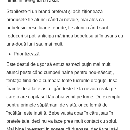
nimic în neregulă cu asta.
Stabileste-ti un brand preferat și achiziționează
produsele fie atunci când ai nevoie, mai ales că
bebelușii cresc foarte repede, fie atunci când sunt
reduceri și poți anticipa mărimea bebelușului în avans cu
una-două luni sau mai mult.
Prioritizează
Este destul de ușor să entuziasmezi puțin mai mult
atunci peste când cumperi haine pentru nou-născuți,
tentația fiind de a cumpăra toate lucrurile drăguțe. Însă
înainte de a face asta, gândește-te la nevoia reală pe
care o are copilașul tău abia venit pe lume. De exemplu,
pentru primele săptămâni de viață, orice formă de
încălțări este inutilă. Bebe va sta doar în căruț sau în
brațele tale, deci nu va face prea mult contact cu solul.
Mai bine investești în șosete călduroase, dacă vrei să-i