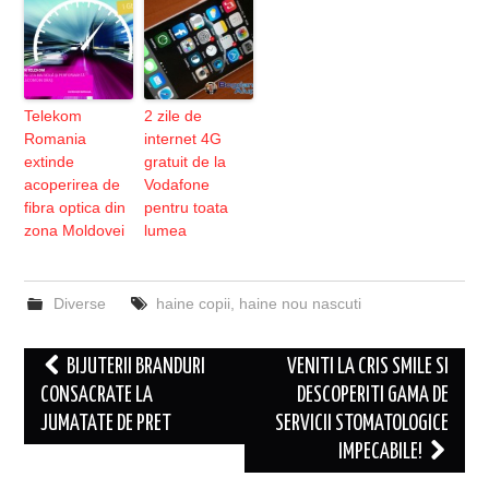
Telekom
2 zile de
Romania
internet 4G
extinde
gratuit de la
acoperirea de
Vodafone
fibra optica din
pentru toata
zona Moldovei
lumea
Diverse
haine copii
,
haine nou nascuti
Post
BIJUTERII BRANDURI
VENITI LA CRIS SMILE SI
navigation
CONSACRATE LA
DESCOPERITI GAMA DE
JUMATATE DE PRET
SERVICII STOMATOLOGICE
IMPECABILE!