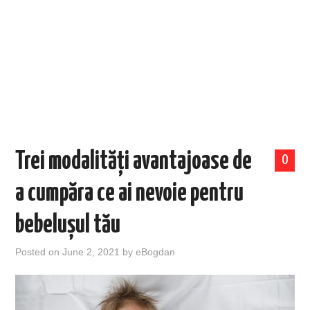
EVENIMENTE
TECH
BICICLETE
Trei modalități avantajoase de
0
a cumpăra ce ai nevoie pentru
bebelușul tău
Posted on
June 2, 2021
by
eBogdan