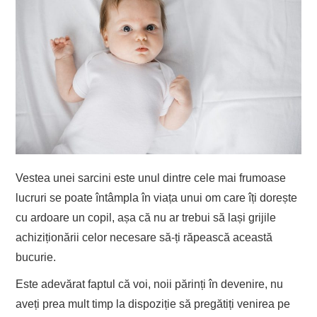
Vestea unei sarcini este unul dintre cele mai frumoase
lucruri se poate întâmpla în viața unui om care îți dorește
cu ardoare un copil, așa că nu ar trebui să lași grijile
achiziționării celor necesare să-ți răpească această
bucurie.
Este adevărat faptul că voi, noii părinți în devenire, nu
aveți prea mult timp la dispoziție să pregătiți venirea pe