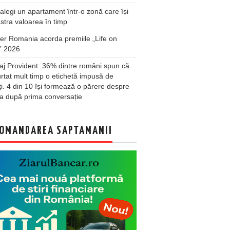
legi un apartament într-o zonă care își
stra valoarea în timp
er Romania acorda premiile „Life on
” 2026
j Provident: 36% dintre români spun că
rtat mult timp o etichetă impusă de
lți. 4 din 10 își formează o părere despre
a după prima conversație
OMANDAREA SAPTAMANII