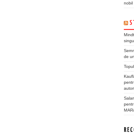
nobil
S
Mindt
singu
Semne
de un
Topul
Kauf
pentr
autom
Salam
pentr
MAR
REC