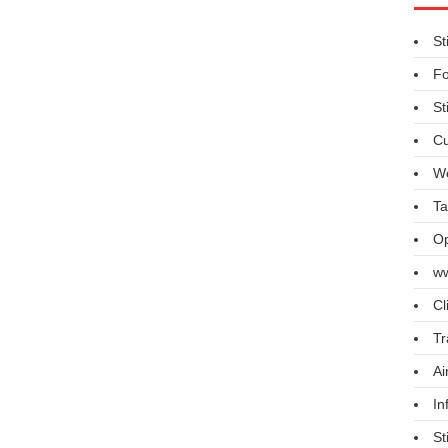
St
Fo
St
Cu
We
Ta
Op
ww
Cl
Tr
Ai
In
St