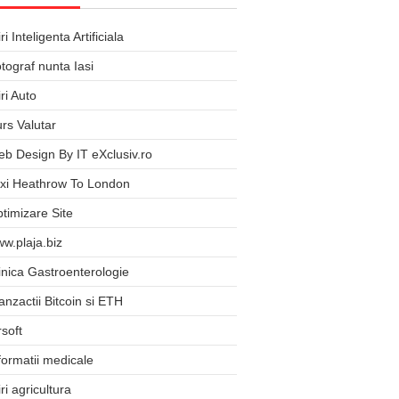
iri Inteligenta Artificiala
tograf nunta Iasi
iri Auto
rs Valutar
b Design By IT eXclusiv.ro
xi Heathrow To London
timizare Site
w.plaja.biz
inica Gastroenterologie
anzactii Bitcoin si ETH
rsoft
formatii medicale
iri agricultura