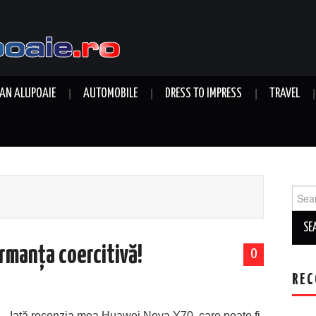
AN ALUPOAIE
AUTOMOBILE
DRESS TO IMPRESS
TRAVEL
Sear
for:
rmanța coercitivă!
0
REC
Iată recenzia mea Huawei Nova Y70, care poate fi