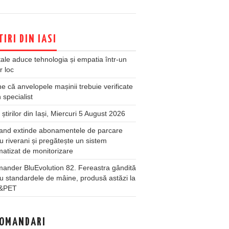
TIRI DIN IASI
ale aduce tehnologia și empatia într-un
r loc
 că anvelopele mașinii trebuie verificate
 specialist
 știrilor din Iași, Miercuri 5 August 2026
land extinde abonamentele de parcare
u riverani și pregătește un sistem
atizat de monitorizare
ander BluEvolution 82. Fereastra gândită
u standardele de mâine, produsă astăzi la
&PET
OMANDARI