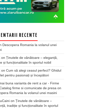
ENTARII RECENTE
n
Descopera Romania la volanul unei
ni
X
on
Ținutele de vânătoare – eleganță,
ie și funcționalitate în sportul nobil
X
on
Cum să alegi ceasul perfect? Ghidul
et pentru pasionați și începători
ai buna varianta de rent a car - Firme
Catalog firme si comunicate de presa
on
pera Romania la volanul unei masini
uCaini
on
Ținutele de vânătoare –
nță, tradiție și funcționalitate în sportul