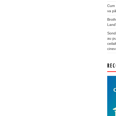
Cum a
va pă
Broth
Land
Sonda
au pu
ceila
cinev
REC