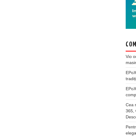
COM
Vio
o
masi
EPo
tradiț
EPo
compl
Cea m
365, 
Desco
Pentr
elega