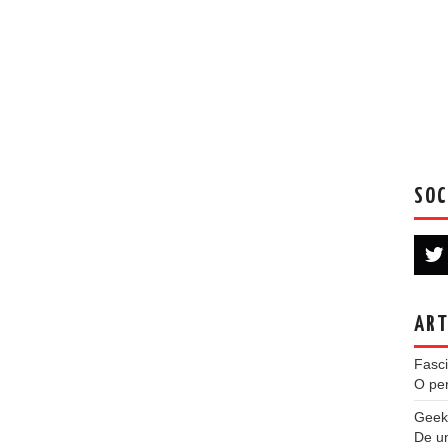
SOC
ART
Fasci
O per
Geek
De u