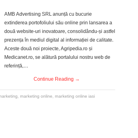
AMB Advertising SRL anunță cu bucurie
extinderea portofoliului său online prin lansarea a
două website-uri inovatoare, consolidându-și astfel
prezența în mediul digital al informației de calitate.
Aceste două noi proiecte, Agripedia.ro și
Medicanet.ro, se alătură portalului nostru web de
referință,…
Continue Reading
→
marketing
,
marketing online
,
marketing online iasi