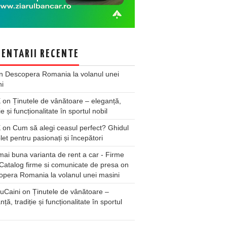
ENTARII RECENTE
n
Descopera Romania la volanul unei
ni
X
on
Ținutele de vânătoare – eleganță,
ie și funcționalitate în sportul nobil
X
on
Cum să alegi ceasul perfect? Ghidul
et pentru pasionați și începători
ai buna varianta de rent a car - Firme
Catalog firme si comunicate de presa
on
pera Romania la volanul unei masini
uCaini
on
Ținutele de vânătoare –
nță, tradiție și funcționalitate în sportul