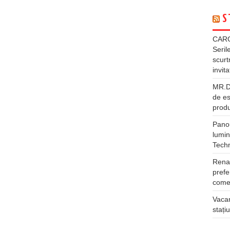
S
CARG
Seril
scurt
invita
MR.DI
de es
produ
Panou
lumin
Tech
Rena
prefe
comer
Vacan
stați