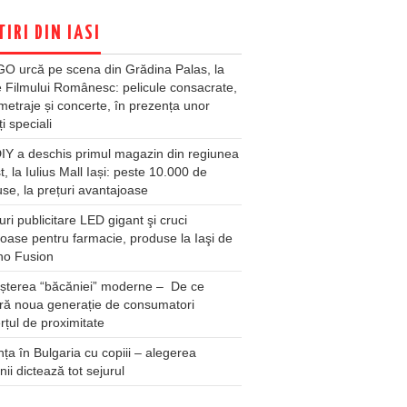
TIRI DIN IASI
O urcă pe scena din Grădina Palas, la
e Filmului Românesc: pelicule consacrate,
metraje și concerte, în prezența unor
ți speciali
Y a deschis primul magazin din regiunea
t, la Iulius Mall Iași: peste 10.000 de
se, la prețuri avantajoase
ri publicitare LED gigant şi cruci
oase pentru farmacie, produse la Iaşi de
no Fusion
șterea “băcăniei” moderne – De ce
ră noua generație de consumatori
țul de proximitate
ța în Bulgaria cu copiii – alegerea
unii dictează tot sejurul