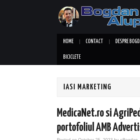
HOME
CONTACT
DESPRE BOGD
BICICLETE
IASI MARKETING
MedicaNet.ro si AgriPedi
portofoliul AMB Advert
Posted on
October 25, 2023
by
eBogdan