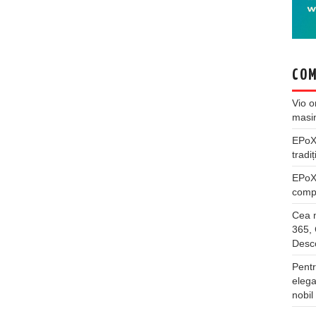
COM
Vio
o
masi
EPo
tradiț
EPo
compl
Cea m
365, 
Desco
Pentr
elega
nobil