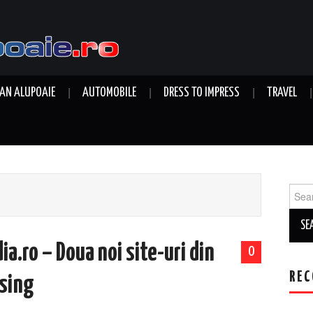
AN ALUPOAIE
AUTOMOBILE
DRESS TO IMPRESS
TRAVEL
Sear
for:
a.ro – Doua noi site-uri din
0
REC
ising