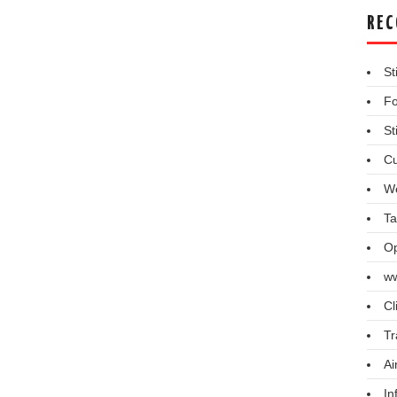
REC
St
Fo
St
Cu
We
Ta
Op
ww
Cl
Tr
Ai
In