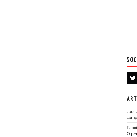
SOC
ART
Jacuz
cumpe
Fasci
O per