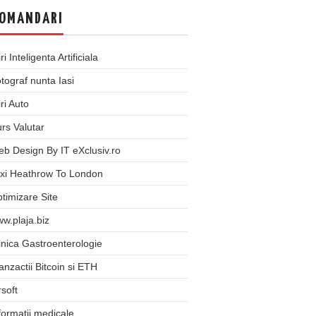
OMANDARI
iri Inteligenta Artificiala
tograf nunta Iasi
iri Auto
rs Valutar
b Design By IT eXclusiv.ro
xi Heathrow To London
timizare Site
w.plaja.biz
inica Gastroenterologie
anzactii Bitcoin si ETH
rsoft
formatii medicale