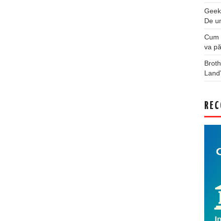
Geek
De u
Cum a
va pă
Broth
Land
REC