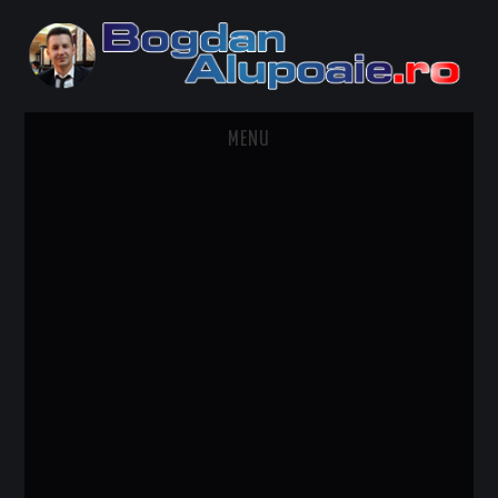
MENU
HOME
CONTACT
DESPRE BOGDAN ALUPOAIE
AUTOMOBILE
DRESS TO IMPRESS
TRAVEL