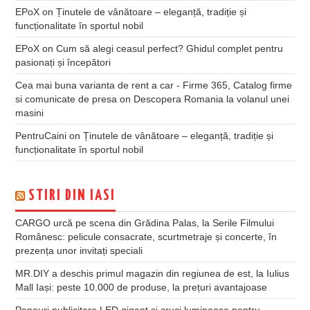
EPoX
on
Ținutele de vânătoare – eleganță, tradiție și
funcționalitate în sportul nobil
EPoX
on
Cum să alegi ceasul perfect? Ghidul complet pentru
pasionați și începători
Cea mai buna varianta de rent a car - Firme 365, Catalog firme
si comunicate de presa
on
Descopera Romania la volanul unei
masini
PentruCaini
on
Ținutele de vânătoare – eleganță, tradiție și
funcționalitate în sportul nobil
STIRI DIN IASI
CARGO urcă pe scena din Grădina Palas, la Serile Filmului
Românesc: pelicule consacrate, scurtmetraje și concerte, în
prezența unor invitați speciali
MR.DIY a deschis primul magazin din regiunea de est, la Iulius
Mall Iași: peste 10.000 de produse, la prețuri avantajoase
Panouri publicitare LED gigant şi cruci luminoase pentru