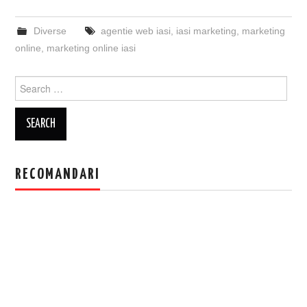
Diverse
agentie web iasi
,
iasi marketing
,
marketing
online
,
marketing online iasi
Search
for:
RECOMANDARI