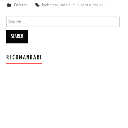
Diverse
inchiriere masini cluj
,
rent a car cluj
Search
for:
RECOMANDARI