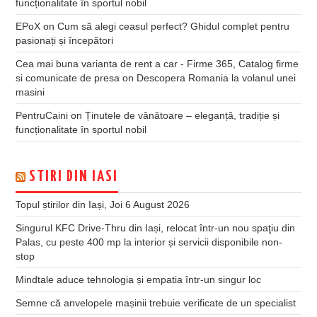
funcționalitate în sportul nobil
EPoX
on
Cum să alegi ceasul perfect? Ghidul complet pentru
pasionați și începători
Cea mai buna varianta de rent a car - Firme 365, Catalog firme
si comunicate de presa
on
Descopera Romania la volanul unei
masini
PentruCaini
on
Ținutele de vânătoare – eleganță, tradiție și
funcționalitate în sportul nobil
STIRI DIN IASI
Topul știrilor din Iași, Joi 6 August 2026
Singurul KFC Drive-Thru din Iași, relocat într-un nou spaţiu din
Palas, cu peste 400 mp la interior și servicii disponibile non-
stop
Mindtale aduce tehnologia și empatia într-un singur loc
Semne că anvelopele mașinii trebuie verificate de un specialist