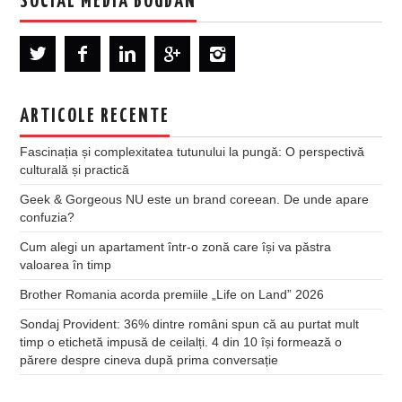
SOCIAL MEDIA BOGDAN
ARTICOLE RECENTE
Fascinația și complexitatea tutunului la pungă: O perspectivă
culturală și practică
Geek & Gorgeous NU este un brand coreean. De unde apare
confuzia?
Cum alegi un apartament într-o zonă care își va păstra
valoarea în timp
Brother Romania acorda premiile „Life on Land” 2026
Sondaj Provident: 36% dintre români spun că au purtat mult
timp o etichetă impusă de ceilalți. 4 din 10 își formează o
părere despre cineva după prima conversație