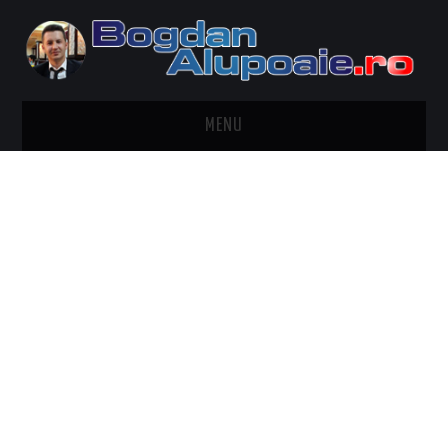
MENU
HOME
CONTACT
DESPRE BOGDAN ALUPOAIE
AUTOMOBILE
DRESS TO IMPRESS
TRAVEL