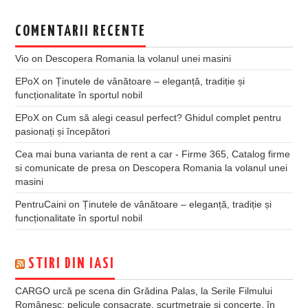
COMENTARII RECENTE
Vio
on
Descopera Romania la volanul unei masini
EPoX
on
Ținutele de vânătoare – eleganță, tradiție și
funcționalitate în sportul nobil
EPoX
on
Cum să alegi ceasul perfect? Ghidul complet pentru
pasionați și începători
Cea mai buna varianta de rent a car - Firme 365, Catalog firme
si comunicate de presa
on
Descopera Romania la volanul unei
masini
PentruCaini
on
Ținutele de vânătoare – eleganță, tradiție și
funcționalitate în sportul nobil
STIRI DIN IASI
CARGO urcă pe scena din Grădina Palas, la Serile Filmului
Românesc: pelicule consacrate, scurtmetraje și concerte, în