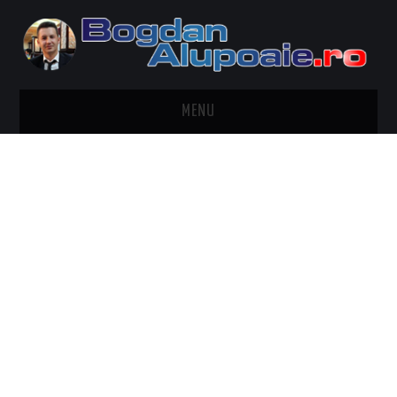
MENU
HOME
CONTACT
DESPRE BOGDAN ALUPOAIE
AUTOMOBILE
DRESS TO IMPRESS
TRAVEL