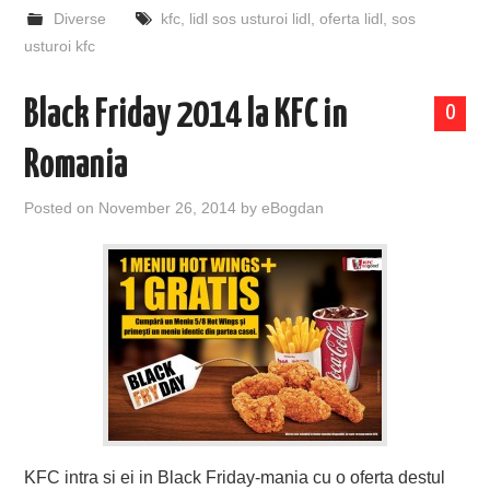
Diverse
kfc
,
lidl sos usturoi lidl
,
oferta lidl
,
sos
usturoi kfc
Black Friday 2014 la KFC in
0
Romania
Posted on
November 26, 2014
by
eBogdan
KFC intra si ei in Black Friday-mania cu o oferta destul