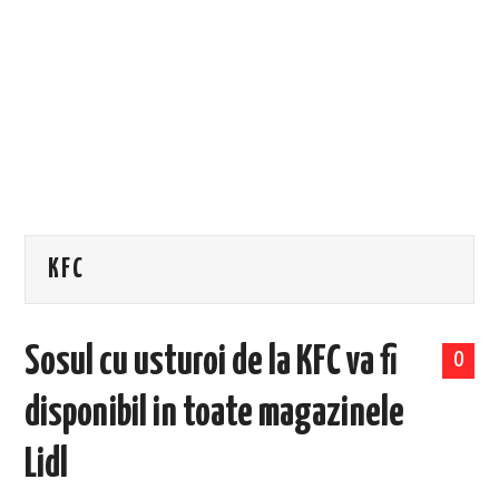
EVENIMENTE
TECH
BICICLETE
KFC
Sosul cu usturoi de la KFC va fi
0
disponibil in toate magazinele
Lidl