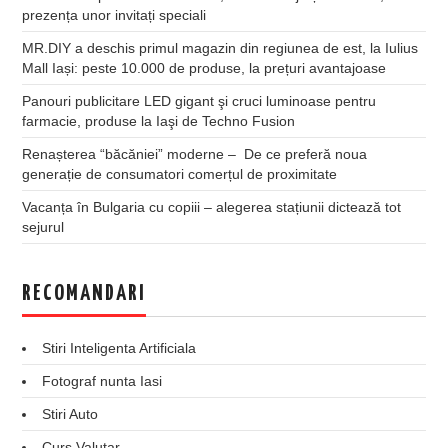
prezența unor invitați speciali
MR.DIY a deschis primul magazin din regiunea de est, la Iulius
Mall Iași: peste 10.000 de produse, la prețuri avantajoase
Panouri publicitare LED gigant şi cruci luminoase pentru
farmacie, produse la Iaşi de Techno Fusion
Renașterea “băcăniei” moderne – De ce preferă noua
generație de consumatori comerțul de proximitate
Vacanța în Bulgaria cu copiii – alegerea stațiunii dictează tot
sejurul
RECOMANDARI
Stiri Inteligenta Artificiala
Fotograf nunta Iasi
Stiri Auto
Curs Valutar