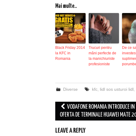
Mai multe..
Black Friday 2014
Trucuri pentru
De ce s
la KFC in
mâni perfecte de
investest
Romania
la manichiuriste
suplime
profesioniste
porumbe
Diverse
kfc
,
lidl sos usturoi lidl
,
Post
VODAFONE ROMANIA INTRODUCE IN
navigation
OFERTA DE TERMINALE HUAWEI MATE 20
LEAVE A REPLY