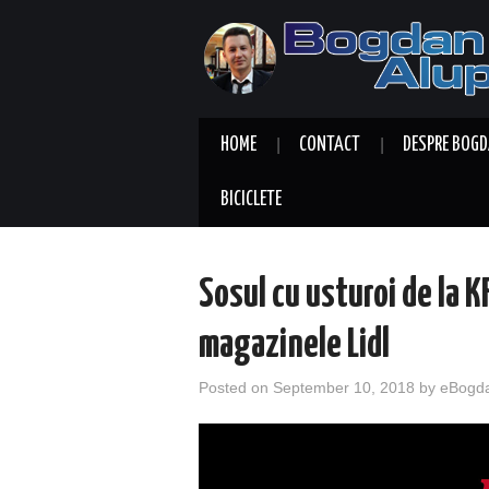
HOME
CONTACT
DESPRE BOGD
BICICLETE
Sosul cu usturoi de la KF
magazinele Lidl
Posted on
September 10, 2018
by
eBogd