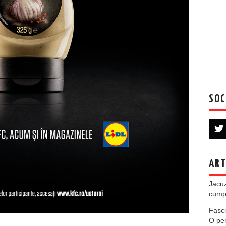
SOC
ART
Jacuz
cumpe
Fasci
O per