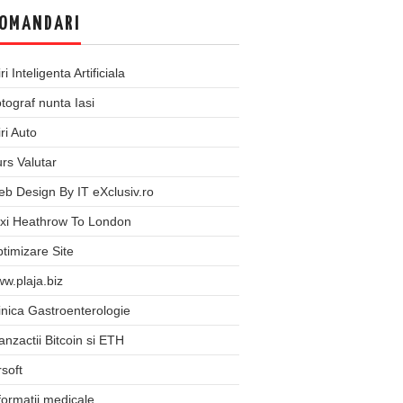
OMANDARI
iri Inteligenta Artificiala
tograf nunta Iasi
iri Auto
rs Valutar
b Design By IT eXclusiv.ro
xi Heathrow To London
timizare Site
w.plaja.biz
inica Gastroenterologie
anzactii Bitcoin si ETH
rsoft
formatii medicale