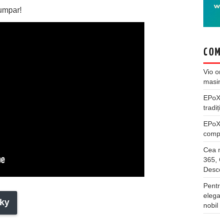
cumpar!
COM
Vio
o
masi
EPo
tradiț
EPo
compl
Cea m
365, 
Desco
Pentr
elega
ky
nobil