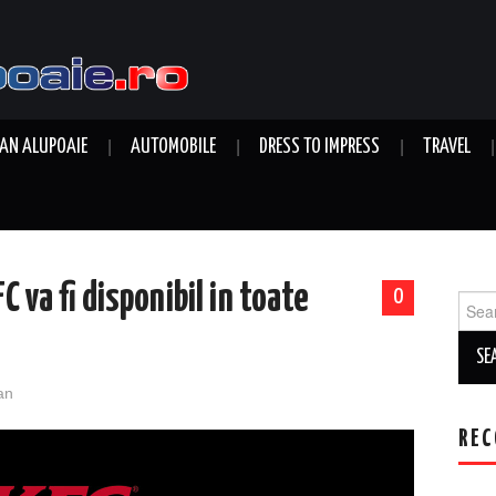
AN ALUPOAIE
AUTOMOBILE
DRESS TO IMPRESS
TRAVEL
C va fi disponibil in toate
0
Sear
for:
an
REC