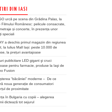
TIRI DIN IASI
O urcă pe scena din Grădina Palas, la
e Filmului Românesc: pelicule consacrate,
metraje și concerte, în prezența unor
ți speciali
Y a deschis primul magazin din regiunea
t, la Iulius Mall Iași: peste 10.000 de
se, la prețuri avantajoase
ri publicitare LED gigant şi cruci
oase pentru farmacie, produse la Iaşi de
no Fusion
șterea “băcăniei” moderne – De ce
ră noua generație de consumatori
țul de proximitate
ța în Bulgaria cu copiii – alegerea
unii dictează tot sejurul