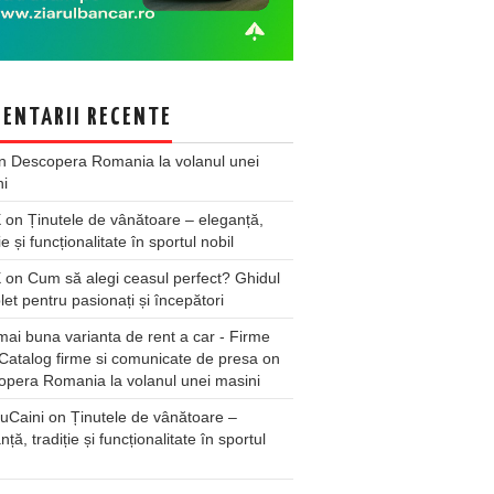
ENTARII RECENTE
n
Descopera Romania la volanul unei
ni
X
on
Ținutele de vânătoare – eleganță,
ie și funcționalitate în sportul nobil
X
on
Cum să alegi ceasul perfect? Ghidul
et pentru pasionați și începători
ai buna varianta de rent a car - Firme
Catalog firme si comunicate de presa
on
pera Romania la volanul unei masini
uCaini
on
Ținutele de vânătoare –
nță, tradiție și funcționalitate în sportul