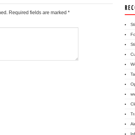
REC
hed.
Required fields are marked
*
St
Fo
St
Cu
We
Ta
Op
ww
Cl
Tr
Ai
In