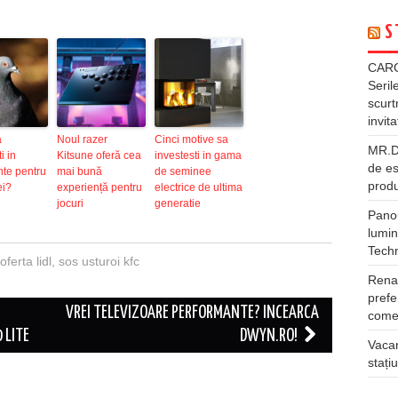
S
CARG
Seril
scurt
invita
a
Noul razer
Cinci motive sa
MR.DI
i in
Kitsune oferă cea
investesti in gama
de es
nte pentru
mai bună
de seminee
produ
i?
experiență pentru
electrice de ultima
jocuri
generatie
Panou
lumin
Tech
oferta lidl
,
sos usturoi kfc
Rena
prefe
VREI TELEVIZOARE PERFORMANTE? INCEARCA
comer
 LITE
DWYN.RO!
Vacan
stați