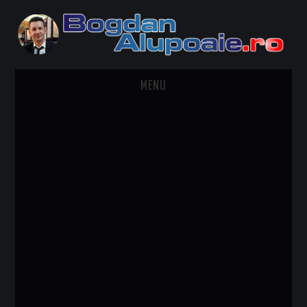
MENU
HOME
CONTACT
DESPRE BOGDAN ALUPOAIE
AUTOMOBILE
DRESS TO IMPRESS
TRAVEL