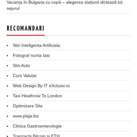
Vacanța în Bulgaria cu copiii – alegerea stațiunii dictează tot
sejurul
RECOMANDARI
Stiri Inteligenta Artificiala
Fotograf nunta Iasi
Stiri Auto
Curs Valutar
Web Design By IT eXclusiv.ro
Taxi Heathrow To London
Optimizare Site
www.plaja.biz
Clinica Gastroenterologie
Tranzactii Bitcoin si ETH