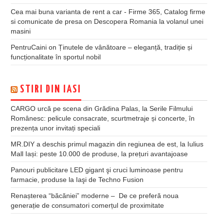
Cea mai buna varianta de rent a car - Firme 365, Catalog firme
si comunicate de presa
on
Descopera Romania la volanul unei
masini
PentruCaini
on
Ținutele de vânătoare – eleganță, tradiție și
funcționalitate în sportul nobil
STIRI DIN IASI
CARGO urcă pe scena din Grădina Palas, la Serile Filmului
Românesc: pelicule consacrate, scurtmetraje și concerte, în
prezența unor invitați speciali
MR.DIY a deschis primul magazin din regiunea de est, la Iulius
Mall Iași: peste 10.000 de produse, la prețuri avantajoase
Panouri publicitare LED gigant şi cruci luminoase pentru
farmacie, produse la Iaşi de Techno Fusion
Renașterea “băcăniei” moderne – De ce preferă noua
generație de consumatori comerțul de proximitate