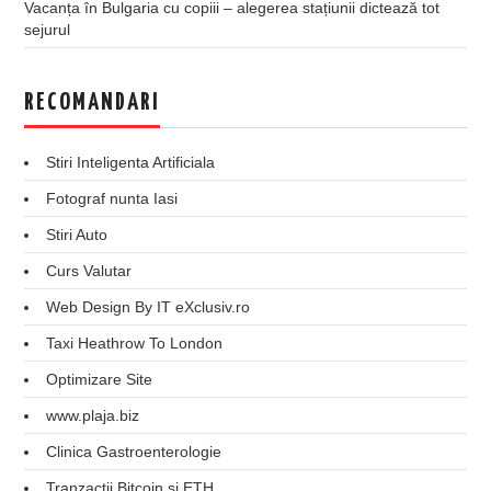
Vacanța în Bulgaria cu copiii – alegerea stațiunii dictează tot
sejurul
RECOMANDARI
Stiri Inteligenta Artificiala
Fotograf nunta Iasi
Stiri Auto
Curs Valutar
Web Design By IT eXclusiv.ro
Taxi Heathrow To London
Optimizare Site
www.plaja.biz
Clinica Gastroenterologie
Tranzactii Bitcoin si ETH