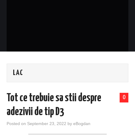
EVENIMENTE
TECH
BICICLETE
LAC
Tot ce trebuie sa stii despre
0
adezivii de tip D3
Posted on
September 23, 2022
by
eBogdan