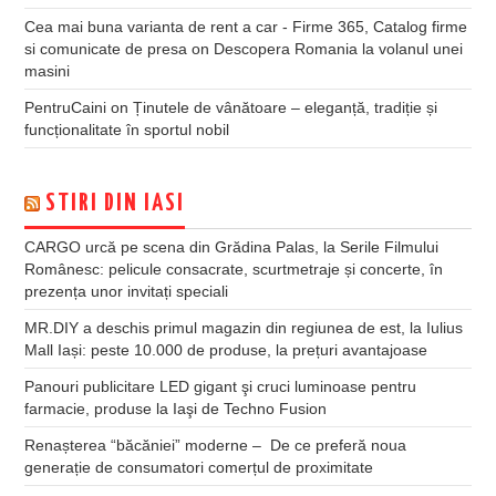
Cea mai buna varianta de rent a car - Firme 365, Catalog firme
si comunicate de presa
on
Descopera Romania la volanul unei
masini
PentruCaini
on
Ținutele de vânătoare – eleganță, tradiție și
funcționalitate în sportul nobil
STIRI DIN IASI
CARGO urcă pe scena din Grădina Palas, la Serile Filmului
Românesc: pelicule consacrate, scurtmetraje și concerte, în
prezența unor invitați speciali
MR.DIY a deschis primul magazin din regiunea de est, la Iulius
Mall Iași: peste 10.000 de produse, la prețuri avantajoase
Panouri publicitare LED gigant şi cruci luminoase pentru
farmacie, produse la Iaşi de Techno Fusion
Renașterea “băcăniei” moderne – De ce preferă noua
generație de consumatori comerțul de proximitate