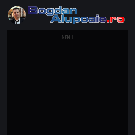
MENU
HOME
CONTACT
DESPRE BOGDAN ALUPOAIE
AUTOMOBILE
DRESS TO IMPRESS
TRAVEL