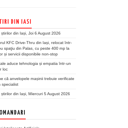
TIRI DIN IASI
 știrilor din Iași, Joi 6 August 2026
rul KFC Drive-Thru din Iași, relocat într-
u spaţiu din Palas, cu peste 400 mp la
ior și servicii disponibile non-stop
ale aduce tehnologia și empatia într-un
r loc
 că anvelopele mașinii trebuie verificate
 specialist
 știrilor din Iași, Miercuri 5 August 2026
OMANDARI