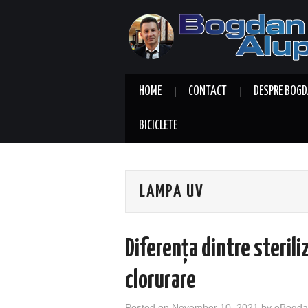
HOME
CONTACT
DESPRE BOGD
BICICLETE
LAMPA UV
Diferența dintre sterili
clorurare
Posted on
November 10, 2021
by
eBogda