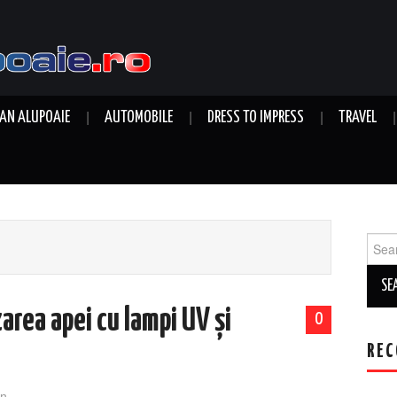
AN ALUPOAIE
AUTOMOBILE
DRESS TO IMPRESS
TRAVEL
Sear
for:
zarea apei cu lampi UV și
0
REC
n