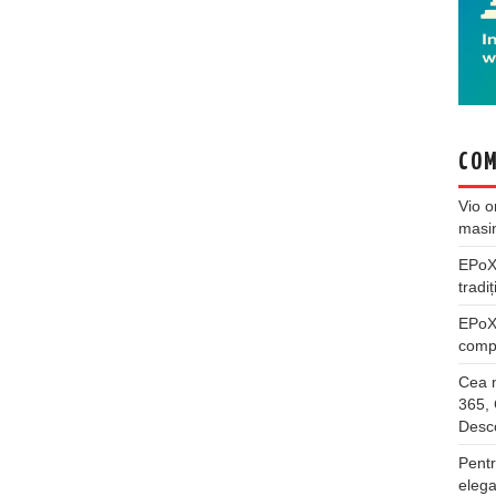
COM
Vio
o
masi
EPo
tradiț
EPo
compl
Cea m
365, 
Desco
Pentr
elega