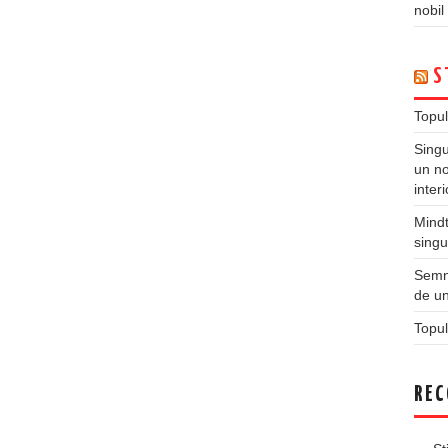
nobil
S
Topul
Singu
un no
inter
Mindt
singu
Semne
de un
Topul
REC