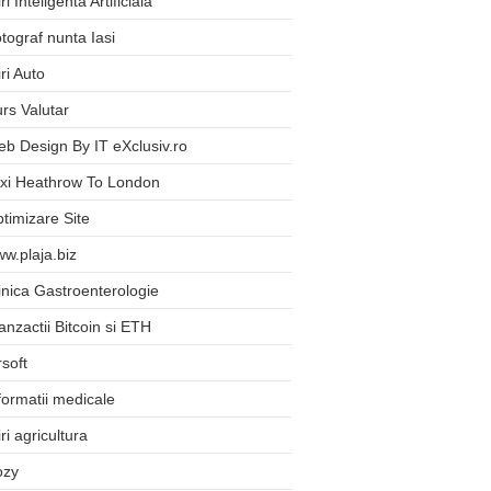
iri Inteligenta Artificiala
tograf nunta Iasi
iri Auto
rs Valutar
b Design By IT eXclusiv.ro
xi Heathrow To London
timizare Site
w.plaja.biz
inica Gastroenterologie
anzactii Bitcoin si ETH
rsoft
formatii medicale
iri agricultura
ozy