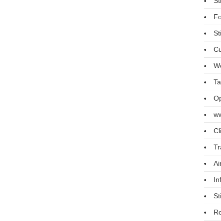
St
Fo
St
Cu
We
Ta
Op
ww
Cl
Tr
Ai
In
St
R