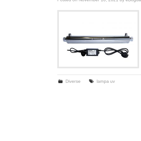
Diverse
lampa uv