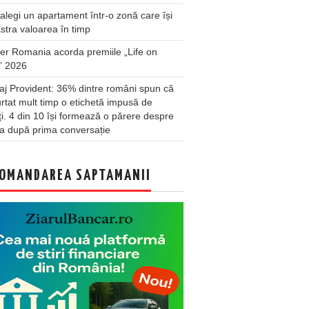
legi un apartament într-o zonă care își
stra valoarea în timp
er Romania acorda premiile „Life on
” 2026
j Provident: 36% dintre români spun că
rtat mult timp o etichetă impusă de
lți. 4 din 10 își formează o părere despre
a după prima conversație
OMANDAREA SAPTAMANII