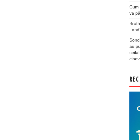
Cum a
va pă
Broth
Land
Sonda
au pu
ceila
cinev
REC