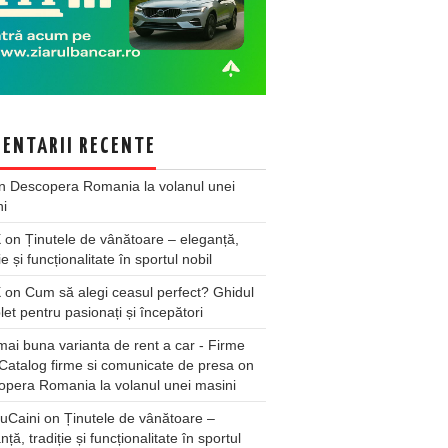
ENTARII RECENTE
n
Descopera Romania la volanul unei
ni
X
on
Ținutele de vânătoare – eleganță,
ie și funcționalitate în sportul nobil
X
on
Cum să alegi ceasul perfect? Ghidul
et pentru pasionați și începători
ai buna varianta de rent a car - Firme
Catalog firme si comunicate de presa
on
pera Romania la volanul unei masini
uCaini
on
Ținutele de vânătoare –
nță, tradiție și funcționalitate în sportul