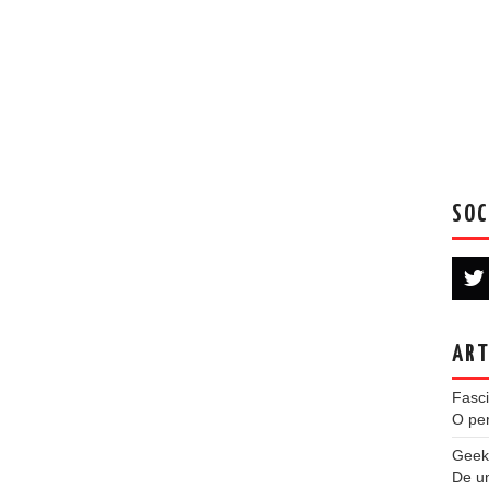
SOC
ART
Fasci
O per
Geek
De u