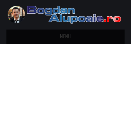
MENU
HOME
CONTACT
DESPRE BOGDAN ALUPOAIE
AUTOMOBILE
DRESS TO IMPRESS
TRAVEL