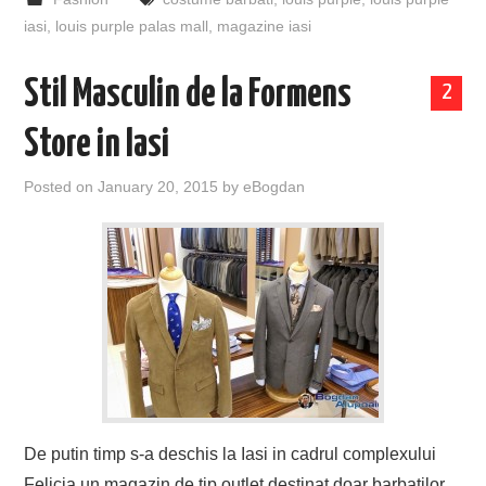
iasi
,
louis purple palas mall
,
magazine iasi
Stil Masculin de la Formens
2
Store in Iasi
Posted on
January 20, 2015
by
eBogdan
De putin timp s-a deschis la Iasi in cadrul complexului
Felicia un magazin de tip outlet destinat doar barbatilor.