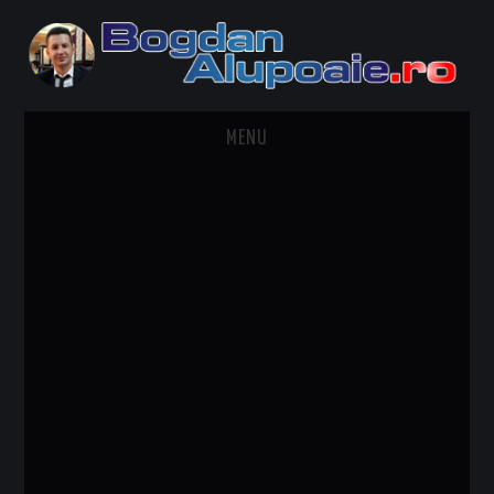
MENU
HOME
CONTACT
DESPRE BOGDAN ALUPOAIE
AUTOMOBILE
DRESS TO IMPRESS
TRAVEL