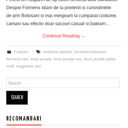
Despre Formens stiam de la prietenii si cunostintele
de prin Botosani si mai mergeam la cumparat costume,
camasi sau efectiv doar sacouri casual si bateam…
Continue Reading
→
Fashion
costume barbati
,
formens botosani
,
formens iasi
,
louis purple
,
louis purple iasi
,
louis purple palas
mall
,
magazine iasi
Search
for:
RECOMANDARI