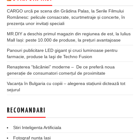
CARGO urcă pe scena din Grădina Palas, la Serile Filmului
Românesc: pelicule consacrate, scurtmetraje și concerte, în
prezența unor invitați speciali
MR.DIY a deschis primul magazin din regiunea de est, la Iulius
Mall Iași: peste 10.000 de produse, la prețuri avantajoase
Panouri publicitare LED gigant şi cruci luminoase pentru
farmacie, produse la Iaşi de Techno Fusion
Renașterea “băcăniei” moderne – De ce preferă noua
generație de consumatori comerțul de proximitate
Vacanța în Bulgaria cu copiii – alegerea stațiunii dictează tot
sejurul
RECOMANDARI
Stiri Inteligenta Artificiala
Fotograf nunta Iasi