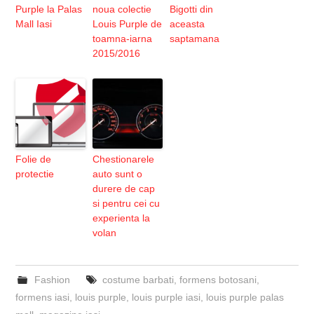
Purple la Palas
noua colectie
Bigotti din
Mall Iasi
Louis Purple de
aceasta
toamna-iarna
saptamana
2015/2016
Folie de
Chestionarele
protectie
auto sunt o
durere de cap
si pentru cei cu
experienta la
volan
Fashion
costume barbati
,
formens botosani
,
formens iasi
,
louis purple
,
louis purple iasi
,
louis purple palas