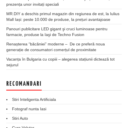
prezența unor invitați speciali
MR.DIY a deschis primul magazin din regiunea de est, la Iulius
Mall Iași: peste 10.000 de produse, la prețuri avantajoase
Panouri publicitare LED gigant şi cruci luminoase pentru
farmacie, produse la Iaşi de Techno Fusion
Renașterea “băcăniei” moderne – De ce preferă noua
generație de consumatori comerțul de proximitate
Vacanța în Bulgaria cu copiii – alegerea stațiunii dictează tot
sejurul
RECOMANDARI
Stiri Inteligenta Artificiala
Fotograf nunta Iasi
Stiri Auto
Curs Valutar