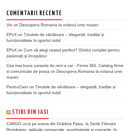
COMENTARII RECENTE
Vio
on
Descopera Romania la volanul unei masini
EPoX
on
Ținutele de vânătoare – eleganță, tradiție și
funcționalitate în sportul nobil
EPoX
on
Cum să alegi ceasul perfect? Ghidul complet pentru
pasionați și începători
Cea mai buna varianta de rent a car - Firme 365, Catalog firme
si comunicate de presa
on
Descopera Romania la volanul unei
masini
PentruCaini
on
Ținutele de vânătoare – eleganță, tradiție și
funcționalitate în sportul nobil
STIRI DIN IASI
CARGO urcă pe scena din Grădina Palas, la Serile Filmului
Românesc: pelicule consacrate, scurtmetraje și concerte, în