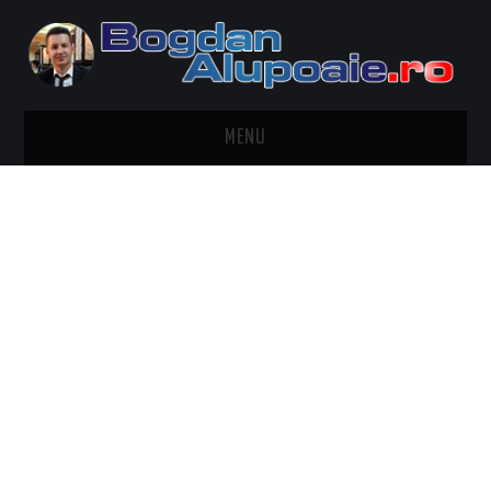
MENU
HOME
CONTACT
DESPRE BOGDAN ALUPOAIE
AUTOMOBILE
DRESS TO IMPRESS
TRAVEL