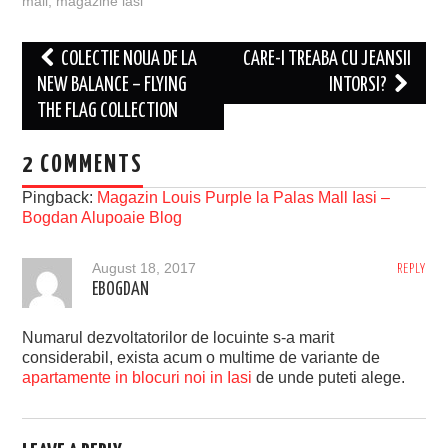
mall
,
magazine iasi
Post
COLECTIE NOUA DE LA
CARE-I TREABA CU JEANSII
navigation
NEW BALANCE – FLYING
INTORSI?
THE FLAG COLLECTION
2 COMMENTS
Pingback:
Magazin Louis Purple la Palas Mall Iasi –
Bogdan Alupoaie Blog
August 18, 2017
REPLY
EBOGDAN
Numarul dezvoltatorilor de locuinte s-a marit
considerabil, exista acum o multime de variante de
apartamente in blocuri noi in Iasi
de unde puteti alege.