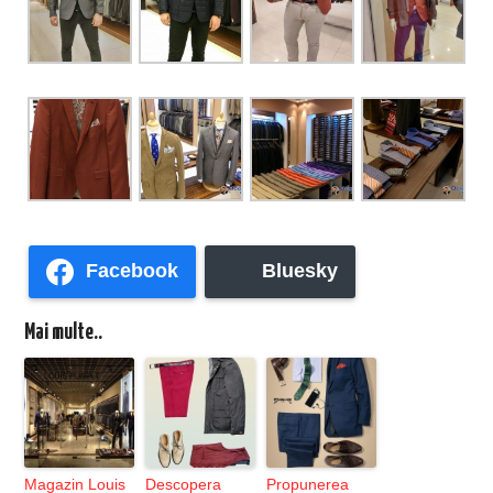
Facebook
Bluesky
Mai multe..
Magazin Louis
Descopera
Propunerea