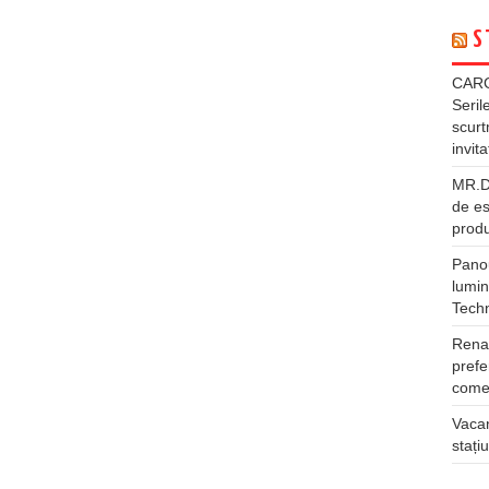
S
CARG
Seril
scurt
invita
MR.DI
de es
produ
Panou
lumin
Tech
Rena
prefe
comer
Vacan
stați