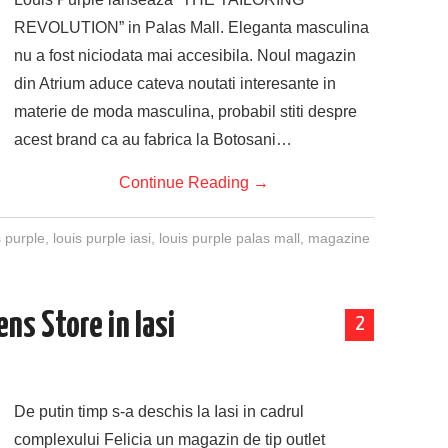
REVOLUTION” in Palas Mall. Eleganta masculina
nu a fost niciodata mai accesibila. Noul magazin
din Atrium aduce cateva noutati interesante in
materie de moda masculina, probabil stiti despre
acest brand ca au fabrica la Botosani…
Continue Reading
→
s purple
,
louis purple iasi
,
louis purple palas mall
,
magazine
ens Store in Iasi
2
De putin timp s-a deschis la Iasi in cadrul
complexului Felicia un magazin de tip outlet