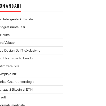
OMANDARI
iri Inteligenta Artificiala
tograf nunta Iasi
iri Auto
rs Valutar
b Design By IT eXclusiv.ro
xi Heathrow To London
timizare Site
w.plaja.biz
inica Gastroenterologie
anzactii Bitcoin si ETH
rsoft
formatii medicale