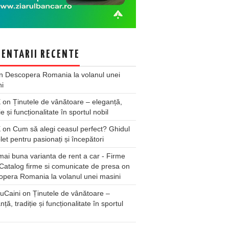
ENTARII RECENTE
n
Descopera Romania la volanul unei
ni
X
on
Ținutele de vânătoare – eleganță,
ie și funcționalitate în sportul nobil
X
on
Cum să alegi ceasul perfect? Ghidul
et pentru pasionați și începători
ai buna varianta de rent a car - Firme
Catalog firme si comunicate de presa
on
pera Romania la volanul unei masini
uCaini
on
Ținutele de vânătoare –
nță, tradiție și funcționalitate în sportul