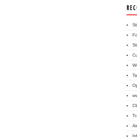
REC
St
Fo
St
Cu
We
Ta
Op
ww
Cl
Tr
Ai
In