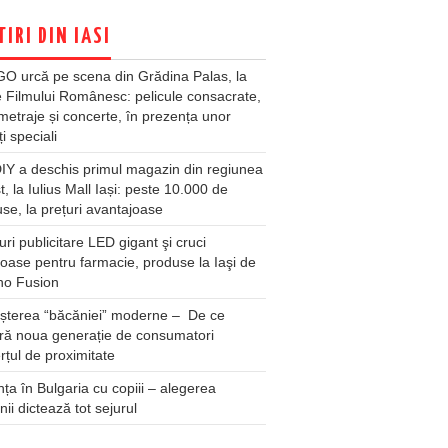
TIRI DIN IASI
O urcă pe scena din Grădina Palas, la
e Filmului Românesc: pelicule consacrate,
metraje și concerte, în prezența unor
ți speciali
Y a deschis primul magazin din regiunea
t, la Iulius Mall Iași: peste 10.000 de
se, la prețuri avantajoase
ri publicitare LED gigant şi cruci
oase pentru farmacie, produse la Iaşi de
no Fusion
șterea “băcăniei” moderne – De ce
ră noua generație de consumatori
țul de proximitate
ța în Bulgaria cu copiii – alegerea
unii dictează tot sejurul