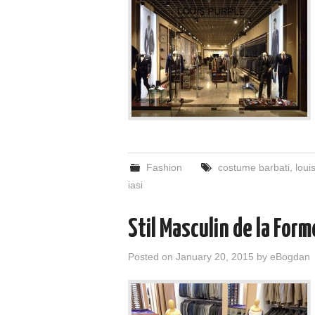
Fashion
costume barbati
,
loui
iasi
Stil Masculin de la Form
Posted on
January 20, 2015
by
eBogdan