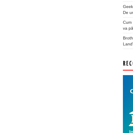
Geek
De u
Cum a
va pă
Broth
Land
REC