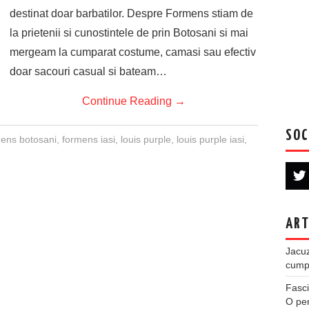
destinat doar barbatilor. Despre Formens stiam de
la prietenii si cunostintele de prin Botosani si mai
mergeam la cumparat costume, camasi sau efectiv
doar sacouri casual si bateam…
Continue Reading
→
SOC
ens botosani
,
formens iasi
,
louis purple
,
louis purple iasi
,
ART
Jacuz
cumpe
Fasci
O per