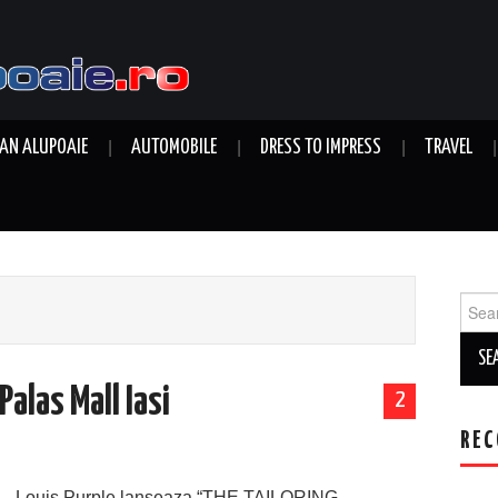
AN ALUPOAIE
AUTOMOBILE
DRESS TO IMPRESS
TRAVEL
Sear
for:
Palas Mall Iasi
2
REC
Louis Purple lanseaza “THE TAILORING