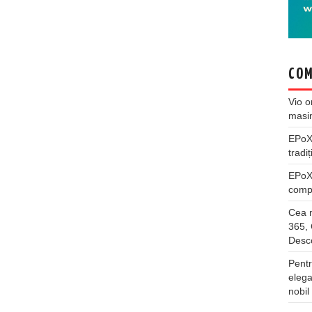
COM
Vio
o
masi
EPo
tradiț
EPo
compl
Cea m
365, 
Desco
Pentr
elega
nobil