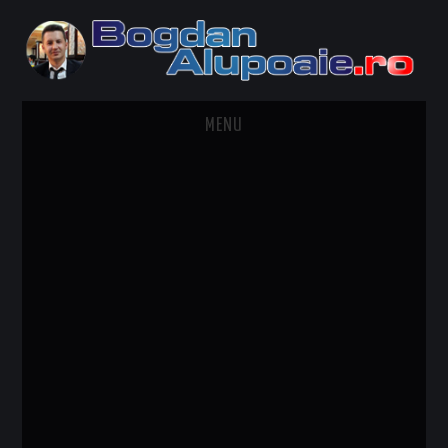
MENU
HOME
CONTACT
DESPRE BOGDAN ALUPOAIE
AUTOMOBILE
DRESS TO IMPRESS
TRAVEL