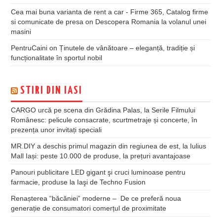
Cea mai buna varianta de rent a car - Firme 365, Catalog firme
si comunicate de presa
on
Descopera Romania la volanul unei
masini
PentruCaini
on
Ținutele de vânătoare – eleganță, tradiție și
funcționalitate în sportul nobil
STIRI DIN IASI
CARGO urcă pe scena din Grădina Palas, la Serile Filmului
Românesc: pelicule consacrate, scurtmetraje și concerte, în
prezența unor invitați speciali
MR.DIY a deschis primul magazin din regiunea de est, la Iulius
Mall Iași: peste 10.000 de produse, la prețuri avantajoase
Panouri publicitare LED gigant şi cruci luminoase pentru
farmacie, produse la Iaşi de Techno Fusion
Renașterea “băcăniei” moderne – De ce preferă noua
generație de consumatori comerțul de proximitate