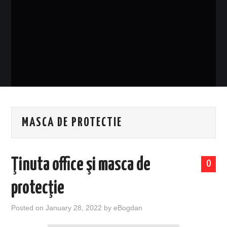
EVENIMENTE
TECH
BICICLETE
MASCA DE PROTECTIE
Ţinuta office şi masca de
0
protecţie
Posted on
January 28, 2022
by
eBogdan