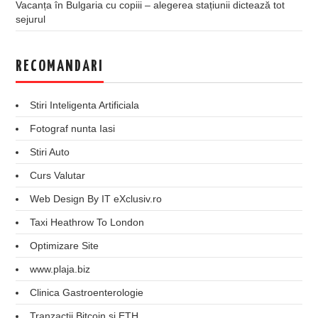
Vacanța în Bulgaria cu copiii – alegerea stațiunii dictează tot
sejurul
RECOMANDARI
Stiri Inteligenta Artificiala
Fotograf nunta Iasi
Stiri Auto
Curs Valutar
Web Design By IT eXclusiv.ro
Taxi Heathrow To London
Optimizare Site
www.plaja.biz
Clinica Gastroenterologie
Tranzactii Bitcoin si ETH