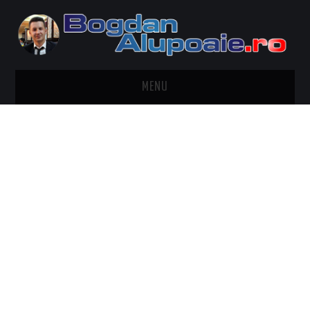
MENU
HOME
CONTACT
DESPRE BOGDAN ALUPOAIE
AUTOMOBILE
DRESS TO IMPRESS
TRAVEL