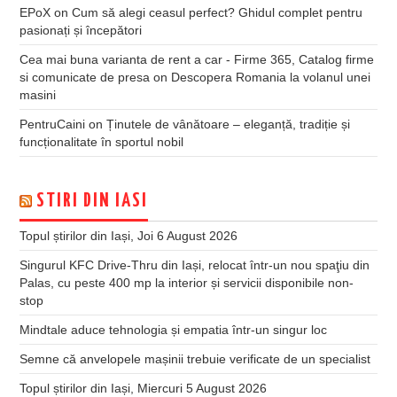
EPoX
on
Cum să alegi ceasul perfect? Ghidul complet pentru
pasionați și începători
Cea mai buna varianta de rent a car - Firme 365, Catalog firme
si comunicate de presa
on
Descopera Romania la volanul unei
masini
PentruCaini
on
Ținutele de vânătoare – eleganță, tradiție și
funcționalitate în sportul nobil
STIRI DIN IASI
Topul știrilor din Iași, Joi 6 August 2026
Singurul KFC Drive-Thru din Iași, relocat într-un nou spaţiu din
Palas, cu peste 400 mp la interior și servicii disponibile non-
stop
Mindtale aduce tehnologia și empatia într-un singur loc
Semne că anvelopele mașinii trebuie verificate de un specialist
Topul știrilor din Iași, Miercuri 5 August 2026