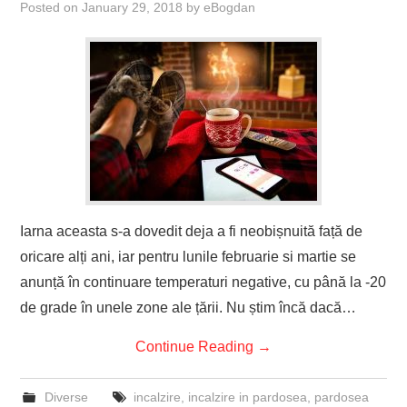
Posted on
January 29, 2018
by
eBogdan
Iarna aceasta s-a dovedit deja a fi neobișnuită față de
oricare alți ani, iar pentru lunile februarie si martie se
anunță în continuare temperaturi negative, cu până la -20
de grade în unele zone ale țării. Nu știm încă dacă…
Continue Reading
→
Diverse
incalzire
,
incalzire in pardosea
,
pardosea