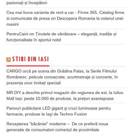
pasionați și începători
Cea mai buna varianta de rent a car - Firme 365, Catalog firme
si comunicate de presa
on
Descopera Romania la volanul unei
masini
PentruCaini
on
Ținutele de vânătoare – eleganță, tradiție și
funcționalitate în sportul nobil
STIRI DIN IASI
CARGO urcă pe scena din Grădina Palas, la Serile Filmului
Românesc: pelicule consacrate, scurtmetraje și concerte, în
prezența unor invitați speciali
MR.DIY a deschis primul magazin din regiunea de est, la Iulius
Mall Iași: peste 10.000 de produse, la prețuri avantajoase
Panouri publicitare LED gigant şi cruci luminoase pentru
farmacie, produse la Iaşi de Techno Fusion
Renașterea “băcăniei” moderne – De ce preferă noua
generație de consumatori comerțul de proximitate