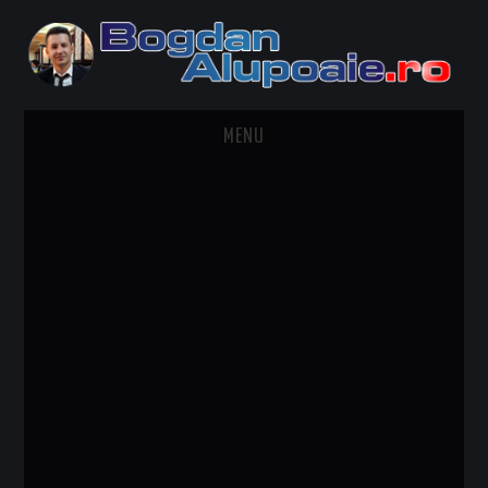
MENU
HOME
CONTACT
DESPRE BOGDAN ALUPOAIE
AUTOMOBILE
DRESS TO IMPRESS
TRAVEL