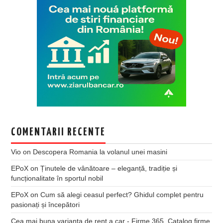
COMENTARII RECENTE
Vio
on
Descopera Romania la volanul unei masini
EPoX
on
Ținutele de vânătoare – eleganță, tradiție și
funcționalitate în sportul nobil
EPoX
on
Cum să alegi ceasul perfect? Ghidul complet pentru
pasionați și începători
Cea mai buna varianta de rent a car - Firme 365, Catalog firme