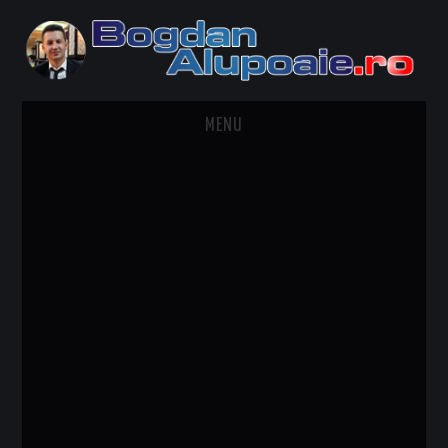
MENU
HOME
CONTACT
DESPRE BOGDAN ALUPOAIE
AUTOMOBILE
DRESS TO IMPRESS
TRAVEL