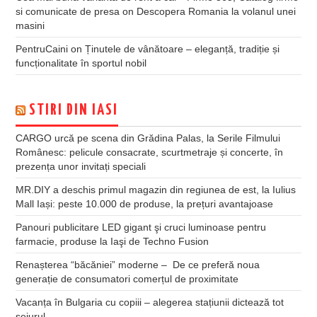
si comunicate de presa
on
Descopera Romania la volanul unei
masini
PentruCaini
on
Ținutele de vânătoare – eleganță, tradiție și
funcționalitate în sportul nobil
STIRI DIN IASI
CARGO urcă pe scena din Grădina Palas, la Serile Filmului
Românesc: pelicule consacrate, scurtmetraje și concerte, în
prezența unor invitați speciali
MR.DIY a deschis primul magazin din regiunea de est, la Iulius
Mall Iași: peste 10.000 de produse, la prețuri avantajoase
Panouri publicitare LED gigant şi cruci luminoase pentru
farmacie, produse la Iaşi de Techno Fusion
Renașterea “băcăniei” moderne – De ce preferă noua
generație de consumatori comerțul de proximitate
Vacanța în Bulgaria cu copiii – alegerea stațiunii dictează tot
sejurul