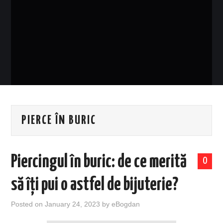
EVENIMENTE
TECH
BICICLETE
PIERCE ÎN BURIC
Piercingul în buric: de ce merită
0
să îți pui o astfel de bijuterie?
Posted on
January 24, 2023
by
eBogdan