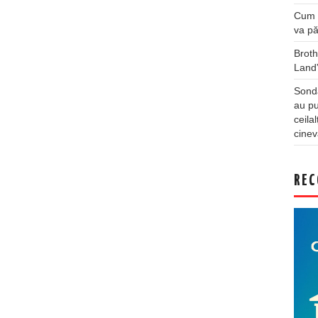
Cum a
va pă
Broth
Land
Sonda
au pu
ceila
cinev
REC