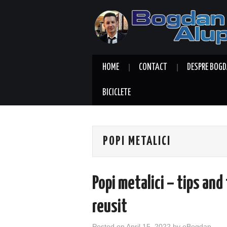
HOME
CONTACT
DESPRE BOGD
BICICLETE
POPI METALICI
Popi metalici – tips and
reusit
Posted on
April 15, 2022
by
eBogdan