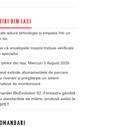
TIRI DIN IASI
ale aduce tehnologia și empatia într-un
r loc
 că anvelopele mașinii trebuie verificate
 specialist
 știrilor din Iași, Miercuri 5 August 2026
land extinde abonamentele de parcare
u riverani și pregătește un sistem
atizat de monitorizare
ander BluEvolution 82. Fereastra gândită
u standardele de mâine, produsă astăzi la
&PET
OMANDARI