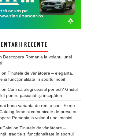
ENTARII RECENTE
n
Descopera Romania la volanul unei
ni
X
on
Ținutele de vânătoare – eleganță,
ie și funcționalitate în sportul nobil
X
on
Cum să alegi ceasul perfect? Ghidul
et pentru pasionați și începători
ai buna varianta de rent a car - Firme
Catalog firme si comunicate de presa
on
pera Romania la volanul unei masini
uCaini
on
Ținutele de vânătoare –
nță, tradiție și funcționalitate în sportul