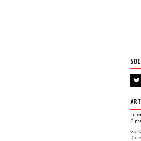
SOC
ART
Fasci
O per
Geek
De u