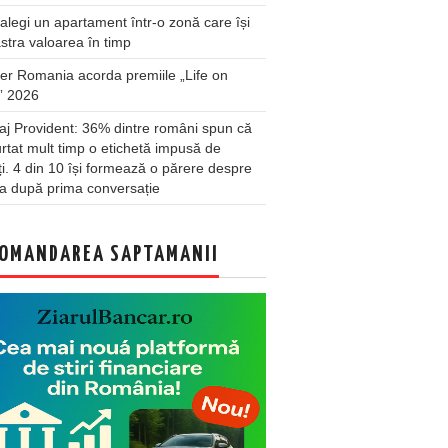
legi un apartament într-o zonă care își
stra valoarea în timp
er Romania acorda premiile „Life on
” 2026
j Provident: 36% dintre români spun că
rtat mult timp o etichetă impusă de
lți. 4 din 10 își formează o părere despre
a după prima conversație
OMANDAREA SAPTAMANII