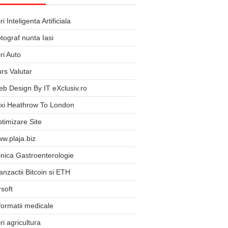
iri Inteligenta Artificiala
tograf nunta Iasi
iri Auto
rs Valutar
b Design By IT eXclusiv.ro
xi Heathrow To London
timizare Site
w.plaja.biz
inica Gastroenterologie
anzactii Bitcoin si ETH
rsoft
formatii medicale
iri agricultura