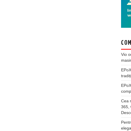
COM
Vio
o
masi
EPo
tradiț
EPo
compl
Cea m
365, 
Desco
Pentr
elega