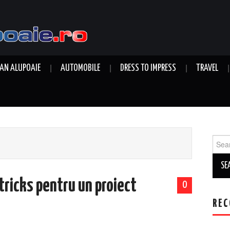
AN ALUPOAIE
AUTOMOBILE
DRESS TO IMPRESS
TRAVEL
Sear
for:
 tricks pentru un proiect
0
REC