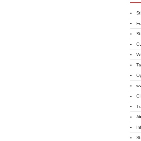
St
Fo
St
Cu
We
Ta
Op
ww
Cl
Tr
Ai
In
St