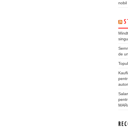
nobil
S
Mindt
singu
Semne
de un
Topul
Kauf
pentr
autom
Salam
pentr
MAR
REC