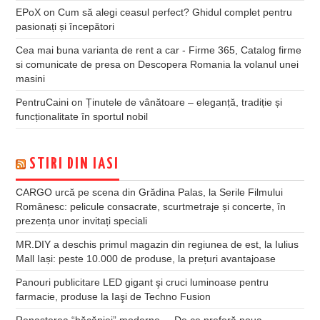
EPoX
on
Cum să alegi ceasul perfect? Ghidul complet pentru
pasionați și începători
Cea mai buna varianta de rent a car - Firme 365, Catalog firme
si comunicate de presa
on
Descopera Romania la volanul unei
masini
PentruCaini
on
Ținutele de vânătoare – eleganță, tradiție și
funcționalitate în sportul nobil
STIRI DIN IASI
CARGO urcă pe scena din Grădina Palas, la Serile Filmului
Românesc: pelicule consacrate, scurtmetraje și concerte, în
prezența unor invitați speciali
MR.DIY a deschis primul magazin din regiunea de est, la Iulius
Mall Iași: peste 10.000 de produse, la prețuri avantajoase
Panouri publicitare LED gigant şi cruci luminoase pentru
farmacie, produse la Iaşi de Techno Fusion
Renașterea “băcăniei” moderne – De ce preferă noua