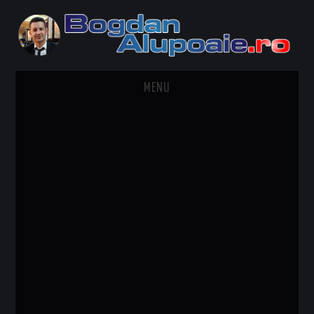
MENU
HOME
CONTACT
DESPRE BOGDAN ALUPOAIE
AUTOMOBILE
DRESS TO IMPRESS
TRAVEL