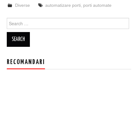
Diverse
automatizare porti
,
porti automate
Search
for:
RECOMANDARI