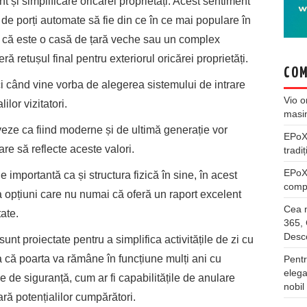
și simplificare oricărei proprietăți. Acest sentiment
de porți automate să fie din ce în ce mai populare în
ie că este o casă de țară veche sau un complex
 retușul final pentru exteriorul oricărei proprietăți.
COM
i când vine vorba de alegerea sistemului de intrare
Vio
o
lor vizitatori.
masi
ze ca fiind moderne și de ultimă generație vor
EPo
re să reflecte aceste valori.
tradiț
EPo
e importantă ca și structura fizică în sine, în acest
compl
a opțiuni care nu numai că oferă un raport excelent
Cea m
tate.
365, 
Desco
nt proiectate pentru a simplifica activitățile de zi cu
ra că poarta va rămâne în funcțiune mulți ani cu
Pentr
elega
e de siguranță, cum ar fi capabilitățile de anulare
nobil
ră potențialilor cumpărători.