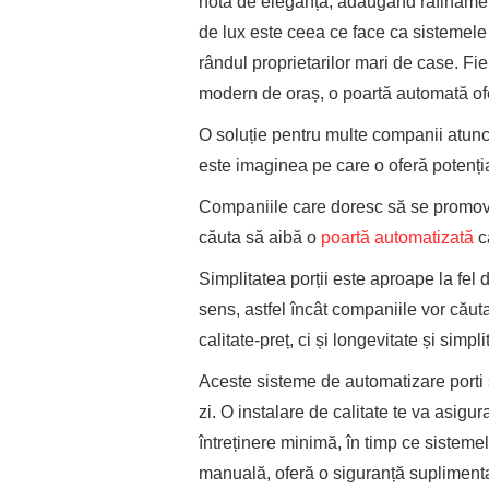
notă de eleganță, adăugând rafinament 
de lux este ceea ce face ca sistemele 
rândul proprietarilor mari de case. F
modern de oraș, o poartă automată oferă
O soluție pentru multe companii atunc
este imaginea pe care o oferă potențiali
Companiile care doresc să se promove
căuta să aibă o
poartă automatizată
ca
Simplitatea porții este aproape la fel d
sens, astfel încât companiile vor căut
calitate-preț, ci și longevitate și simpli
Aceste sisteme de automatizare porti su
zi. O instalare de calitate te va asigu
întreținere minimă, în timp ce sistemel
manuală, oferă o siguranță suplimenta