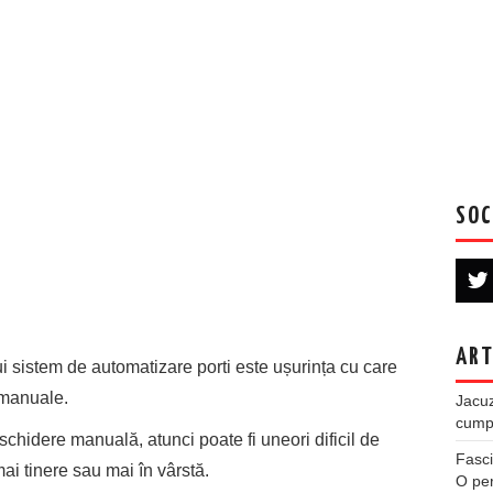
SOC
ART
ui sistem de automatizare porti este ușurința cu care
e manuale.
Jacuz
cumpe
chidere manuală, atunci poate fi uneori dificil de
Fasci
ai tinere sau mai în vârstă.
O per