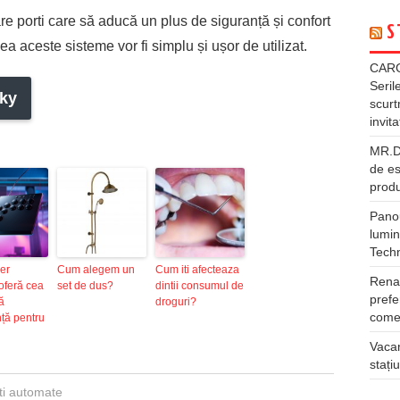
e porti care să aducă un plus de siguranță și confort
S
a aceste sisteme vor fi simplu și ușor de utilizat.
CARG
Seril
ky
scurt
invita
MR.DI
de es
produ
Panou
lumin
Tech
er
Cum alegem un
Cum iti afecteaza
Rena
oferă cea
set de dus?
dintii consumul de
prefe
ă
droguri?
comer
ță pentru
Vacan
stați
ti automate