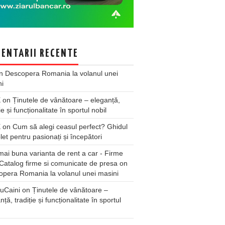
ENTARII RECENTE
n
Descopera Romania la volanul unei
ni
X
on
Ținutele de vânătoare – eleganță,
ie și funcționalitate în sportul nobil
X
on
Cum să alegi ceasul perfect? Ghidul
et pentru pasionați și începători
ai buna varianta de rent a car - Firme
Catalog firme si comunicate de presa
on
pera Romania la volanul unei masini
uCaini
on
Ținutele de vânătoare –
nță, tradiție și funcționalitate în sportul