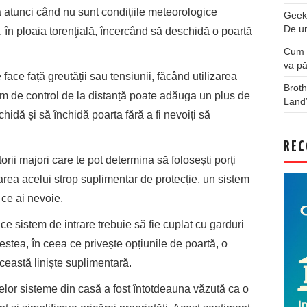
 atunci când nu sunt condițiile meteorologice
Geek
De u
, în ploaia torenţială, încercând să deschidă o poartă
Cum a
va pă
ace față greutății sau tensiunii, făcând utilizarea
Broth
stem de control de la distanță poate adăuga un plus de
Land
chidă și să închidă poarta fără a fi nevoiți să
REC
rii majori care te pot determina să folosești porți
ea acelui strop suplimentar de protecție, un sistem
ce ai nevoie.
ice sistem de intrare trebuie să fie cuplat cu garduri
stea, în ceea ce privește opțiunile de poartă, o
eastă liniște suplimentară.
elor sisteme din casă a fost întotdeauna văzută ca o