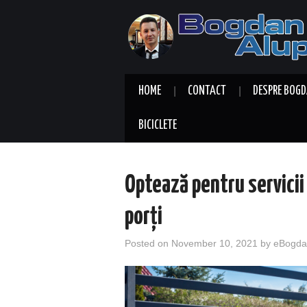
HOME
CONTACT
DESPRE BOGD
BICICLETE
Optează pentru servicii
porți
Posted on
November 10, 2021
by
eBogda