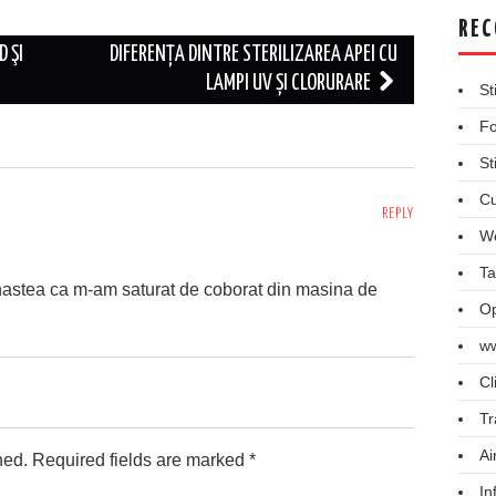
REC
D ŞI
DIFERENȚA DINTRE STERILIZAREA APEI CU
LAMPI UV ȘI CLORURARE
St
Fo
St
Cu
REPLY
We
Ta
dinastea ca m-am saturat de coborat din masina de
Op
ww
Cl
Tr
Ai
hed.
Required fields are marked
*
In