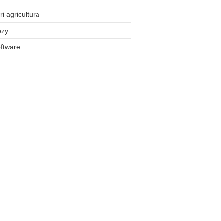
iri agricultura
ozy
ftware