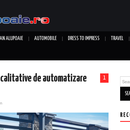
AN ALUPOAIE
AUTOMOBILE
DRESS TO IMPRESS
TRAVEL
 calitative de automatizare
1
Sear
for:
n
REC