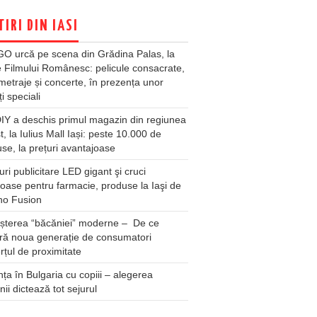
TIRI DIN IASI
O urcă pe scena din Grădina Palas, la
e Filmului Românesc: pelicule consacrate,
metraje și concerte, în prezența unor
ți speciali
Y a deschis primul magazin din regiunea
t, la Iulius Mall Iași: peste 10.000 de
se, la prețuri avantajoase
ri publicitare LED gigant şi cruci
oase pentru farmacie, produse la Iaşi de
no Fusion
șterea “băcăniei” moderne – De ce
ră noua generație de consumatori
țul de proximitate
ța în Bulgaria cu copiii – alegerea
unii dictează tot sejurul