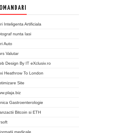
OMANDARI
iri Inteligenta Artificiala
tograf nunta Iasi
iri Auto
rs Valutar
b Design By IT eXclusiv.ro
xi Heathrow To London
timizare Site
w.plaja.biz
inica Gastroenterologie
anzactii Bitcoin si ETH
rsoft
formatii medicale