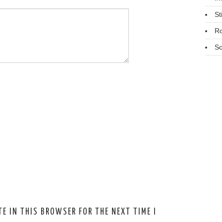
St
R
So
E IN THIS BROWSER FOR THE NEXT TIME I