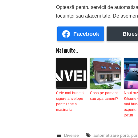
Optează pentru servicii de automatizar
locuinței sau afacerii tale. De asemene
Facebook
Blues
Mai multe..
Cele mai bune si
Casa pe pamant
Noul raz
sigure anvelope
sau apartament?
Kitsune 
pentru tine si
mai bun
masina ta!
experien
jocuri
Diverse
automatizare porti
,
por