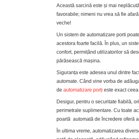
Această sarcină este și mai neplăcută
favorabile; nimeni nu vrea să fie afară
veche!
Un sistem de automatizare porti poate f
acestora foarte facilă. În plus, un si
confort, permițând utilizatorilor să des
părăsească mașina.
Siguranța este adesea unul dintre facto
automate. Când vine vorba de adăugar
de
automatizare porți
este exact ceea 
Desigur, pentru o securitate fiabilă, or
perimetrale suplimentare. Cu toate ace
poartă automată de încredere oferă ac
În ultima vreme, automatizarea divers