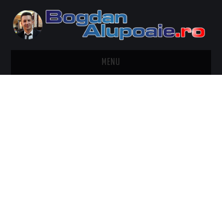
MENU
HOME
CONTACT
DESPRE BOGDAN ALUPOAIE
AUTOMOBILE
DRESS TO IMPRESS
TRAVEL