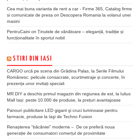
Cea mai buna varianta de rent a car - Firme 365, Catalog firme
si comunicate de presa
on
Descopera Romania la volanul unei
masini
PentruCaini
on
Ținutele de vânătoare – eleganță, tradiție și
funcționalitate în sportul nobil
STIRI DIN IASI
CARGO urcă pe scena din Grădina Palas, la Serile Filmului
Românesc: pelicule consacrate, scurtmetraje și concerte, în
prezența unor invitați speciali
MR.DIY a deschis primul magazin din regiunea de est, la Iulius
Mall Iași: peste 10.000 de produse, la prețuri avantajoase
Panouri publicitare LED gigant şi cruci luminoase pentru
farmacie, produse la Iaşi de Techno Fusion
Renașterea “băcăniei” moderne – De ce preferă noua
generație de consumatori comerțul de proximitate