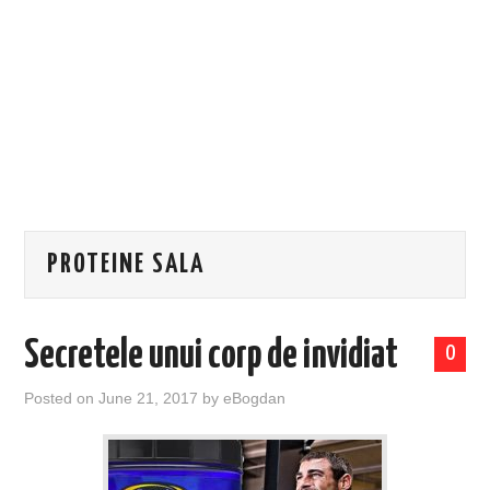
EVENIMENTE
TECH
BICICLETE
PROTEINE SALA
Secretele unui corp de invidiat
0
Posted on
June 21, 2017
by
eBogdan