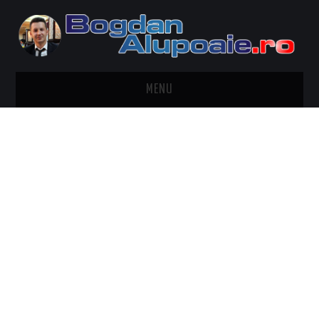
MENU
HOME
CONTACT
DESPRE BOGDAN ALUPOAIE
AUTOMOBILE
DRESS TO IMPRESS
TRAVEL