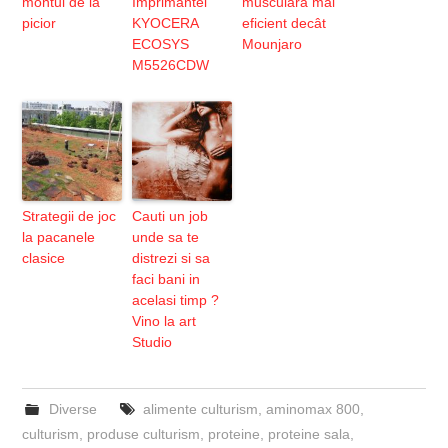
montul de la
Imprimantei
musculară mai
picior
KYOCERA
eficient decât
ECOSYS
Mounjaro
M5526CDW
Strategii de joc
Cauti un job
la pacanele
unde sa te
clasice
distrezi si sa
faci bani in
acelasi timp ?
Vino la art
Studio
Diverse
alimente culturism
,
aminomax 800
,
culturism
,
produse culturism
,
proteine
,
proteine sala
,