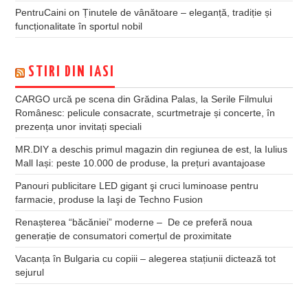
PentruCaini
on
Ținutele de vânătoare – eleganță, tradiție și
funcționalitate în sportul nobil
STIRI DIN IASI
CARGO urcă pe scena din Grădina Palas, la Serile Filmului
Românesc: pelicule consacrate, scurtmetraje și concerte, în
prezența unor invitați speciali
MR.DIY a deschis primul magazin din regiunea de est, la Iulius
Mall Iași: peste 10.000 de produse, la prețuri avantajoase
Panouri publicitare LED gigant şi cruci luminoase pentru
farmacie, produse la Iaşi de Techno Fusion
Renașterea “băcăniei” moderne – De ce preferă noua
generație de consumatori comerțul de proximitate
Vacanța în Bulgaria cu copiii – alegerea stațiunii dictează tot
sejurul