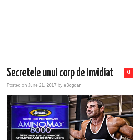
EVENIMENTE
TECH
BICICLETE
Secretele unui corp de invidiat
0
Posted on
June 21, 2017
by
eBogdan