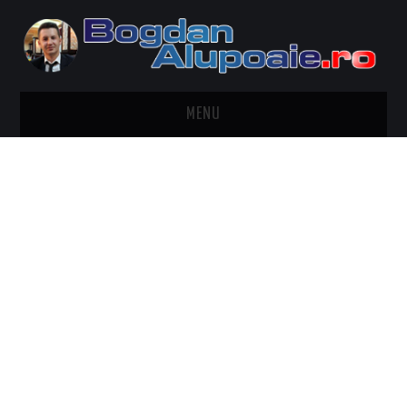
MENU
HOME
CONTACT
DESPRE BOGDAN ALUPOAIE
AUTOMOBILE
DRESS TO IMPRESS
TRAVEL