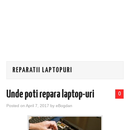
EVENIMENTE
TECH
BICICLETE
REPARATII LAPTOPURI
Unde poti repara laptop-uri
0
Posted on
April 7, 2017
by
eBogdan