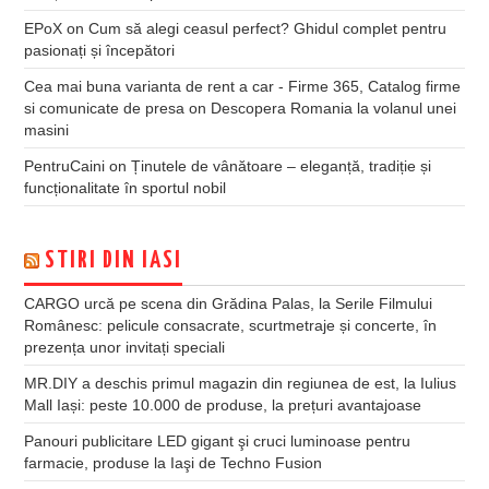
EPoX
on
Cum să alegi ceasul perfect? Ghidul complet pentru
pasionați și începători
Cea mai buna varianta de rent a car - Firme 365, Catalog firme
si comunicate de presa
on
Descopera Romania la volanul unei
masini
PentruCaini
on
Ținutele de vânătoare – eleganță, tradiție și
funcționalitate în sportul nobil
STIRI DIN IASI
CARGO urcă pe scena din Grădina Palas, la Serile Filmului
Românesc: pelicule consacrate, scurtmetraje și concerte, în
prezența unor invitați speciali
MR.DIY a deschis primul magazin din regiunea de est, la Iulius
Mall Iași: peste 10.000 de produse, la prețuri avantajoase
Panouri publicitare LED gigant şi cruci luminoase pentru
farmacie, produse la Iaşi de Techno Fusion