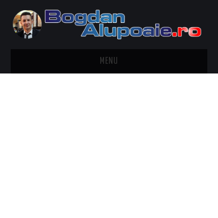
MENU
HOME
CONTACT
DESPRE BOGDAN ALUPOAIE
AUTOMOBILE
DRESS TO IMPRESS
TRAVEL