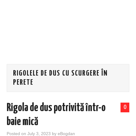
EVENIMENTE
TECH
BICICLETE
RIGOLELE DE DUS CU SCURGERE ÎN
PERETE
Rigola de dus potrivită într-o
0
baie mică
Posted on
July 3, 2023
by
eBogdan