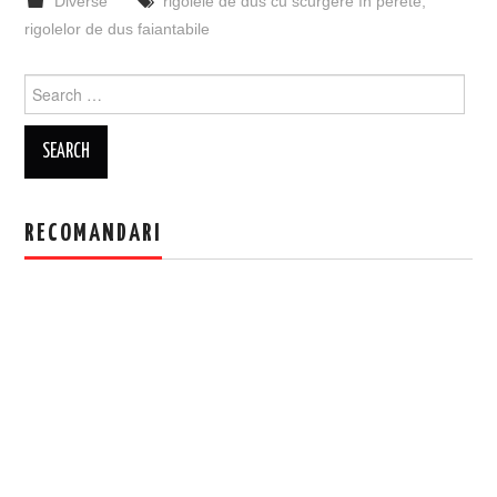
Diverse
rigolele de dus cu scurgere în perete
,
rigolelor de dus faiantabile
Search
for:
RECOMANDARI