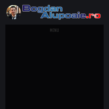
MENU
HOME
CONTACT
DESPRE BOGDAN ALUPOAIE
AUTOMOBILE
DRESS TO IMPRESS
TRAVEL