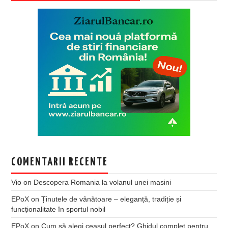
COMENTARII RECENTE
Vio
on
Descopera Romania la volanul unei masini
EPoX
on
Ținutele de vânătoare – eleganță, tradiție și
funcționalitate în sportul nobil
EPoX
on
Cum să alegi ceasul perfect? Ghidul complet pentru