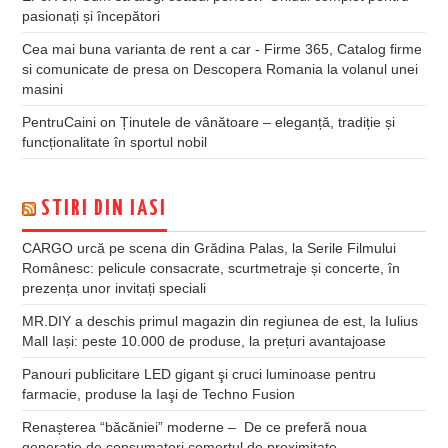
pasionați și începători
Cea mai buna varianta de rent a car - Firme 365, Catalog firme
si comunicate de presa
on
Descopera Romania la volanul unei
masini
PentruCaini
on
Ținutele de vânătoare – eleganță, tradiție și
funcționalitate în sportul nobil
STIRI DIN IASI
CARGO urcă pe scena din Grădina Palas, la Serile Filmului
Românesc: pelicule consacrate, scurtmetraje și concerte, în
prezența unor invitați speciali
MR.DIY a deschis primul magazin din regiunea de est, la Iulius
Mall Iași: peste 10.000 de produse, la prețuri avantajoase
Panouri publicitare LED gigant şi cruci luminoase pentru
farmacie, produse la Iaşi de Techno Fusion
Renașterea “băcăniei” moderne – De ce preferă noua
generație de consumatori comerțul de proximitate