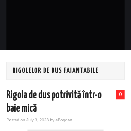
EVENIMENTE
TECH
BICICLETE
RIGOLELOR DE DUS FAIANTABILE
Rigola de dus potrivită într-o
0
baie mică
Posted on
July 3, 2023
by
eBogdan