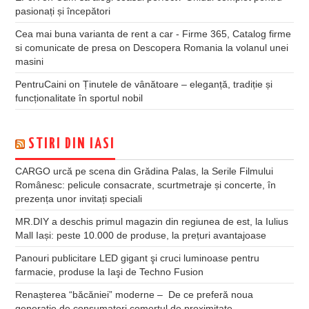
pasionați și începători
Cea mai buna varianta de rent a car - Firme 365, Catalog firme
si comunicate de presa
on
Descopera Romania la volanul unei
masini
PentruCaini
on
Ținutele de vânătoare – eleganță, tradiție și
funcționalitate în sportul nobil
STIRI DIN IASI
CARGO urcă pe scena din Grădina Palas, la Serile Filmului
Românesc: pelicule consacrate, scurtmetraje și concerte, în
prezența unor invitați speciali
MR.DIY a deschis primul magazin din regiunea de est, la Iulius
Mall Iași: peste 10.000 de produse, la prețuri avantajoase
Panouri publicitare LED gigant şi cruci luminoase pentru
farmacie, produse la Iaşi de Techno Fusion
Renașterea “băcăniei” moderne – De ce preferă noua
generație de consumatori comerțul de proximitate