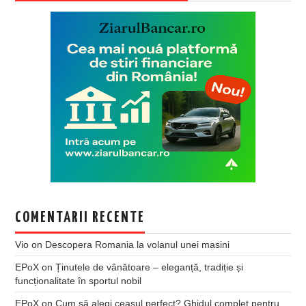
COMENTARII RECENTE
Vio
on
Descopera Romania la volanul unei masini
EPoX
on
Ținutele de vânătoare – eleganță, tradiție și
funcționalitate în sportul nobil
EPoX
on
Cum să alegi ceasul perfect? Ghidul complet pentru