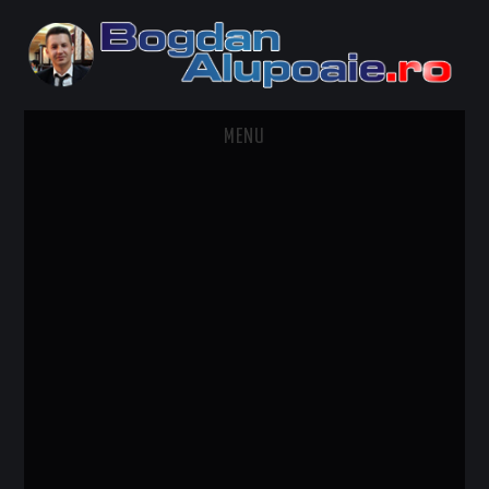
MENU
HOME
CONTACT
DESPRE BOGDAN ALUPOAIE
AUTOMOBILE
DRESS TO IMPRESS
TRAVEL