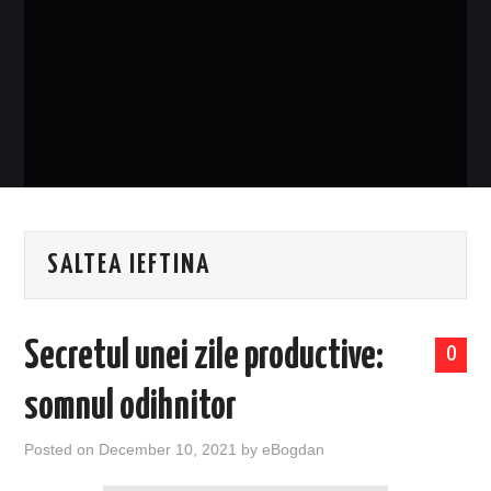
EVENIMENTE
TECH
BICICLETE
SALTEA IEFTINA
Secretul unei zile productive:
0
somnul odihnitor
Posted on
December 10, 2021
by
eBogdan