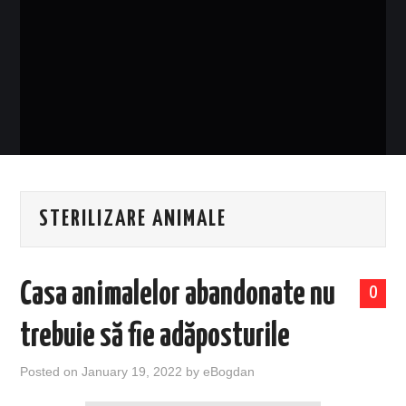
EVENIMENTE
TECH
BICICLETE
STERILIZARE ANIMALE
Casa animalelor abandonate nu
0
trebuie să fie adăposturile
Posted on
January 19, 2022
by
eBogdan