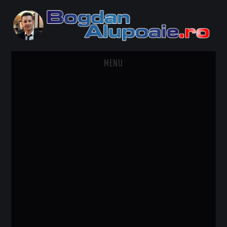
MENU
HOME
CONTACT
DESPRE BOGDAN ALUPOAIE
AUTOMOBILE
DRESS TO IMPRESS
TRAVEL