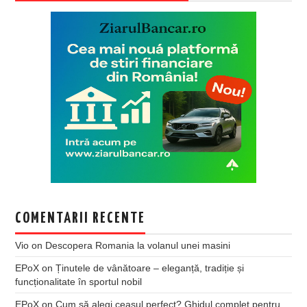
COMENTARII RECENTE
Vio
on
Descopera Romania la volanul unei masini
EPoX
on
Ținutele de vânătoare – eleganță, tradiție și
funcționalitate în sportul nobil
EPoX
on
Cum să alegi ceasul perfect? Ghidul complet pentru