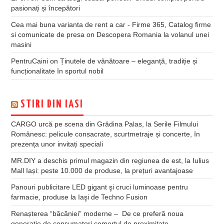
pasionați și începători
Cea mai buna varianta de rent a car - Firme 365, Catalog firme
si comunicate de presa
on
Descopera Romania la volanul unei
masini
PentruCaini
on
Ținutele de vânătoare – eleganță, tradiție și
funcționalitate în sportul nobil
STIRI DIN IASI
CARGO urcă pe scena din Grădina Palas, la Serile Filmului
Românesc: pelicule consacrate, scurtmetraje și concerte, în
prezența unor invitați speciali
MR.DIY a deschis primul magazin din regiunea de est, la Iulius
Mall Iași: peste 10.000 de produse, la prețuri avantajoase
Panouri publicitare LED gigant şi cruci luminoase pentru
farmacie, produse la Iaşi de Techno Fusion
Renașterea “băcăniei” moderne – De ce preferă noua
generație de consumatori comerțul de proximitate