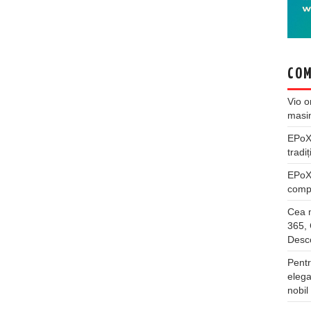
COM
Vio
o
masi
EPo
tradiț
EPo
compl
Cea m
365, 
Desco
Pentr
elega
nobil