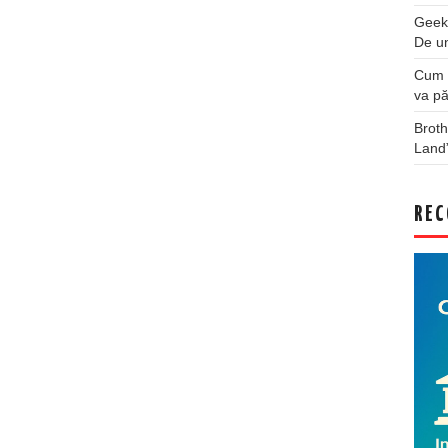
Geek
De u
Cum a
va pă
Broth
Land
REC