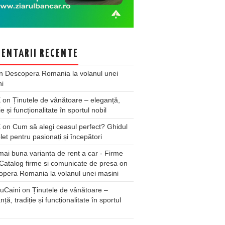
ENTARII RECENTE
n
Descopera Romania la volanul unei
ni
X
on
Ținutele de vânătoare – eleganță,
ie și funcționalitate în sportul nobil
X
on
Cum să alegi ceasul perfect? Ghidul
et pentru pasionați și începători
ai buna varianta de rent a car - Firme
Catalog firme si comunicate de presa
on
pera Romania la volanul unei masini
uCaini
on
Ținutele de vânătoare –
nță, tradiție și funcționalitate în sportul