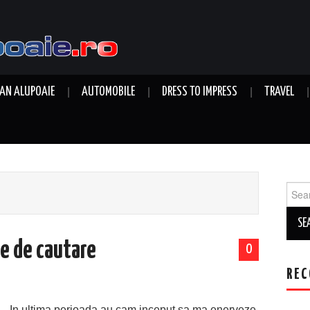
AN ALUPOAIE
AUTOMOBILE
DRESS TO IMPRESS
TRAVEL
Sear
for:
le de cautare
0
REC
In ultima perioada au cam inceput sa ma enerveze