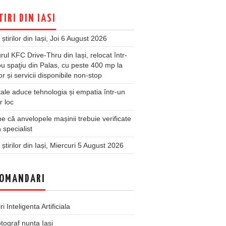
TIRI DIN IASI
 știrilor din Iași, Joi 6 August 2026
rul KFC Drive-Thru din Iași, relocat într-
u spaţiu din Palas, cu peste 400 mp la
ior și servicii disponibile non-stop
ale aduce tehnologia și empatia într-un
r loc
 că anvelopele mașinii trebuie verificate
 specialist
 știrilor din Iași, Miercuri 5 August 2026
OMANDARI
iri Inteligenta Artificiala
tograf nunta Iasi