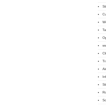
St
Cu
We
Ta
Op
ww
Cl
Tr
Ai
In
St
R
So