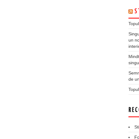
S
Topul
Singu
un no
inter
Mindt
singu
Semne
de un
Topul
REC
St
Fo