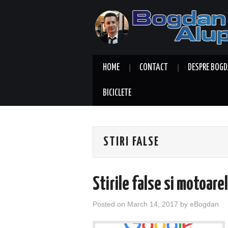
HOME
CONTACT
DESPRE BOGD
BICICLETE
STIRI FALSE
Stirile false si motoare
Posted on
March 14, 2017
by
eBogdan