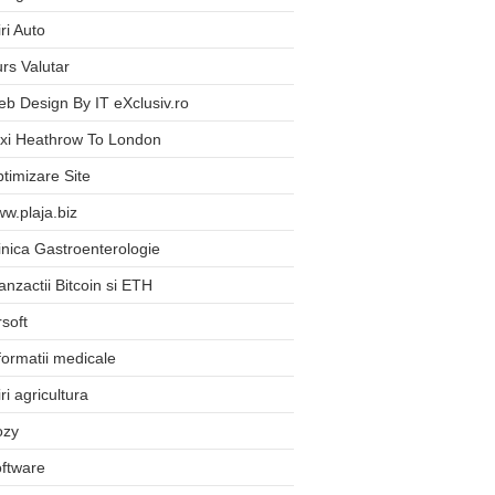
iri Auto
rs Valutar
b Design By IT eXclusiv.ro
xi Heathrow To London
timizare Site
w.plaja.biz
inica Gastroenterologie
anzactii Bitcoin si ETH
rsoft
formatii medicale
iri agricultura
ozy
ftware