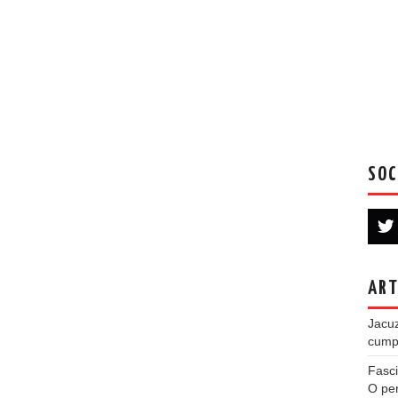
SOC
ART
Jacuz
cumpe
Fasci
O per