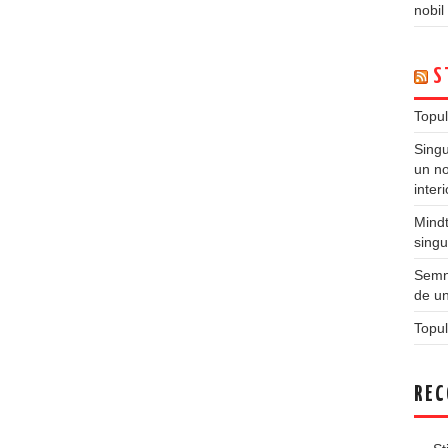
nobil
S
Topul
Singu
un no
inter
Mindt
singu
Semne
de un
Topul
REC