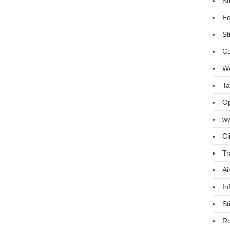
St
Fo
St
Cu
We
Ta
Op
ww
Cl
Tr
Ai
In
St
R