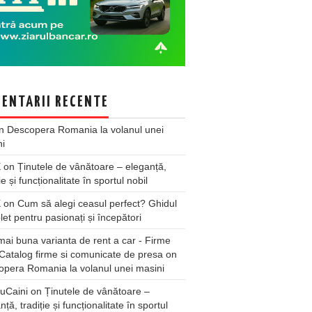
ENTARII RECENTE
n
Descopera Romania la volanul unei
ni
X
on
Ținutele de vânătoare – eleganță,
ie și funcționalitate în sportul nobil
X
on
Cum să alegi ceasul perfect? Ghidul
et pentru pasionați și începători
ai buna varianta de rent a car - Firme
Catalog firme si comunicate de presa
on
pera Romania la volanul unei masini
uCaini
on
Ținutele de vânătoare –
nță, tradiție și funcționalitate în sportul