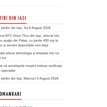
TIRI DIN IASI
 știrilor din Iași, Joi 6 August 2026
rul KFC Drive-Thru din Iași, relocat într-
u spaţiu din Palas, cu peste 400 mp la
ior și servicii disponibile non-stop
ale aduce tehnologia și empatia într-un
r loc
 că anvelopele mașinii trebuie verificate
 specialist
 știrilor din Iași, Miercuri 5 August 2026
OMANDARI