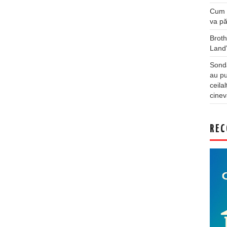
Cum a
va pă
Broth
Land
Sonda
au pu
ceila
cinev
REC