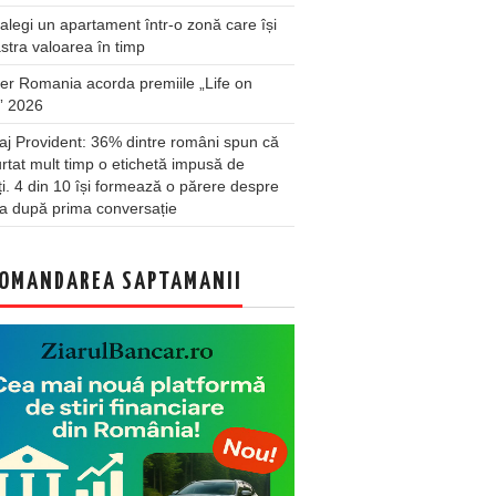
legi un apartament într-o zonă care își
stra valoarea în timp
er Romania acorda premiile „Life on
” 2026
j Provident: 36% dintre români spun că
rtat mult timp o etichetă impusă de
lți. 4 din 10 își formează o părere despre
a după prima conversație
OMANDAREA SAPTAMANII