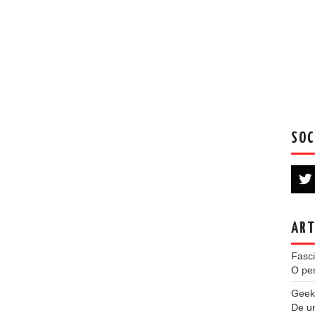
SOC
ART
Fasci
O per
Geek
De u