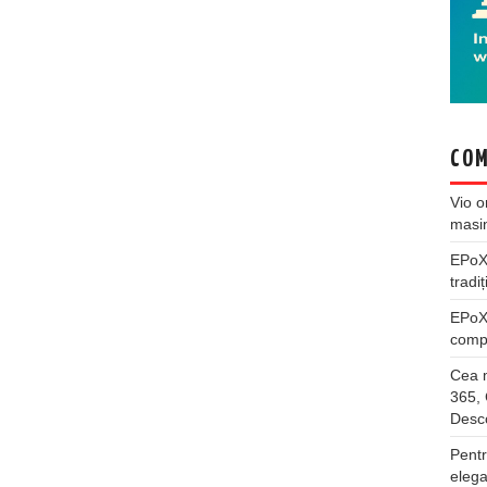
COM
Vio
o
masi
EPo
tradiț
EPo
compl
Cea m
365, 
Desco
Pentr
elega