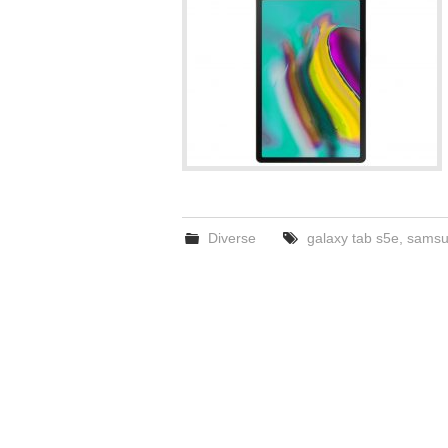
Diverse
galaxy tab s5e
,
samsu