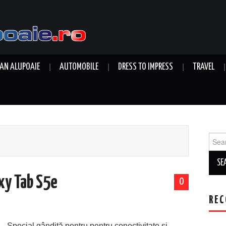
AN ALUPOAIE
AUTOMOBILE
DRESS TO IMPRESS
TRAVEL
Sear
for:
xy Tab S5e
0
REC
Special gândită pentru pentru conectivitate și