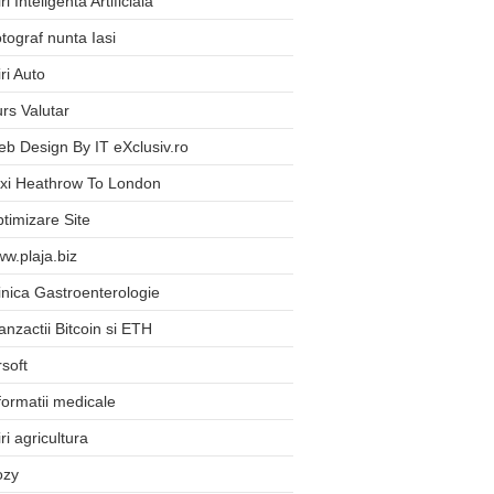
iri Inteligenta Artificiala
tograf nunta Iasi
iri Auto
rs Valutar
b Design By IT eXclusiv.ro
xi Heathrow To London
timizare Site
w.plaja.biz
inica Gastroenterologie
anzactii Bitcoin si ETH
rsoft
formatii medicale
iri agricultura
ozy