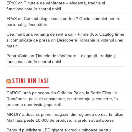
EPoX
on
Ținutele de vânătoare – eleganță, tradiție și
funcționalitate în sportul nobil
EPoX
on
Cum să alegi ceasul perfect? Ghidul complet pentru
pasionați și începători
Cea mai buna varianta de rent a car - Firme 365, Catalog firme
si comunicate de presa
on
Descopera Romania la volanul unei
masini
PentruCaini
on
Ținutele de vânătoare – eleganță, tradiție și
funcționalitate în sportul nobil
STIRI DIN IASI
CARGO urcă pe scena din Grădina Palas, la Serile Filmului
Românesc: pelicule consacrate, scurtmetraje și concerte, în
prezența unor invitați speciali
MR.DIY a deschis primul magazin din regiunea de est, la Iulius
Mall Iași: peste 10.000 de produse, la prețuri avantajoase
Panouri publicitare LED gigant şi cruci luminoase pentru