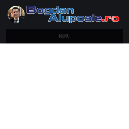
MENU
HOME
CONTACT
DESPRE BOGDAN ALUPOAIE
AUTOMOBILE
DRESS TO IMPRESS
TRAVEL