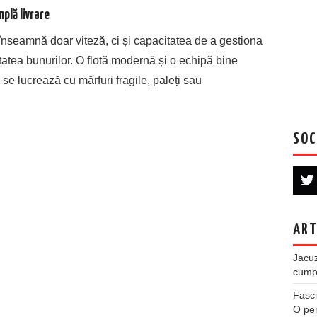
mplă livrare
nseamnă doar viteză, ci și capacitatea de a gestiona
tatea bunurilor. O flotă modernă și o echipă bine
 se lucrează cu mărfuri fragile, paleți sau
SOC
ART
Jacuz
cumpe
Fasci
O per