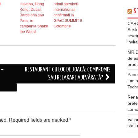
t
Havana, Hong
primii speakeri
Kong, Dubai,
internaționali
S
Barcelona sau
confirmați la
Paris, in
GPeC SUMMIT 8
CARG
campania Shake
Octombrie
Seril
the World
scurt
invita
MR.DI
de es
produ
 –
RESTAURANT CU LOC DE JOACĂ: COMPROMIS
Panou
SAU RELAXARE ADEVĂRATĂ?
lumin
Tech
Rena
prefe
comer
Vacan
hed.
Required fields are marked
*
stați