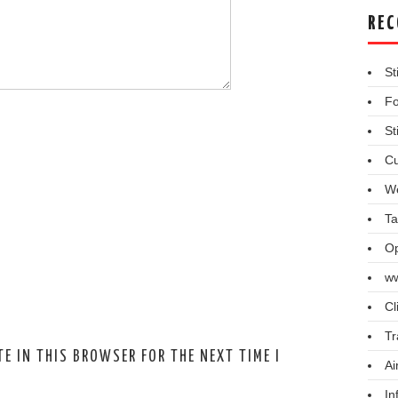
REC
St
Fo
St
Cu
We
Ta
Op
ww
Cl
Tr
E IN THIS BROWSER FOR THE NEXT TIME I
Ai
In