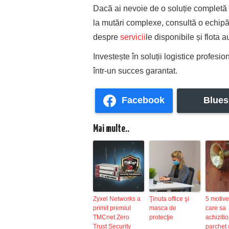
Dacă ai nevoie de o soluție completă 
la mutări complexe, consultă o echipă c
despre
servicii
le disponibile și flota a
Investește în soluții logistice profesi
într-un succes garantat.
Facebook
Blues
Mai multe..
Zyxel Networks a
Ţinuta office şi
5 motive
primit premiul
masca de
care sa
TMCnet Zero
protecţie
achiziti
Trust Security
parchet