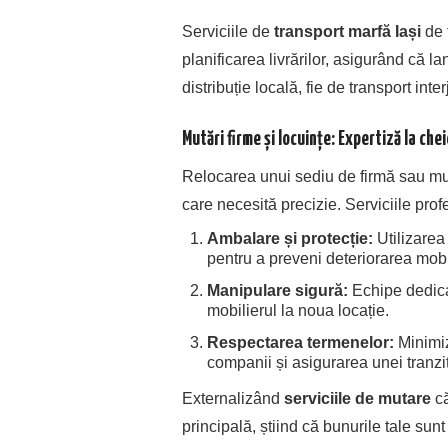
Serviciile de
transport marfă Iași
de 
planificarea livrărilor, asigurând că la
distribuție locală, fie de transport inte
Mutări firme și locuințe: Expertiză la chei
Relocarea unui sediu de firmă sau mut
care necesită precizie. Serviciile pro
Ambalare și protecție:
Utilizarea 
pentru a preveni deteriorarea mobil
Manipulare sigură:
Echipe dedica
mobilierul la noua locație.
Respectarea termenelor:
Minimiz
companii și asigurarea unei tranziți
Externalizând
serviciile de mutare
că
principală, știind că bunurile tale sun