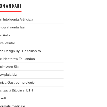
OMANDARI
iri Inteligenta Artificiala
tograf nunta Iasi
iri Auto
rs Valutar
b Design By IT eXclusiv.ro
xi Heathrow To London
timizare Site
w.plaja.biz
inica Gastroenterologie
anzactii Bitcoin si ETH
rsoft
formatii medicale