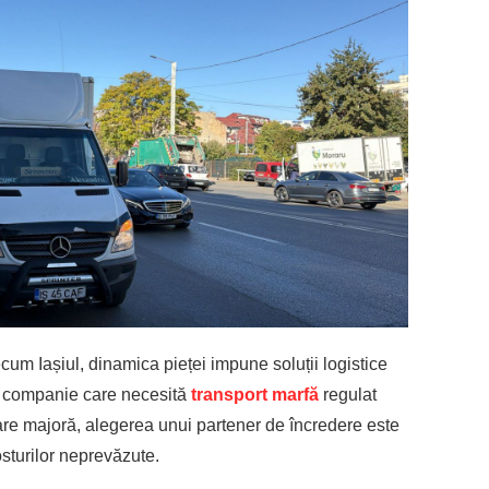
ecum Iașiul, dinamica pieței impune soluții logistice
 o companie care necesită
transport marfă
regulat
tare majoră, alegerea unui partener de încredere este
costurilor neprevăzute.