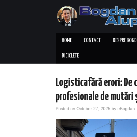
HOME
CONTACT
DESPRE BOGD
BICICLETE
Logisticafără erori: De c
profesionale de mutări ș
Posted on
October 27, 2025
by
eBogdan