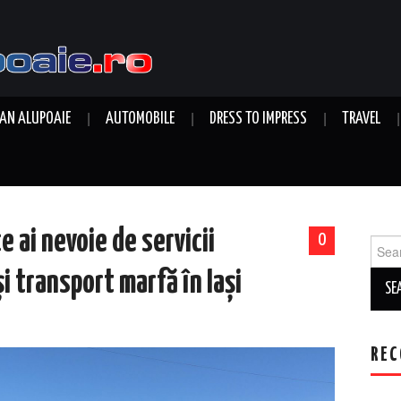
AN ALUPOAIE
AUTOMOBILE
DRESS TO IMPRESS
TRAVEL
e ai nevoie de servicii
0
Sear
for:
i transport marfă în Iași
REC