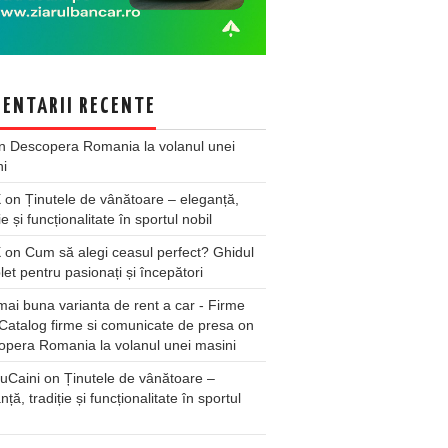
ENTARII RECENTE
n
Descopera Romania la volanul unei
ni
X
on
Ținutele de vânătoare – eleganță,
ie și funcționalitate în sportul nobil
X
on
Cum să alegi ceasul perfect? Ghidul
et pentru pasionați și începători
ai buna varianta de rent a car - Firme
Catalog firme si comunicate de presa
on
pera Romania la volanul unei masini
uCaini
on
Ținutele de vânătoare –
nță, tradiție și funcționalitate în sportul