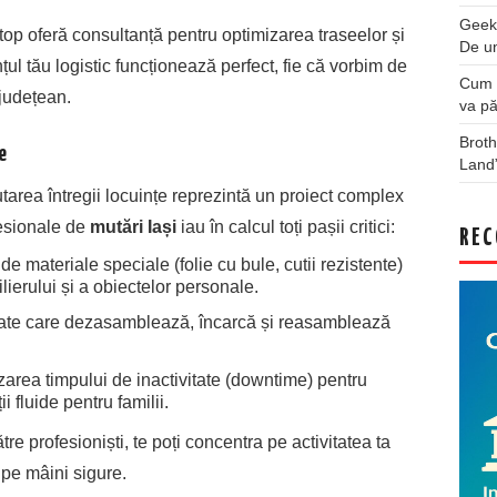
Geek
top oferă consultanță pentru optimizarea traseelor și
De u
nțul tău logistic funcționează perfect, fie că vorbim de
Cum a
rjudețean.
va pă
Broth
e
Land
area întregii locuințe reprezintă un proiect complex
fesionale de
mutări Iași
iau în calcul toți pașii critici:
REC
de materiale speciale (folie cu bule, cutii rezistente)
ierului și a obiectelor personale.
te care dezasamblează, încarcă și reasamblează
area timpului de inactivitate (downtime) pentru
i fluide pentru familii.
tre profesioniști, te poți concentra pe activitatea ta
t pe mâini sigure.