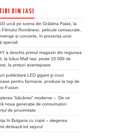
TIRI DIN IASI
O urcă pe scena din Grădina Palas, la
e Filmului Românesc: pelicule consacrate,
metraje și concerte, în prezența unor
ți speciali
Y a deschis primul magazin din regiunea
t, la Iulius Mall Iași: peste 10.000 de
se, la prețuri avantajoase
ri publicitare LED gigant şi cruci
oase pentru farmacie, produse la Iaşi de
no Fusion
șterea “băcăniei” moderne – De ce
ră noua generație de consumatori
țul de proximitate
ța în Bulgaria cu copiii – alegerea
unii dictează tot sejurul