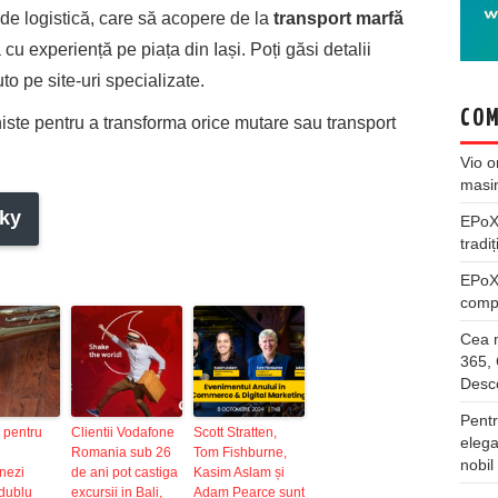
de logistică, care să acopere de la
transport marfă
u experiență pe piața din Iași. Poți găsi detalii
uto pe site-uri specializate.
COM
oniste pentru a transforma orice mutare sau transport
Vio
o
masi
ky
EPo
tradiț
EPo
compl
Cea m
365, 
Desco
Pentr
 pentru
Clientii Vodafone
Scott Stratten,
elega
Romania sub 26
Tom Fishburne,
nobil
onezi
de ani pot castiga
Kasim Aslam și
 dublu
excursii in Bali,
Adam Pearce sunt