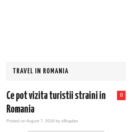
EVENIMENTE
TECH
BICICLETE
TRAVEL IN ROMANIA
Ce pot vizita turistii straini in
0
Romania
Posted on
August 7, 2018
by
eBogdan