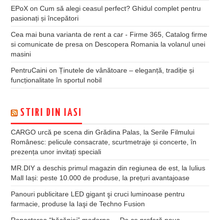
EPoX
on
Cum să alegi ceasul perfect? Ghidul complet pentru
pasionați și începători
Cea mai buna varianta de rent a car - Firme 365, Catalog firme
si comunicate de presa
on
Descopera Romania la volanul unei
masini
PentruCaini
on
Ținutele de vânătoare – eleganță, tradiție și
funcționalitate în sportul nobil
STIRI DIN IASI
CARGO urcă pe scena din Grădina Palas, la Serile Filmului
Românesc: pelicule consacrate, scurtmetraje și concerte, în
prezența unor invitați speciali
MR.DIY a deschis primul magazin din regiunea de est, la Iulius
Mall Iași: peste 10.000 de produse, la prețuri avantajoase
Panouri publicitare LED gigant şi cruci luminoase pentru
farmacie, produse la Iaşi de Techno Fusion
Renașterea “băcăniei” moderne – De ce preferă noua