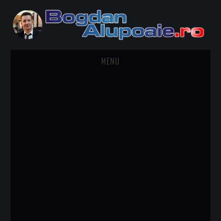
MENU
HOME
CONTACT
DESPRE BOGDAN ALUPOAIE
AUTOMOBILE
DRESS TO IMPRESS
TRAVEL