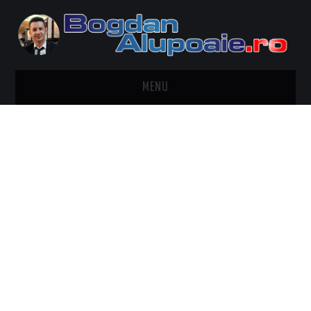
MENU
HOME
CONTACT
DESPRE BOGDAN ALUPOAIE
AUTOMOBILE
DRESS TO IMPRESS
TRAVEL