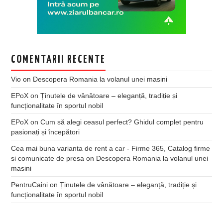
COMENTARII RECENTE
Vio
on
Descopera Romania la volanul unei masini
EPoX
on
Ținutele de vânătoare – eleganță, tradiție și
funcționalitate în sportul nobil
EPoX
on
Cum să alegi ceasul perfect? Ghidul complet pentru
pasionați și începători
Cea mai buna varianta de rent a car - Firme 365, Catalog firme
si comunicate de presa
on
Descopera Romania la volanul unei
masini
PentruCaini
on
Ținutele de vânătoare – eleganță, tradiție și
funcționalitate în sportul nobil