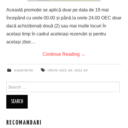
Această promoție se aplică doar pe data de 19 mai
începând cu orele 00.00 și până la orele 24.00 OEC doar
dacă achiziționați două (2) sau mai multe locuri în
același timp în cadrul aceleiași rezervări și pentru
același zbor…
Continue Reading
→
experiente
oferte wizz air
,
wizz air
Search
for:
RECOMANDARI