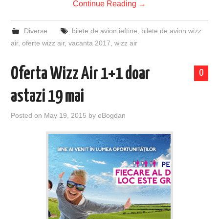
Continue Reading
→
Diverse
bilete de avion ieftine
,
bilete de avion wizz
air
,
oferte wizz air
,
vacanta 2017
,
wizz air
Oferta Wizz Air 1+1 doar
0
astazi 19 mai
Posted on
May 19, 2015
by
eBogdan