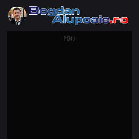
MENU
HOME
CONTACT
DESPRE BOGDAN ALUPOAIE
AUTOMOBILE
DRESS TO IMPRESS
TRAVEL