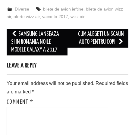
Diverse
bilete de avion ieftine
,
bilete de avion wizz
air
,
oferte wizz air
,
vacanta 2017
,
wizz air
Post
SAMSUNG LANSEAZA
CUM ALEGETI UN SCAUN
navigation
SI IN ROMANIA NOILE
AUTO PENTRU COPII
MODELE GALAXY A 2017
LEAVE A REPLY
Your email address will not be published.
Required fields
are marked
*
COMMENT
*