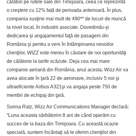
călători pe rutele sale din Timişoara, ceea ce reprezintă
o creştere cu 12% față de perioada anterioară. În plus,
compania susţine mai mult de 490** de locuri de muncă
la nivel local, în industrii asociate. Dovedindu-şi
dedicarea şi angajamentul faţă de pasagerii din
România şi pentru a veni în întâmpinarea nevoilor
clienţilor, WIZZ este mereu în căutare de noi oportunităţi
de călătorie la tarife scăzute. Deja cea mai mare
companie aeriană din România, anul acesta, Wizz Air va
avea alocate în ţară 22 de aeronave, inclusiv 5 noi şi
ultraeficiente Airbus A321şi va angaja peste 750 de
membri de echipaj din ţară.
Sorina Ratz, Wizz Air Communications Manager declară:
“Luna aceasta sărbătorim 8 ani de când operăm cu
succes de la baza din Timişoara. Cu această ocazie
specială, suntem încântaţi să le oferim clienţilor din