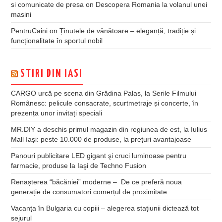
si comunicate de presa
on
Descopera Romania la volanul unei
masini
PentruCaini
on
Ținutele de vânătoare – eleganță, tradiție și
funcționalitate în sportul nobil
STIRI DIN IASI
CARGO urcă pe scena din Grădina Palas, la Serile Filmului
Românesc: pelicule consacrate, scurtmetraje și concerte, în
prezența unor invitați speciali
MR.DIY a deschis primul magazin din regiunea de est, la Iulius
Mall Iași: peste 10.000 de produse, la prețuri avantajoase
Panouri publicitare LED gigant şi cruci luminoase pentru
farmacie, produse la Iaşi de Techno Fusion
Renașterea “băcăniei” moderne – De ce preferă noua
generație de consumatori comerțul de proximitate
Vacanța în Bulgaria cu copiii – alegerea stațiunii dictează tot
sejurul