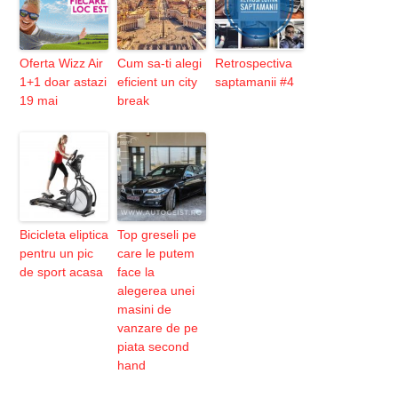
Oferta Wizz Air
Cum sa-ti alegi
Retrospectiva
1+1 doar astazi
eficient un city
saptamanii #4
19 mai
break
Bicicleta eliptica
Top greseli pe
pentru un pic
care le putem
de sport acasa
face la
alegerea unei
masini de
vanzare de pe
piata second
hand