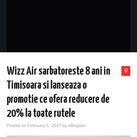
EVENIMENTE
TECH
BICICLETE
Wizz Air sarbatoreste 8 ani in
0
Timisoara si lanseaza o
promotie ce ofera reducere de
20% la toate rutele
Posted on
February 5, 2017
by
eBogdan