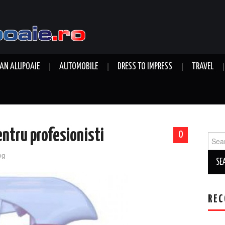
AN ALUPOAIE
AUTOMOBILE
DRESS TO IMPRESS
TRAVEL
ntru profesionisti
0
Sear
for:
og
REC