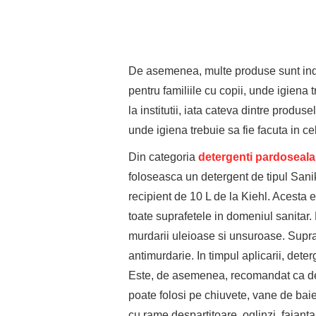
De asemenea, multe produse sunt indica
pentru familiile cu copii, unde igiena t
la institutii, iata cateva dintre produs
unde igiena trebuie sa fie facuta in ce
Din categoria
detergenti pardoseala
foloseasca un detergent de tipul Sani
recipient de 10 L de la Kiehl. Acesta es
toate suprafetele in domeniul sanitar
murdarii uleioase si unsuroase. Supra
antimurdarie. In timpul aplicarii, dete
Este, de asemenea, recomandat ca det
poate folosi pe chiuvete, vane de ba
cu rame despartitoare, oglinzi, faiant