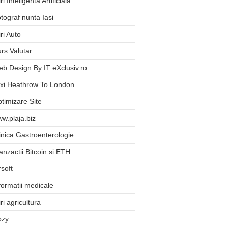
iri Inteligenta Artificiala
tograf nunta Iasi
iri Auto
rs Valutar
b Design By IT eXclusiv.ro
xi Heathrow To London
timizare Site
w.plaja.biz
inica Gastroenterologie
anzactii Bitcoin si ETH
rsoft
formatii medicale
iri agricultura
ozy