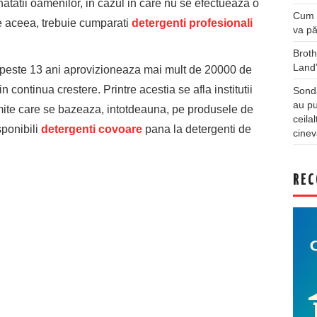
natatii oamenilor, in cazul in care nu se efectueaza o
Cum a
e aceea, trebuie cumparati
detergenti profesionali
va pă
Broth
Land
e peste 13 ani aprovizioneaza mai mult de 20000 de
in continua crestere. Printre acestia se afla institutii
Sonda
au pu
umite care se bazeaza, intotdeauna, pe produsele de
ceila
sponibili
detergenti covoare
pana la detergenti de
cinev
REC