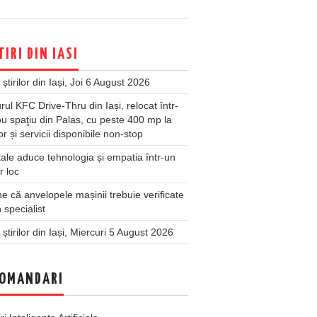
TIRI DIN IASI
 știrilor din Iași, Joi 6 August 2026
rul KFC Drive-Thru din Iași, relocat într-
u spaţiu din Palas, cu peste 400 mp la
ior și servicii disponibile non-stop
ale aduce tehnologia și empatia într-un
r loc
 că anvelopele mașinii trebuie verificate
 specialist
 știrilor din Iași, Miercuri 5 August 2026
OMANDARI