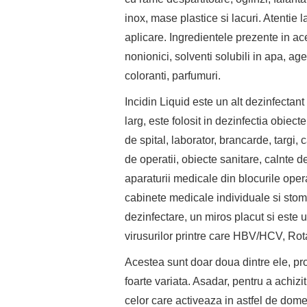
inox, mase plastice si lacuri. Atentie
aplicare. Ingredientele prezente in ace
nonionici, solventi solubili in apa, ag
coloranti, parfumuri.
Incidin Liquid este un alt dezinfectan
larg, este folosit in dezinfectia obiect
de spital, laborator, brancarde, targi,
de operatii, obiecte sanitare, calnte de 
aparaturii medicale din blocurile operat
cabinete medicale individuale si stom
dezinfectare, un miros placut si este 
virusurilor printre care HBV/HCV, Rota
Acestea sunt doar doua dintre ele, pr
foarte variata. Asadar, pentru a achizi
celor care activeaza in astfel de dome