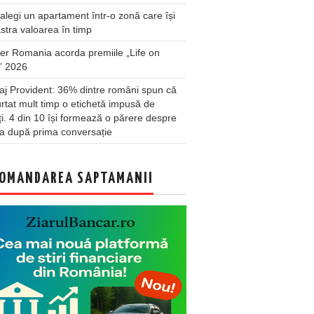
legi un apartament într-o zonă care își
stra valoarea în timp
er Romania acorda premiile „Life on
” 2026
j Provident: 36% dintre români spun că
rtat mult timp o etichetă impusă de
lți. 4 din 10 își formează o părere despre
a după prima conversație
OMANDAREA SAPTAMANII