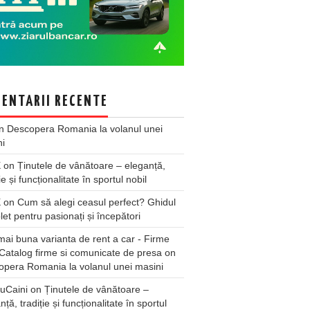
ENTARII RECENTE
n
Descopera Romania la volanul unei
ni
X
on
Ținutele de vânătoare – eleganță,
ie și funcționalitate în sportul nobil
X
on
Cum să alegi ceasul perfect? Ghidul
et pentru pasionați și începători
ai buna varianta de rent a car - Firme
Catalog firme si comunicate de presa
on
pera Romania la volanul unei masini
uCaini
on
Ținutele de vânătoare –
nță, tradiție și funcționalitate în sportul