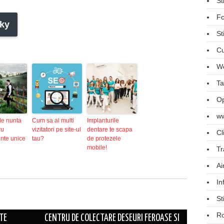
St
Fo
ky
St
Cu
We
Ta
Op
ww
 de nunta
Cum sa ai multi
Implanturile
ru
vizitatori pe site-ul
dentare te scapa
Cl
nte unice
tau?
de protezele
mobile!
Tr
Ai
In
St
R
TE
CENTRU DE COLECTARE DESEURI FEROASE SI