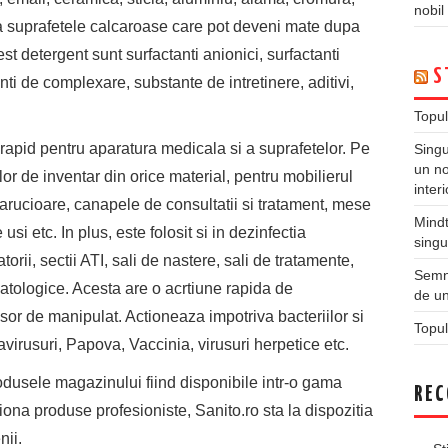
nobil
 la suprafetele calcaroase care pot deveni mate dupa
st detergent sunt surfactanti anionici, surfactanti
S
enti de complexare, substante de intretinere, aditivi,
Topul
t rapid pentru aparatura medicala si a suprafetelor. Pe
Singu
un no
elor de inventar din orice material, pentru mobilierul
inter
 carucioare, canapele de consultatii si tratament, mese
Mindt
usi etc. In plus, este folosit si in dezinfectia
singu
orii, sectii ATI, sali de nastere, sali de tratamente,
Semne
atologice. Acesta are o acrtiune rapida de
de un
usor de manipulat. Actioneaza impotriva bacteriilor si
Topul
virusuri, Papova, Vaccinia, virusuri herpetice etc.
odusele magazinului fiind disponibile intr-o gama
REC
tiona produse profesioniste, Sanito.ro sta la dispozitia
nii.