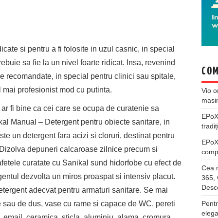
te si pentru a fi folosite in uzul casnic, in special
rebuie sa fie la un nivel foarte ridicat. Insa, revenind
COM
ele recomandate, in special pentru clinici sau spitale,
l mai profesionist mod cu putinta.
Vio
o
masi
ar fi bine ca cei care se ocupa de curatenie sa
EPo
kal Manual – Detergent pentru obiecte sanitare, in
tradiț
te un detergent fara acizi si cloruri, destinat pentru
EPo
. Dizolva depuneri calcaroase zilnice precum si
compl
fetele curatate cu Sanikal sund hidorfobe cu efect de
Cea m
rgentul dezvolta un miros proaspat si intensiv placut.
365, 
Desco
ergent adecvat pentru armaturi sanitare. Se mai
Pentr
ie sau de dus, vase cu rame si capace de WC, pereti
elega
a, email, ceramica, sticla, aluminiu, alama, cromura,