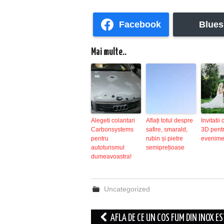
Facebook
Blues
Mai multe..
Alegeti colantari
Aflați totul despre
Invitatii
Carbonsystems
safire, smarald,
3D pent
pentru
rubin și pietre
evenime
autoturismul
semiprețioase
dumeavoastra!
Uncategorized
Post
AFLA DE CE UN COS FUM DIN INOX ES