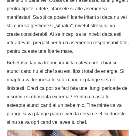
tine si din partener! Odata ce se naste insa, sa fii pregatit
pentru tipete, urlete, plansete si alte asemenea
manifestari. Sa stii ca poate fi foarte iritant si daca nu vei
stii cum sa gestionezi „situatia”, nivelul stresului va
creste considerabil. Ai sa incepi sa te intrebi daca esti,
intr-adevar, pregatit pentru o asemenea responsabilitate,
pentru ca este una foarte mare.
Bebelusul tau va trebui hranit la cateva ore, chiar si
atunci cand nu ai chef sau esti lipsit total de energie. Si
noaptea va trebui sa te scoli cand el plange si sa il
linistesti. Crezi ca poti sa faci fata unei lungi perioade de
insomnii si oboseala extrema? Pentru ca asta te
asteapta atunci cand ai un bebe mic. Tine minte ca va
plange si va plange pana ii vei da ceea ce el isi doreste
si nu se va opri cand vei avea tu chef.