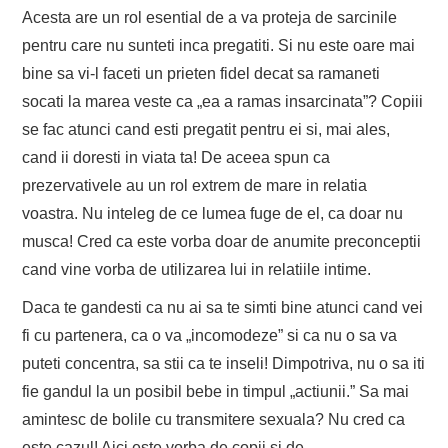
Acesta are un rol esential de a va proteja de sarcinile
pentru care nu sunteti inca pregatiti. Si nu este oare mai
bine sa vi-l faceti un prieten fidel decat sa ramaneti
socati la marea veste ca „ea a ramas insarcinata”? Copiii
se fac atunci cand esti pregatit pentru ei si, mai ales,
cand ii doresti in viata ta! De aceea spun ca
prezervativele au un rol extrem de mare in relatia
voastra. Nu inteleg de ce lumea fuge de el, ca doar nu
musca! Cred ca este vorba doar de anumite preconceptii
cand vine vorba de utilizarea lui in relatiile intime.
Daca te gandesti ca nu ai sa te simti bine atunci cand vei
fi cu partenera, ca o va „incomodeze” si ca nu o sa va
puteti concentra, sa stii ca te inseli! Dimpotriva, nu o sa iti
fie gandul la un posibil bebe in timpul „actiunii.” Sa mai
amintesc de bolile cu transmitere sexuala? Nu cred ca
este cazul! Aici este vorba de copii si de