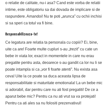
o relatie de calitate, nu-i asa? Cand este vorba de relatii
intime, este obligatoriu sa dai dovada de implicare si de
raspundere. Amandoi! Nu te poti „arunca” cu ochii inchisi
si sa speri ca totul va fi bine.
Responsabilizeaza-te!
Ce legatura are relatia ta personala cu copiii? Ei, bine,
uite ca are! Foarte multe cupluri s-au „trezit” cu cate un
bebe in viata lor, exact in momentele in care nu erau
pregatite pentru asta, deoarece s-au gandit ca lor nu li se
poate intampla si ca „vor fi foarte atenti”. Nu exista asa
ceva! Uite la ce poate sa duca aceasta lipsa de
responsabilitate si maturitate emotionala! La un bebe mic
si adorabil, dar pentru care nu ati fost pregatiti! De ce a
aparut bebe mic? Pentru ca nu ati vrut sa va protejati!
Pentru ca ati ales sa nu folositi prezervativul!