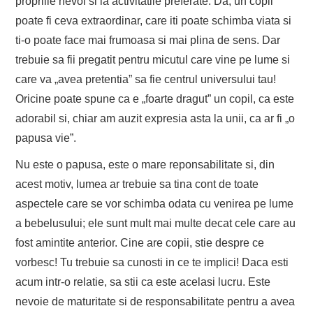
propriile nevoi si la activitatile preferate. Da, un copil
poate fi ceva extraordinar, care iti poate schimba viata si
ti-o poate face mai frumoasa si mai plina de sens. Dar
trebuie sa fii pregatit pentru micutul care vine pe lume si
care va „avea pretentia” sa fie centrul universului tau!
Oricine poate spune ca e „foarte dragut” un copil, ca este
adorabil si, chiar am auzit expresia asta la unii, ca ar fi „o
papusa vie”.
Nu este o papusa, este o mare reponsabilitate si, din
acest motiv, lumea ar trebuie sa tina cont de toate
aspectele care se vor schimba odata cu venirea pe lume
a bebelusului; ele sunt mult mai multe decat cele care au
fost amintite anterior. Cine are copii, stie despre ce
vorbesc! Tu trebuie sa cunosti in ce te implici! Daca esti
acum intr-o relatie, sa stii ca este acelasi lucru. Este
nevoie de maturitate si de responsabilitate pentru a avea