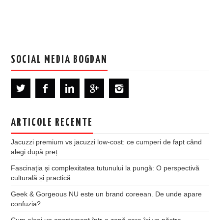
SOCIAL MEDIA BOGDAN
ARTICOLE RECENTE
Jacuzzi premium vs jacuzzi low-cost: ce cumperi de fapt când
alegi după preț
Fascinația și complexitatea tutunului la pungă: O perspectivă
culturală și practică
Geek & Gorgeous NU este un brand coreean. De unde apare
confuzia?
Cum alegi un apartament într-o zonă care își va păstra