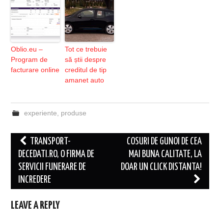
Oblio.eu –
Tot ce trebuie
Program de
să știi despre
facturare online
creditul de tip
amanet auto
experiente
,
produse
Post
TRANSPORT-
COSURI DE GUNOI DE CEA
navigation
DECEDATI.RO, O FIRMA DE
MAI BUNA CALITATE, LA
SERVICII FUNERARE DE
DOAR UN CLICK DISTANTA!
INCREDERE
LEAVE A REPLY