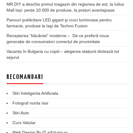
MR.DIY a deschis primul magazin din regiunea de est, la Iulius
Mall Iași: peste 10.000 de produse, la prețuri avantajoase
Panouri publicitare LED gigant şi cruci luminoase pentru
farmacie, produse la Iaşi de Techno Fusion
Renașterea “băcăniei” moderne – De ce preferă noua
generație de consumatori comerțul de proximitate
Vacanța în Bulgaria cu copiii – alegerea stațiunii dictează tot
sejurul
RECOMANDARI
Stiri Inteligenta Artificiala
Fotograf nunta Iasi
Stiri Auto
Curs Valutar
Web Design By IT eXclusiv.ro