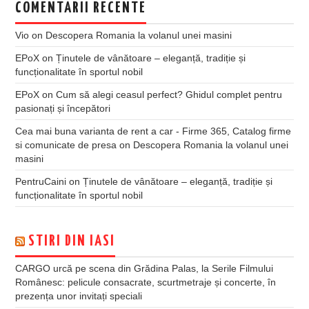
COMENTARII RECENTE
Vio
on
Descopera Romania la volanul unei masini
EPoX
on
Ținutele de vânătoare – eleganță, tradiție și
funcționalitate în sportul nobil
EPoX
on
Cum să alegi ceasul perfect? Ghidul complet pentru
pasionați și începători
Cea mai buna varianta de rent a car - Firme 365, Catalog firme
si comunicate de presa
on
Descopera Romania la volanul unei
masini
PentruCaini
on
Ținutele de vânătoare – eleganță, tradiție și
funcționalitate în sportul nobil
STIRI DIN IASI
CARGO urcă pe scena din Grădina Palas, la Serile Filmului
Românesc: pelicule consacrate, scurtmetraje și concerte, în
prezența unor invitați speciali