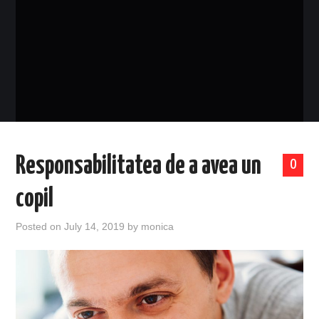
EVENIMENTE
TECH
BICICLETE
Responsabilitatea de a avea un
0
copil
Posted on
July 14, 2019
by
monica