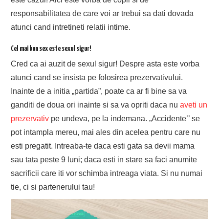
responsabilitatea de care voi ar trebui sa dati dovada
atunci cand intretineti relatii intime.
Cel mai bun sex este sexul sigur!
Cred ca ai auzit de sexul sigur! Despre asta este vorba
atunci cand se insista pe folosirea prezervativului.
Inainte de a initia „partida”, poate ca ar fi bine sa va
ganditi de doua ori inainte si sa va opriti daca nu
aveti un
prezervativ
pe undeva, pe la indemana. „Accidente’’ se
pot intampla mereu, mai ales din acelea pentru care nu
esti pregatit. Intreaba-te daca esti gata sa devii mama
sau tata peste 9 luni; daca esti in stare sa faci anumite
sacrificii care iti vor schimba intreaga viata. Si nu numai
tie, ci si partenerului tau!