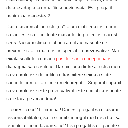
de a te adapta la noua fiinta nevinovata. Esti pregatit
pentru toate acestea?
Daca raspunsul tau este „nu”, atunci tot ceea ce trebuie
sa faci este sa iti iei toate masurile de protectie in acest
sens. Nu subestima rolul pe care il au masurile de
preventie si aici ma refer, in special, la prezervative. Mai
exiata si altele, cum ar fi
pastilele anticonceptionale
,
diafragma sau steriletul. Dar nici una dintre acestea nu o
sa va protejeze de bolile cu trasmitere sexuala si de
sarcinile pentru care nu sunteti pregatiti. Singurul capabil
sa va protejeze este prezervativul; este unicul care poate
sa le faca pe amandoua!
Iti doresti copii? E minunat! Dar esti pregatit sa iti asumi
responsabilitatea, sa iti schimbi intregul mod de a trai; sa
renunti la tine in favoarea lui? Esti pregatit sa fii parinte si