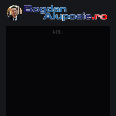
MENU
HOME
CONTACT
DESPRE BOGDAN ALUPOAIE
AUTOMOBILE
DRESS TO IMPRESS
TRAVEL