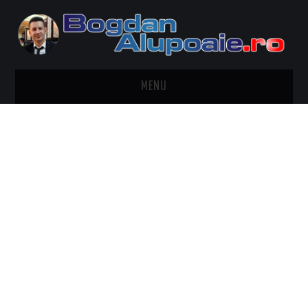
MENU
HOME
CONTACT
DESPRE BOGDAN ALUPOAIE
AUTOMOBILE
DRESS TO IMPRESS
TRAVEL