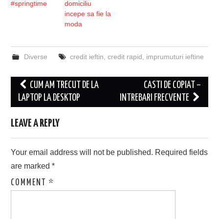
#springtime
domiciliu
incepe sa fie la
moda
Diverse
credit ieftin
,
credit rapid
,
imprumuturi ieftine
Post
CUM AM TRECUT DE LA
CASTI DE COPIAT –
navigation
LAPTOP LA DESKTOP
INTREBARI FRECVENTE
LEAVE A REPLY
Your email address will not be published.
Required fields
are marked
*
COMMENT
*