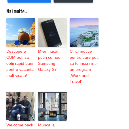
Mai multe..
Descopera
M-am jucat
Cinci motive
CUM poti sa
putin cu noul
pentru care poti
obtii rapid bani
Samsung
sa te inscrii intr-
pentru vacanta
Galaxy S7
un program
mult visata!
„Work and
Travel”
Welcome back
Munca la