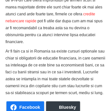
de IFN-uri care ofera imprumuturi pe termen scurt si
marea majoritate dintre ele sunt chiar foarte ok mai ales
atunci cand arde foarte tare, firmele ce ofera
credite
nebancare rapide
pot fi utile dar dupa cum am mai spus
ar fi recomandabil ca treaba asta sa nu devina o
obisnuinta pentru ca atunci intervine lipsa educatiei
financiare.
Ar fi fain ca si in Romania sa existe cursuri optionale sau
chiar si obligatorii de educatie financiara, in care oamenii
sa inteleaga de ce este bine sa economisesti bani, ce sa
faci cu banii stransi sau in ce sa-i investesti. Lucrurile
astea se intampla in mai toate statele dezvoltate si
oamenii inca din copilarie stiu cum stau lucrurile si cum
sa-si stabileasca scopuri pe termen scurt, mediu si lung.
Facebook
Bluesky