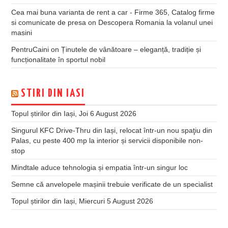
Cea mai buna varianta de rent a car - Firme 365, Catalog firme
si comunicate de presa
on
Descopera Romania la volanul unei
masini
PentruCaini
on
Ținutele de vânătoare – eleganță, tradiție și
funcționalitate în sportul nobil
STIRI DIN IASI
Topul știrilor din Iași, Joi 6 August 2026
Singurul KFC Drive-Thru din Iași, relocat într-un nou spaţiu din
Palas, cu peste 400 mp la interior și servicii disponibile non-
stop
Mindtale aduce tehnologia și empatia într-un singur loc
Semne că anvelopele mașinii trebuie verificate de un specialist
Topul știrilor din Iași, Miercuri 5 August 2026