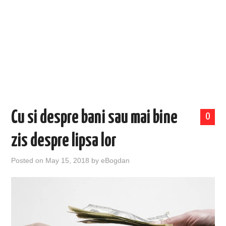
EVENIMENTE
TECH
BICICLETE
Cu si despre bani sau mai bine
0
zis despre lipsa lor
Posted on
May 15, 2018
by
eBogdan