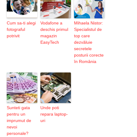
Cum sa-ti alegi
Vodafone a
Mihaela Nistor:
fotograful
deschis primul
Specialistul de
potrivit
magazin
top care
EasyTech
dezvăluie
secretele
posturii corecte
în România
Sunteti gata
Unde poti
pentru un
repara laptop-
imprumut de
uri
nevoi
personale?