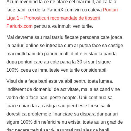
Acum revenind la ce ne place cel mai mult, adica la a
face bani, cei de la PariuriX.com vin cu cateva
Ponturi
Liga 1 – Pronosticuri recomandate de tipsterii
Pariurix.com
pentru a va inmulti veniturile.
Mai devreme sau mai tarziu fiecare persoana care joaca
la pariuri online se intreaba cum ar putea face sa castige
mai multi bani din pariuri, multi dintre ei stau la panda
dupa ponturi care au cote pana la 30 si sunt sigure
100%, ceea ce inmulteste veniturile considerabil.
Visul de a face bani este valabil pentru toata lumea,
indiferent de domeniul de activitate, mai ales cand vine
vorba de a face bani peste noapte. Unii continua sa
joace chiar daca castiga sau pierd este firesc sa iti
doresti ca problemele financiare sa dispara dar pariuri
sigure 100% din nefericire nu exista, toate au un grad de
risc pecare trebui sa vi-l asumati mai ales ca banii