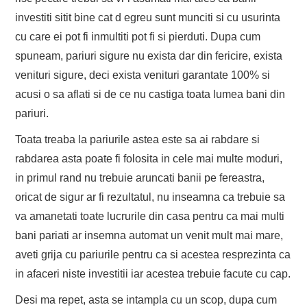
investiti sitit bine cat d egreu sunt munciti si cu usurinta
cu care ei pot fi inmultiti pot fi si pierduti. Dupa cum
spuneam, pariuri sigure nu exista dar din fericire, exista
venituri sigure, deci exista venituri garantate 100% si
acusi o sa aflati si de ce nu castiga toata lumea bani din
pariuri.
Toata treaba la pariurile astea este sa ai rabdare si
rabdarea asta poate fi folosita in cele mai multe moduri,
in primul rand nu trebuie aruncati banii pe fereastra,
oricat de sigur ar fi rezultatul, nu inseamna ca trebuie sa
va amanetati toate lucrurile din casa pentru ca mai multi
bani pariati ar insemna automat un venit mult mai mare,
aveti grija cu pariurile pentru ca si acestea resprezinta ca
in afaceri niste investitii iar acestea trebuie facute cu cap.
Desi ma repet, asta se intampla cu un scop, dupa cum