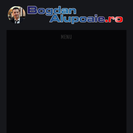
MENU
HOME
CONTACT
DESPRE BOGDAN ALUPOAIE
AUTOMOBILE
DRESS TO IMPRESS
TRAVEL