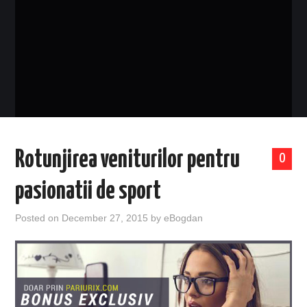
EVENIMENTE
TECH
BICICLETE
Rotunjirea veniturilor pentru
0
pasionatii de sport
Posted on
December 27, 2015
by
eBogdan