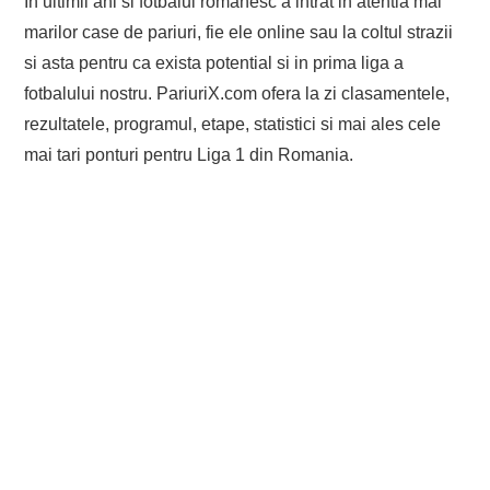
In ultimii ani si fotbalul romanesc a intrat in atentia mai
marilor case de pariuri, fie ele online sau la coltul strazii
si asta pentru ca exista potential si in prima liga a
fotbalului nostru. PariuriX.com ofera la zi clasamentele,
rezultatele, programul, etape, statistici si mai ales cele
mai tari ponturi pentru Liga 1 din Romania.