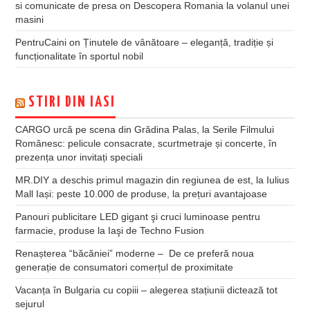
si comunicate de presa
on
Descopera Romania la volanul unei
masini
PentruCaini
on
Ținutele de vânătoare – eleganță, tradiție și
funcționalitate în sportul nobil
STIRI DIN IASI
CARGO urcă pe scena din Grădina Palas, la Serile Filmului
Românesc: pelicule consacrate, scurtmetraje și concerte, în
prezența unor invitați speciali
MR.DIY a deschis primul magazin din regiunea de est, la Iulius
Mall Iași: peste 10.000 de produse, la prețuri avantajoase
Panouri publicitare LED gigant şi cruci luminoase pentru
farmacie, produse la Iaşi de Techno Fusion
Renașterea “băcăniei” moderne – De ce preferă noua
generație de consumatori comerțul de proximitate
Vacanța în Bulgaria cu copiii – alegerea stațiunii dictează tot
sejurul