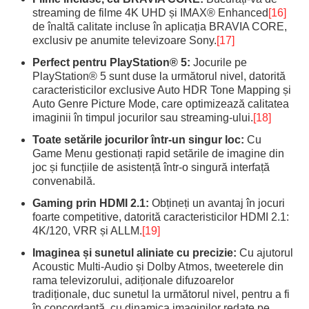
streaming de filme 4K UHD și IMAX® Enhanced
[16]
de înaltă calitate incluse în aplicația BRAVIA CORE,
exclusiv pe anumite televizoare Sony.
[17]
Perfect pentru PlayStation® 5:
Jocurile pe
PlayStation® 5 sunt duse la următorul nivel, datorită
caracteristicilor exclusive Auto HDR Tone Mapping și
Auto Genre Picture Mode, care optimizează calitatea
imaginii în timpul jocurilor sau streaming-ului.
[18]
Toate setările jocurilor într-un singur loc:
Cu
Game Menu gestionați rapid setările de imagine din
joc și funcțiile de asistență într-o singură interfață
convenabilă.
Gaming prin HDMI 2.1:
Obțineți un avantaj în jocuri
foarte competitive, datorită caracteristicilor HDMI 2.1:
4K/120, VRR și ALLM.
[19]
Imaginea și sunetul aliniate cu precizie:
Cu ajutorul
Acoustic Multi-Audio și Dolby Atmos, tweeterele din
rama televizorului, adiționale difuzoarelor
tradiționale, duc sunetul la următorul nivel, pentru a fi
în concordanță cu dinamica imaginilor redate pe