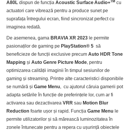
TM
A80L
dispun de funcția
Acoustic Surface Audio+
cu
actuatori care vibrează pentru a produce sunet pe
suprafața întregului ecran, fiind sincronizat perfect cu
imaginea redată.
De asemenea, gama
BRAVIA XR 2023
le permite
pasionaților de gaming pe
PlayStation® 5
să
beneficieze de funcții exclusive precum
Auto HDR Tone
Mapping
și
Auto Genre Picture Mode
, pentru
optimizarea calității imaginii în timpul sesiunilor de
gaming și streaming. Printre alte caracteristici disponibile
se numără și
Game Menu
, cu ajutorul căruia gamerii pot
adapta setările în funcție de preferințele lor, cum ar fi
activarea sau dezactivarea
VRR
sau
Motion Blur
Reduction
foarte ușor și rapid. Funcția
Game Menu
le
permite utilizatorilor și să mărească luminozitatea în
zonele întunecate pentru a repera cu ușurință obiectele