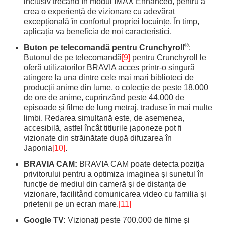
inclusiv trecând în modul IMAX Enhanced, pentru a
crea o experiență de vizionare cu adevărat
excepțională în confortul propriei locuințe. În timp,
aplicația va beneficia de noi caracteristici.
®
Buton pe telecomandă pentru Crunchyroll
:
Butonul de pe telecomandă
[9]
pentru Crunchyroll le
oferă utilizatorilor BRAVIA acces printr-o singură
atingere la una dintre cele mai mari biblioteci de
producții anime din lume, o colecție de peste 18.000
de ore de anime, cuprinzând peste 44.000 de
episoade și filme de lung metraj, traduse în mai multe
limbi. Redarea simultană este, de asemenea,
accesibilă, astfel încât titlurile japoneze pot fi
vizionate din străinătate după difuzarea în
Japonia
[10]
.
BRAVIA CAM:
BRAVIA CAM poate detecta poziția
privitorului pentru a optimiza imaginea și sunetul în
funcție de mediul din cameră și de distanța de
vizionare, facilitând comunicarea video cu familia și
prietenii pe un ecran mare.
[11]
Google TV:
Vizionați peste 700.000 de filme și