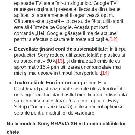
episoade TV, toate într-un singur loc. Google TV
reunește conținutul preferat al fiecăruia din diferite
aplicații și abonamente și îl organizează optim.
Căutarea este ușoară – tot ce au de făcut utilizatorii
este să-l întrebe pe Google. Aceștia pot rosti
comanda „Hei, Google, găsește filme de acțiune”
pentru a efectua o căutare în toate aplicațiile.
[12]
Dezvoltate ținând cont de sustenabilitate:
În timpul
producției, Sony reduce utilizarea totală a plasticului
cu aproximativ 60%
[13]
, și diminuează emisiile cu
aproximativ 15% prin utilizarea unor ambalaje mai
mici și mai ușoare în timpul transportului.
[14]
Toate setările Eco într-un singur loc:
Eco
Dashboard păstrează toate setările utilizatorului într-
un singur loc, facilitând astfel modificarea individuală
sau comună a acestora. Cu ajutorul opțiunii Easy
Setup (Configurare ușoară), utilizatorii pot optimiza
setările pentru mediul lor de vizionare.
Noile modele Sony BRAVIA XR și funcționalitățile lor
cheie