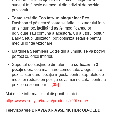
sunetul în funcție de mediul din ndivi și de poziția
privitorului.
Toate setările Eco într-un singur loc:
Eco
Dashboard păstrează toate setările utilizatorului într-
un singur loc, facilitând astfel modificarea lor
ndividual sau comună a acestora. Cu ajutorul opțiunii
Easy Setup, utilizatorii pot optimiza setările pentru
mediul lor de vizionare.
Marginea
Seamless Edge
din aluminiu se va potrivi
perfect cu orice interior.
Suportul de susținere din aluminiu
cu fixare în 3
poziții
oferă cea mai mare comoditate; alegeți între
poziția standard, poziția îngustă pentru suprafețe de
mobilier reduse ori poziția ceva mai ridicată, pentru a
poziționa soundbar-ul
[35]
Mai multe informații sunt disponibile aici:
https://www.sony.ro/bravia/products/x90l-series
Televizoarele BRAVIA XR A95L 4K HDR QD-OLED