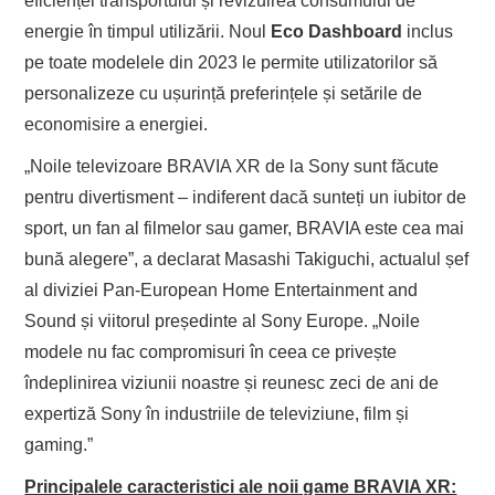
eficienței transportului și revizuirea consumului de
energie în timpul utilizării. Noul
Eco Dashboard
inclus
pe toate modelele din 2023 le permite utilizatorilor să
personalizeze cu ușurință preferințele și setările de
economisire a energiei.
„Noile televizoare BRAVIA XR de la Sony sunt făcute
pentru divertisment – indiferent dacă sunteți un iubitor de
sport, un fan al filmelor sau gamer, BRAVIA este cea mai
bună alegere”, a declarat Masashi Takiguchi, actualul șef
al diviziei Pan-European Home Entertainment and
Sound și viitorul președinte al Sony Europe. „Noile
modele nu fac compromisuri în ceea ce privește
îndeplinirea viziunii noastre și reunesc zeci de ani de
expertiză Sony în industriile de televiziune, film și
gaming.”
Principalele caracteristici ale noii game BRAVIA XR: