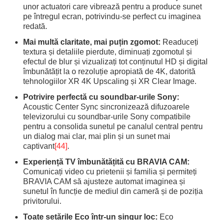
unor actuatori care vibrează pentru a produce sunet
pe întregul ecran, potrivindu-se perfect cu imaginea
redată.
Mai multă claritate, mai puțin zgomot:
Readuceți
textura și detaliile pierdute, diminuați zgomotul și
efectul de blur și vizualizați tot conținutul HD și digital
îmbunătățit la o rezoluție apropiată de 4K, datorită
tehnologiilor XR 4K Upscaling și XR Clear Image.
Potrivire perfectă cu soundbar-urile Sony:
Acoustic Center Sync sincronizează difuzoarele
televizorului cu soundbar-urile Sony compatibile
pentru a consolida sunetul pe canalul central pentru
un dialog mai clar, mai plin și un sunet mai
captivant
[44]
.
Experiență TV îmbunătățită cu BRAVIA CAM:
Comunicați video cu prietenii și familia și permiteți
BRAVIA CAM să ajusteze automat imaginea și
sunetul în funcție de mediul din cameră și de poziția
privitorului.
Toate setările Eco într-un singur loc:
Eco