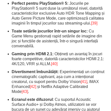
Perfect pentru PlayStation® 5:
Jocurile pe
PlayStation® 5 sunt duse la următorul nivel, datorită
caracteristicilor exclusive Auto HDR Tone Mapping și
Auto Genre Picture Mode, care optimizează calitatea
imaginii în timpul jocurilor sau streaming-ului.
[39]
Toate setările jocurilor într-un singur loc:
Cu
Game Menu gestionați rapid setările de imagine din
joc și funcțiile de asistență, într-o singură interfață
convenabilă.
Gaming prin HDMI 2.1:
Obțineți un avantaj în jocuri
foarte competitive, datorită caracteristicilor HDMI 2.1:
4K/120, VRR și ALLM.
[40]
Divertisment îmbunătățit:
Experimentați un conținut
cinematografic captivant, așa cum a intenționat
creatorul, cu suport pentru Dolby Vision
[41]
, IMAX
Enhanced
[42]
și Netflix Adaptive Calibrated
Mode
[43]
.
Ecranul este difuzorul
: Cu suportul Acoustic
Surface Audio+ și Dolby Atmos, utilizatorii se vor
bucura de un sunet cu adevărat imersiv cu ajutorul