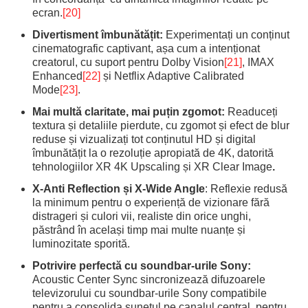
ecran.
[20]
Divertisment îmbunătățit:
Experimentați un conținut
cinematografic captivant, așa cum a intenționat
creatorul, cu suport pentru Dolby Vision
[21]
, IMAX
Enhanced
[22]
și Netflix Adaptive Calibrated
Mode
[23]
.
Mai multă claritate, mai puțin zgomot:
Readuceți
textura și detaliile pierdute, cu zgomot și efect de blur
reduse și vizualizați tot conținutul HD și digital
îmbunătățit la o rezoluție apropiată de 4K, datorită
tehnologiilor XR 4K Upscaling și XR Clear Image
.
X-Anti Reflection și X-Wide Angle
: Reflexie redusă
la minimum pentru o experiență de vizionare fără
distrageri și culori vii, realiste din orice unghi,
păstrând în același timp mai multe nuanțe și
luminozitate sporită.
Potrivire perfectă cu soundbar-urile Sony:
Acoustic Center Sync sincronizează difuzoarele
televizorului cu soundbar-urile Sony compatibile
pentru a consolida sunetul pe canalul central, pentru