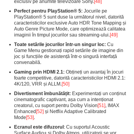
exclusiv pe anumite televizoare Sony.
[48]
Perfect pentru PlayStation® 5:
Jocurile pe
PlayStation® 5 sunt duse la următorul nivel, datorită
caracteristicilor exclusive Auto HDR Tone Mapping și
Auto Genre Picture Mode, care optimizează calitatea
imaginii în timpul jocurilor sau streaming-ului.
[49]
Toate setările jocurilor într-un singur loc:
Cu
Game Menu gestionați rapid setările de imagine din
joc și funcțiile de asistență într-o singură interfață
convenabilă.
Gaming prin HDMI 2.1:
Obțineți un avantaj în jocuri
foarte competitive, datorită caracteristicilor HDMI 2.1:
4K/120, VRR și ALLM.
[50]
Divertisment îmbunătățit:
Experimentați un conținut
cinematografic captivant, așa cum a intenționat
creatorul, cu suport pentru Dolby Vision
[51]
, IMAX
Enhanced
[52]
și Netflix Adaptive Calibrated
Mode
[53]
.
Ecranul este difuzorul
: Cu suportul Acoustic
Surface Audio+ și Dolby Atmos, utilizatorii se vor