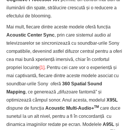
iluminării din spate, strălucire crescută și o reducere a
efectului de blooming.
Mai mult, fiecare dintre aceste modele oferă funcția
Acoustic Center Sync
, prin care sistemul audio al
televizoarelor se sincronizează cu soundbar-urile Sony
compatibile, devenind astfel difuzor central pentru a oferi
cea mai bună xperiență imersivă, chiar în confortul
propriei locuințe
[1]
. Pentru cei care vor o experiență și
mai captivantă, fiecare dintre aceste modele asociat cu
soundbar-urile Sony oferă
360 Spatial Sound
Mapping
, ce generează „difuzoare fantomă” și
optimizează câmpul sonor. Anul acesta, modelul
X95L
TM
dispune de funcția
Acoustic Multi-Audio+
care duce
sunetul la un alt nivel, pentru a fi în concordanță cu
dinamica imaginilor redate pe ecran. Modelele
A95L
și