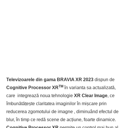
Televizoarele din gama BRAVIA XR 2023
dispun de
TM
Cognitive Processor XR
în varianta sa actualizată,
care integrează noua tehnologie
XR Clear Image
, ce
îmbunătățește claritatea imaginilor în mișcare prin
reducerea zgomotului de imagne , diminuând efectul de
blur, în timp ce redă scene de acțiune, foarte dinamice.
Cognitive Processor XR
permite un control mai bun al