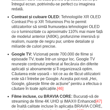
întregul ecran, potrivindu-se perfect cu imaginea
redată.
Contrast și culoare OLED:
Tehnologiile XR OLED
Contrast Pro și XR Triluminos Pro le permit
utilizatorilor să simtă frumusețea tehnologiei OLED
cu o luminozitate cu aproximativ 110% mai mare față
de modelul anterior (A80K), profunzime imersivă și
realism, nuanțe de negru pur, umbre detaliate și
miliarde de culori precise.
Google TV:
Vizionați peste 700.000 de filme și
episoade TV, toate într-un singur loc. Google TV
reunește conținutul preferat al fiecăruia din diferite
aplicații și abonamente și îl organizează optim.
Căutarea este ușoară – tot ce au de făcut utilizatorii
este să-l întrebe pe Google. Aceștia pot rosti „Hei,
Google, găsește filme de acțiune” pentru a efectua o
căutare în toate aplicațiile.
[46]
Filme incluse, cu BRAVIA CORE:
Bucurați-vă de
streaming de filme 4K UHD și IMAX® Enhanced
[47]
de înaltă calitate incluse în aplicația BRAVIA CORE,