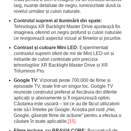
larg, nuanțe detaliate de negru, luminozitate dusă la
nivelul următor și culori naturale.
Controlul suprem al iluminării din spate:
Tehnologia XR Backlight Master Drive ajustează fin
imaginea, oferind un negru profund și culori naturale
ce revigorează aspectul vizual al filmelor și jocurilor.
Contrast și culoare Mini LED:
Experimentați
contrastul suprem oferit de mii de Mini LED-uri și
miliarde de culori controlate prin precizia
tehnologiilor XR Backlight Master Drive și XR
Triluminos Pro.
Google TV:
Vizionați peste 700.000 de filme și
episoade TV, toate într-un singur loc. Google TV
reunește conținutul preferat al fiecăruia din diferite
aplicații și abonamente și îl organizează optim.
Căutarea este ușoară – tot ce au de făcut utilizatorii
este să-l întrebe pe Google. Aceștia pot rosti „Hei,
Google, găsește filme de acțiune” pentru a efectua o
căutare în toate aplicațiile.
[15]
Filme incluse, cu BRAVIA CORE:
Bucurați-vă de