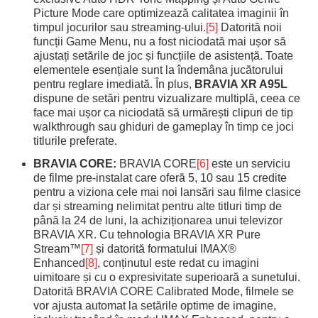
Picture Mode care optimizează calitatea imaginii în
timpul jocurilor sau streaming-ului.
[5]
Datorită noii
funcții Game Menu, nu a fost niciodată mai ușor să
ajustați setările de joc și funcțiile de asistență. Toate
elementele esențiale sunt la îndemâna jucătorului
pentru reglare imediată. În plus,
BRAVIA XR A95L
dispune de setări pentru vizualizare multiplă, ceea ce
face mai ușor ca niciodată să urmărești clipuri de tip
walkthrough sau ghiduri de gameplay în timp ce joci
titlurile preferate.
BRAVIA CORE:
BRAVIA CORE
[6]
este un serviciu
de filme pre-instalat care oferă 5, 10 sau 15 credite
pentru a viziona cele mai noi lansări sau filme clasice
dar și streaming nelimitat pentru alte titluri timp de
până la 24 de luni, la achiziționarea unui televizor
BRAVIA XR. Cu tehnologia BRAVIA XR Pure
Stream™
[7]
și datorită formatului IMAX®
Enhanced
[8]
, conținutul este redat cu imagini
uimitoare și cu o expresivitate superioară a sunetului.
Datorită BRAVIA CORE Calibrated Mode, filmele se
vor ajusta automat la setările optime de imagine,