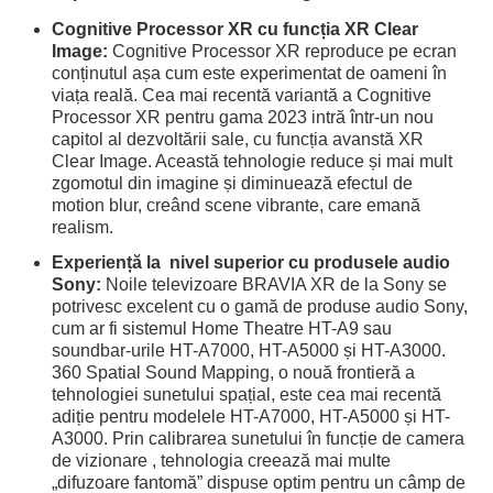
Cognitive Processor XR cu funcția XR Clear
Image:
Cognitive Processor XR reproduce pe ecran
conținutul așa cum este experimentat de oameni în
viața reală. Cea mai recentă variantă a Cognitive
Processor XR pentru gama 2023 intră într-un nou
capitol al dezvoltării sale, cu funcția avanstă XR
Clear Image. Această tehnologie reduce și mai mult
zgomotul din imagine și diminuează efectul de
motion blur, creând scene vibrante, care emană
realism.
Experiență la nivel superior cu produsele audio
Sony:
Noile televizoare BRAVIA XR de la Sony se
potrivesc excelent cu o gamă de produse audio Sony,
cum ar fi sistemul Home Theatre HT-A9 sau
soundbar-urile HT-A7000, HT-A5000 și HT-A3000.
360 Spatial Sound Mapping, o nouă frontieră a
tehnologiei sunetului spațial, este cea mai recentă
adiție pentru modelele HT-A7000, HT-A5000 și HT-
A3000. Prin calibrarea sunetului în funcție de camera
de vizionare , tehnologia creează mai multe
„difuzoare fantomă” dispuse optim pentru un câmp de