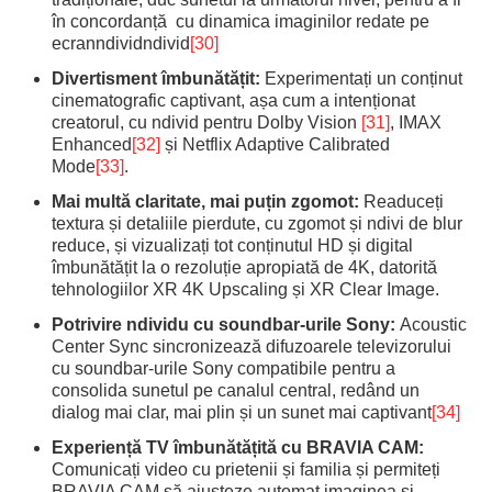
în concordanță cu dinamica imaginilor redate pe
ecranndividndivid
[30]
Divertisment îmbunătățit:
Experimentați un conținut
cinematografic captivant, așa cum a intenționat
creatorul, cu ndivid pentru Dolby Vision
[31]
, IMAX
Enhanced
[32]
și Netflix Adaptive Calibrated
Mode
[33]
.
Mai multă claritate, mai puțin zgomot:
Readuceți
textura și detaliile pierdute, cu zgomot și ndivi de blur
reduce, și vizualizați tot conținutul HD și digital
îmbunătățit la o rezoluție apropiată de 4K, datorită
tehnologiilor XR 4K Upscaling și XR Clear Image.
Potrivire ndividu cu soundbar-urile Sony:
Acoustic
Center Sync sincronizează difuzoarele televizorului
cu soundbar-urile Sony compatibile pentru a
consolida sunetul pe canalul central, redând un
dialog mai clar, mai plin și un sunet mai captivant
[34]
Experiență TV îmbunătățită cu BRAVIA CAM:
Comunicați video cu prietenii și familia și permiteți
BRAVIA CAM să ajusteze automat imaginea și