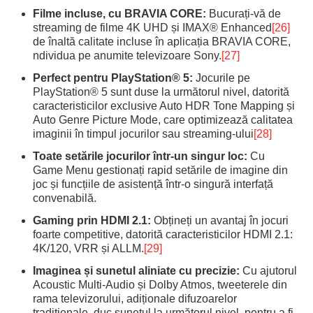
Filme incluse, cu BRAVIA CORE:
Bucurați-vă de
streaming de filme 4K UHD și IMAX® Enhanced
[26]
de înaltă calitate incluse în aplicația BRAVIA CORE,
ndividua pe anumite televizoare Sony.
[27]
Perfect pentru PlayStation® 5:
Jocurile pe
PlayStation® 5 sunt duse la următorul nivel, datorită
caracteristicilor exclusive Auto HDR Tone Mapping și
Auto Genre Picture Mode, care optimizează calitatea
imaginii în timpul jocurilor sau streaming-ului
[28]
Toate setările jocurilor într-un singur loc:
Cu
Game Menu gestionați rapid setările de imagine din
joc și funcțiile de asistență într-o singură interfață
convenabilă.
Gaming prin HDMI 2.1:
Obțineți un avantaj în jocuri
foarte competitive, datorită caracteristicilor HDMI 2.1:
4K/120, VRR și ALLM.
[29]
Imaginea și sunetul aliniate cu precizie:
Cu ajutorul
Acoustic Multi-Audio și Dolby Atmos, tweeterele din
rama televizorului, adiționale difuzoarelor
tradiționale, duc sunetul la următorul nivel, pentru a fi