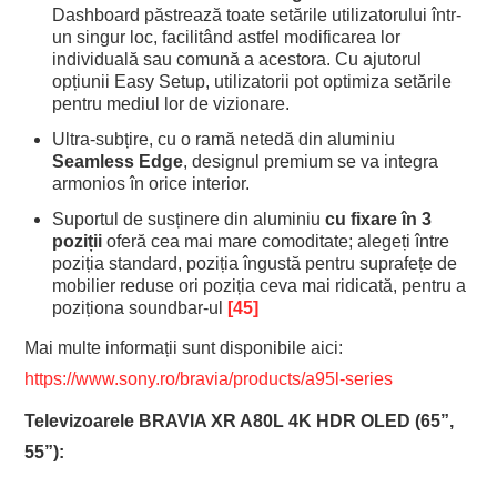
Dashboard păstrează toate setările utilizatorului într-
un singur loc, facilitând astfel modificarea lor
individuală sau comună a acestora. Cu ajutorul
opțiunii Easy Setup, utilizatorii pot optimiza setările
pentru mediul lor de vizionare.
Ultra-subțire, cu o ramă netedă din aluminiu
Seamless Edge
, designul premium se va integra
armonios în orice interior.
Suportul de susținere din aluminiu
cu fixare în 3
poziții
oferă cea mai mare comoditate; alegeți între
poziția standard, poziția îngustă pentru suprafețe de
mobilier reduse ori poziția ceva mai ridicată, pentru a
poziționa soundbar-ul
[45]
Mai multe informații sunt disponibile aici:
https://www.sony.ro/bravia/products/a95l-series
Televizoarele BRAVIA XR A80L 4K HDR OLED (65”,
55”):