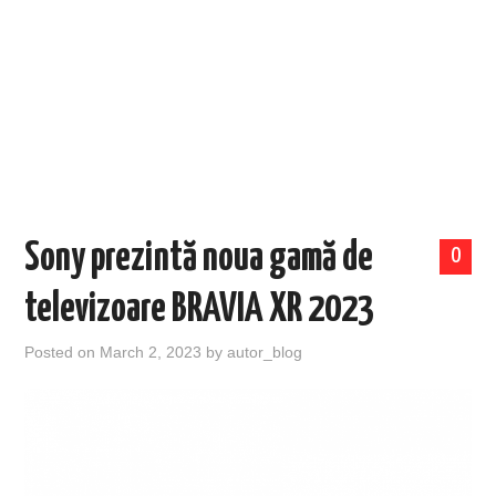
EVENIMENTE
TECH
BICICLETE
Sony prezintă noua gamă de
0
televizoare BRAVIA XR 2023
Posted on
March 2, 2023
by
autor_blog