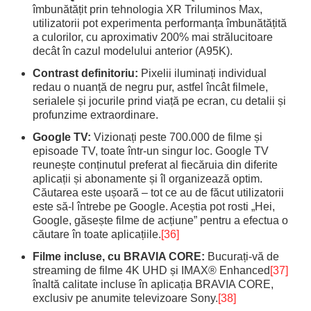
îmbunătățit prin tehnologia XR Triluminos Max,
utilizatorii pot experimenta performanța îmbunătățită
a culorilor, cu aproximativ 200% mai strălucitoare
decât în cazul modelului anterior (A95K).
Contrast definitoriu:
Pixelii iluminați individual
redau o nuanță de negru pur, astfel încât filmele,
serialele și jocurile prind viață pe ecran, cu detalii și
profunzime extraordinare.
Google TV:
Vizionați peste 700.000 de filme și
episoade TV, toate într-un singur loc. Google TV
reunește conținutul preferat al fiecăruia din diferite
aplicații și abonamente și îl organizează optim.
Căutarea este ușoară – tot ce au de făcut utilizatorii
este să-l întrebe pe Google. Aceștia pot rosti „Hei,
Google, găsește filme de acțiune” pentru a efectua o
căutare în toate aplicațiile.
[36]
Filme incluse, cu BRAVIA CORE:
Bucurați-vă de
streaming de filme 4K UHD și IMAX® Enhanced
[37]
înaltă calitate incluse în aplicația BRAVIA CORE,
exclusiv pe anumite televizoare Sony.
[38]