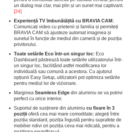
un dialog mai clar, mai plin și un sunet mai captivant.
[24]
Experiență TV îmbunătățită cu BRAVIA CAM:
Comunicați video cu prietenii și familia și permiteți
BRAVIA CAM să ajusteze automat imaginea și
sunetul în funcție de mediul din cameră și de poziția
privitorului.
Toate setările Eco într-un singur loc:
Eco
Dashboard păstrează toate setările utilizatorului într-
un singur loc, facilitând astfel modificarea lor
individuală sau comună a acestora. Cu ajutorul
opțiunii Easy Setup, utilizatorii pot optimiza setările
pentru mediul lor de vizionare.
Marginea
Seamless Edge
din aluminiu se va potrivi
perfect cu orice interior.
Suportul de susținere din aluminiu
cu fixare în 3
poziții
oferă cea mai mare comoditate; alegeți între
poziția standard, poziția îngustă pentru suprafețe de
mobilier ndivi ori poziția ceva mai ridicată, pentru a
poziționa soundbar-ul.