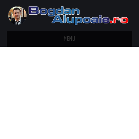
MENU
HOME
CONTACT
DESPRE BOGDAN ALUPOAIE
AUTOMOBILE
DRESS TO IMPRESS
TRAVEL