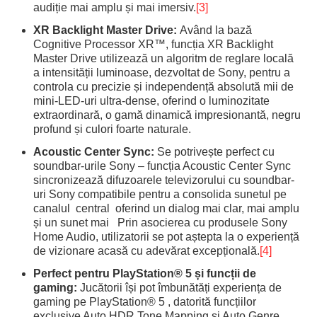
audiție mai amplu și mai imersiv.
[3]
XR Backlight Master Drive:
Având la bază
Cognitive Processor XR™, funcția XR Backlight
Master Drive utilizează un algoritm de reglare locală
a intensității luminoase, dezvoltat de Sony, pentru a
controla cu precizie și independență absolută mii de
mini-LED-uri ultra-dense, oferind o luminozitate
extraordinară, o gamă dinamică impresionantă, negru
profund și culori foarte naturale.
Acoustic Center Sync:
Se potrivește perfect cu
soundbar-urile Sony – funcția Acoustic Center Sync
sincronizează difuzoarele televizorului cu soundbar-
uri Sony compatibile pentru a consolida sunetul pe
canalul central oferind un dialog mai clar, mai amplu
și un sunet mai Prin asocierea cu produsele Sony
Home Audio, utilizatorii se pot aștepta la o experiență
de vizionare acasă cu adevărat excepțională.
[4]
Perfect pentru PlayStation® 5 și funcții de
gaming:
Jucătorii își pot îmbunătăți experiența de
gaming pe PlayStation® 5 , datorită funcțiilor
exclusive Auto HDR Tone Mapping și Auto Genre