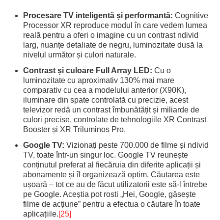
Procesare TV inteligentă și performantă:
Cognitive
Processor XR reproduce modul în care vedem lumea
reală pentru a oferi o imagine cu un contrast ndivid
larg, nuanțe detaliate de negru, luminozitate dusă la
nivelul următor și culori naturale.
Contrast și culoare Full Array LED:
Cu o
luminozitate cu aproximativ 130% mai mare
comparativ cu cea a modelului anterior (X90K),
iluminare din spate controlată cu precizie, acest
televizor redă un contrast îmbunătățit și miliarde de
culori precise, controlate de tehnologiile XR Contrast
Booster și XR Triluminos Pro.
Google TV:
Vizionați peste 700.000 de filme și ndivid
TV, toate într-un singur loc. Google TV reunește
conținutul preferat al fiecăruia din diferite aplicații și
abonamente și îl organizează optim. Căutarea este
ușoară – tot ce au de făcut utilizatorii este să-l întrebe
pe Google. Aceștia pot rosti „Hei, Google, găsește
filme de acțiune” pentru a efectua o căutare în toate
aplicațiile.
[25]