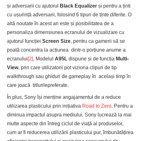
și adversarii cu ajutorul
Black Equalizer
și pentru a ținti
cu ușurință adversarii, folosind 6 tipuri de ținte diferite. O
altă noutate în acest an este și posibilitatea de a
personaliza dimensiunea ecranului de vizualizare cu
ajutorul funcției
Screen Size
, pentru ca gamerii să se
poată concentra la acțiunea dintr-o porțiune anume a
ecranului
[2]
. Modelul
A95L
dispune și de funcția
Multi-
View
, prin care utilizatorii pot viziona clipuri de tip
walkthrough sau ghiduri de gameplay în același timp în
care joacă titlurilepreferate.
În plus, Sony își menține angajamentul de a reduce
utilizarea plasticului prin inițiativa
Road to Zero
. Pentru a
diminua impactul asupra mediului, Sony lucrează la mai
multe aspecte din întreg ciclul de viață al produselor,
cum ar fi reducerea utilizării plasticului pur, îmbunătățirea