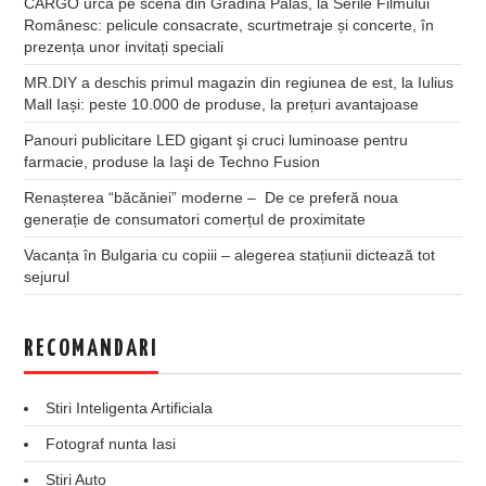
CARGO urcă pe scena din Grădina Palas, la Serile Filmului
Românesc: pelicule consacrate, scurtmetraje și concerte, în
prezența unor invitați speciali
MR.DIY a deschis primul magazin din regiunea de est, la Iulius
Mall Iași: peste 10.000 de produse, la prețuri avantajoase
Panouri publicitare LED gigant şi cruci luminoase pentru
farmacie, produse la Iaşi de Techno Fusion
Renașterea “băcăniei” moderne – De ce preferă noua
generație de consumatori comerțul de proximitate
Vacanța în Bulgaria cu copiii – alegerea stațiunii dictează tot
sejurul
RECOMANDARI
Stiri Inteligenta Artificiala
Fotograf nunta Iasi
Stiri Auto