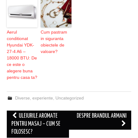
Aerul
Cum pastram
conditionat
in siguranta
Hyundai YDK-
obiectele de
27-4 A6 –
valoare?
18000 BTU: De
ce este o
alegere buna
pentru casa ta?
Diverse
,
experiente
,
Uncategorized
Post
ULEIURILE AROMATE
DESPRE BRANDUL ARMANI
navigation
PENTRU MASAJ – CUM SE
FOLOSESC?