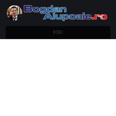
MENU
HOME
CONTACT
DESPRE BOGDAN ALUPOAIE
AUTOMOBILE
DRESS TO IMPRESS
TRAVEL