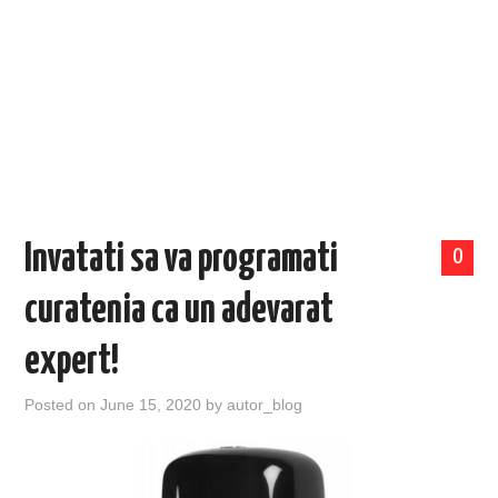
EVENIMENTE
TECH
BICICLETE
Invatati sa va programati
0
curatenia ca un adevarat
expert!
Posted on
June 15, 2020
by
autor_blog