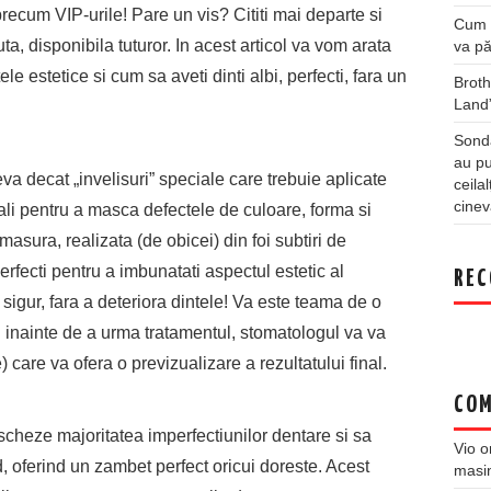
i precum VIP-urile! Pare un vis? Cititi mai departe si
Cum a
ta, disponibila tuturor. In acest articol va vom arata
va pă
ele estetice si cum sa aveti dinti albi, perfecti, fara un
Broth
Land
Sonda
au pu
va decat „invelisuri” speciale care trebuie aplicate
ceila
cinev
tali pentru a masca defectele de culoare, forma si
masura, realizata (de obicei) din foi subtiri de
erfecti pentru a imbunatati aspectul estetic al
REC
 sigur, fara a deteriora dintele! Va este teama de o
i: inainte de a urma tratamentul, stomatologul va va
 care va ofera o previzualizare a rezultatului final.
COM
scheze majoritatea imperfectiunilor dentare si sa
Vio
o
, oferind un zambet perfect oricui doreste. Acest
masi