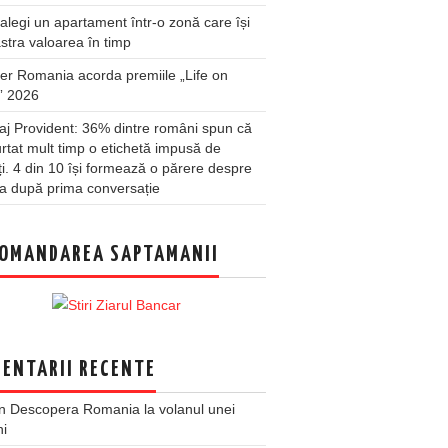
legi un apartament într-o zonă care își
stra valoarea în timp
er Romania acorda premiile „Life on
” 2026
j Provident: 36% dintre români spun că
rtat mult timp o etichetă impusă de
lți. 4 din 10 își formează o părere despre
a după prima conversație
OMANDAREA SAPTAMANII
ENTARII RECENTE
n
Descopera Romania la volanul unei
ni