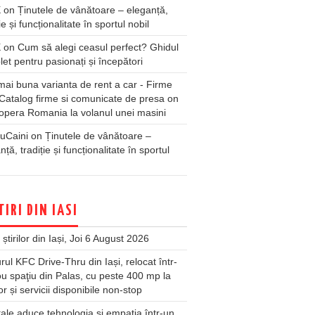
X
on
Ținutele de vânătoare – eleganță,
ie și funcționalitate în sportul nobil
X
on
Cum să alegi ceasul perfect? Ghidul
et pentru pasionați și începători
ai buna varianta de rent a car - Firme
Catalog firme si comunicate de presa
on
pera Romania la volanul unei masini
uCaini
on
Ținutele de vânătoare –
nță, tradiție și funcționalitate în sportul
TIRI DIN IASI
 știrilor din Iași, Joi 6 August 2026
rul KFC Drive-Thru din Iași, relocat într-
u spaţiu din Palas, cu peste 400 mp la
ior și servicii disponibile non-stop
ale aduce tehnologia și empatia într-un