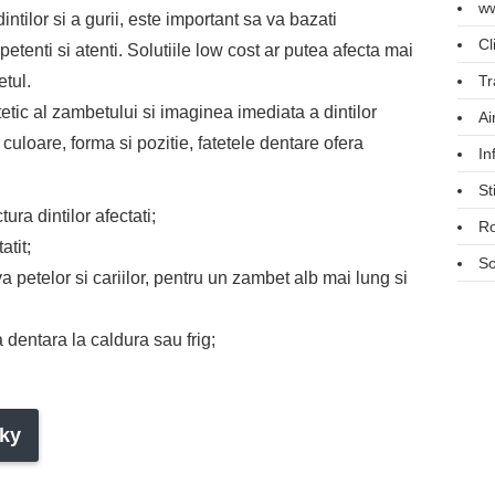
ww
tilor si a gurii, este important sa va bazati
Cl
tenti si atenti. Solutiile low cost ar putea afecta mai
tul.
Tr
tic al zambetului si imaginea imediata a dintilor
Ai
 culoare, forma si pozitie, fatetele dentare ofera
In
St
ura dintilor afectati;
R
tit;
So
a petelor si cariilor, pentru un zambet alb mai lung si
a dentara la caldura sau frig;
ky