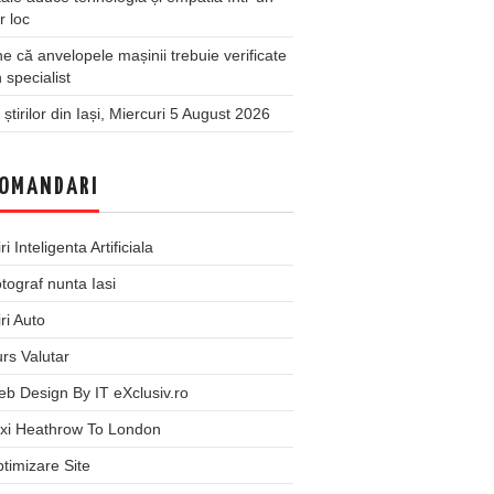
r loc
 că anvelopele mașinii trebuie verificate
 specialist
 știrilor din Iași, Miercuri 5 August 2026
OMANDARI
iri Inteligenta Artificiala
tograf nunta Iasi
iri Auto
rs Valutar
b Design By IT eXclusiv.ro
xi Heathrow To London
timizare Site