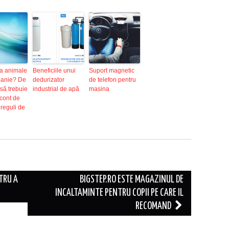
ca animale
Beneficiile unui
Suport magnetic
anie? De
dedurizator
de telefon pentru
nsă trebuie
industrial de apă
masina
 cont de
reguli de
TRU A
BIGSTEP.RO ESTE MAGAZINUL DE
INCALTAMINTE PENTRU COPII PE CARE IL
RECOMAND