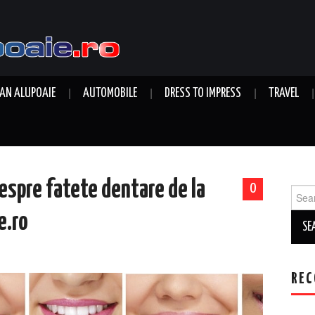
AN ALUPOAIE
AUTOMOBILE
DRESS TO IMPRESS
TRAVEL
despre fatete dentare de la
0
Sear
for:
e.ro
REC