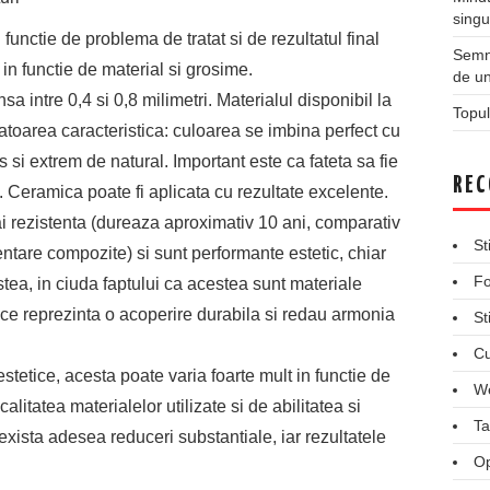
singu
n functie de problema de tratat si de rezultatul final
Semne
 in functie de material si grosime.
de un
sa intre 0,4 si 0,8 milimetri. Materialul disponibil la
Topul
oarea caracteristica: culoarea se imbina perfect cu
s si extrem de natural. Important este ca fateta sa fie
REC
. Ceramica poate fi aplicata cu rezultate excelente.
i rezistenta (dureaza aproximativ 10 ani, comparativ
St
entare compozite) si sunt performante estetic, chiar
Fo
ea, in ciuda faptului ca acestea sunt materiale
tice reprezinta o acoperire durabila si redau armonia
St
Cu
estetice, acesta poate varia foarte mult in functie de
We
litatea materialelor utilizate si de abilitatea si
Ta
xista adesea reduceri substantiale, iar rezultatele
Op