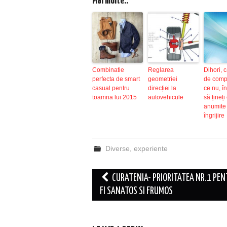
Mai multe..
Combinatie
Reglarea
Dihori, 
perfecta de smart
geometriei
de comp
casual pentru
direcției la
ce nu, î
toamna lui 2015
autovehicule
să țineți
anumite 
îngrijire
Diverse
,
experiente
Post
CURATENIA- PRIORITATEA NR.1 PEN
navigation
FI SANATOS SI FRUMOS