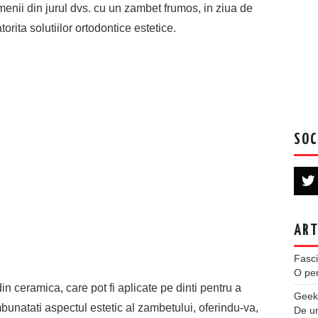
enii din jurul dvs. cu un zambet frumos, in ziua de
torita solutiilor ortodontice estetice.
SOC
ART
Fasci
O per
din ceramica, care pot fi aplicate pe dinti pentru a
Geek
bunatati aspectul estetic al zambetului, oferindu-va,
De u