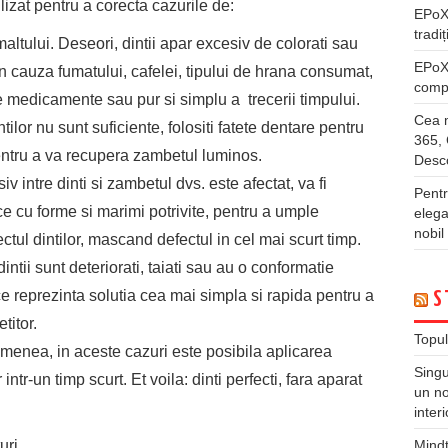
ilizat pentru a corecta cazurile de:
EPo
tradiț
altului. Deseori, dintii apar excesiv de colorati sau
EPo
n cauza fumatului, cafelei, tipului de hrana consumat,
compl
e medicamente sau pur si simplu a trecerii timpului.
Cea m
ilor nu sunt suficiente, folositi fatete dentare pentru
365, 
i pentru a va recupera zambetul luminos.
Desco
 intre dinti si zambetul dvs. este afectat, va fi
Pentr
ice cu forme si marimi potrivite, pentru a umple
elega
nobil
tul dintilor, mascand defectul in cel mai scurt timp.
intii sunt deteriorati, taiati sau au o conformatie
ce reprezinta solutia cea mai simpla si rapida pentru a
S
titor.
Topul
semenea, in aceste cazuri este posibila aplicarea
Singu
 intr-un timp scurt. Et voila: dinti perfecti, fara aparat
un no
inter
uri
Mindt