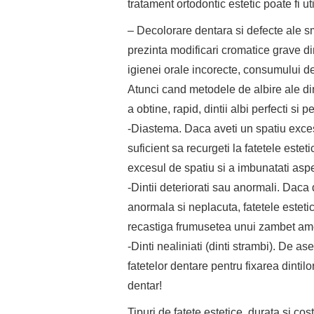
tratament ortodontic estetic poate fi ut
– Decolorare dentara si defecte ale sm
prezinta modificari cromatice grave di
igienei orale incorecte, consumului d
Atunci cand metodele de albire ale dint
a obtine, rapid, dintii albi perfecti s
-Diastema. Daca aveti un spatiu excesiv
suficient sa recurgeti la fatetele estet
excesul de spatiu si a imbunatati aspec
-Dintii deteriorati sau anormali. Daca d
anormala si neplacuta, fatetele esteti
recastiga frumusetea unui zambet ame
-Dinti nealiniati (dinti strambi). De a
fatetelor dentare pentru fixarea dintilor
dentar!
Tipuri de fatete estetice, durata si cost