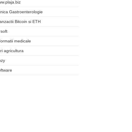
w.plaja.biz
inica Gastroenterologie
anzactii Bitcoin si ETH
rsoft
formatii medicale
iri agricultura
ozy
ftware