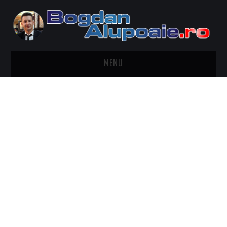
MENU
HOME
CONTACT
DESPRE BOGDAN ALUPOAIE
AUTOMOBILE
DRESS TO IMPRESS
TRAVEL