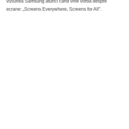
viziunea Samsung atunci când vine vorba despre
ecrane: „Screens Everywhere, Screens for All”.