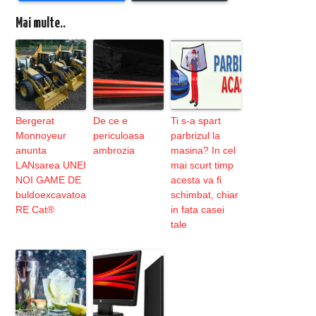
Mai multe..
Bergerat
De ce e
Ti s-a spart
Monnoyeur
periculoasa
parbrizul la
anunta
ambrozia
masina? In cel
LANsarea UNEI
mai scurt timp
NOI GAME DE
acesta va fi
buldoexcavatoa
schimbat, chiar
RE Cat®
in fata casei
tale