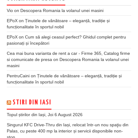
Vio
on
Descopera Romania la volanul unei masini
EPoX
on
Ținutele de vânătoare – eleganță, tradiție și
funcționalitate în sportul nobil
EPoX
on
Cum să alegi ceasul perfect? Ghidul complet pentru
pasionați și începători
Cea mai buna varianta de rent a car - Firme 365, Catalog firme
si comunicate de presa
on
Descopera Romania la volanul unei
masini
PentruCaini
on
Ținutele de vânătoare – eleganță, tradiție și
funcționalitate în sportul nobil
STIRI DIN IASI
Topul știrilor din Iași, Joi 6 August 2026
Singurul KFC Drive-Thru din Iași, relocat într-un nou spaţiu din
Palas, cu peste 400 mp la interior și servicii disponibile non-
stop