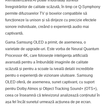
Remasterizarea AI poate îmbunătăți sunetul
înregistrărilor de calitate scăzută, în timp ce Q-Symphony
permite difuzoarelor TV și boxelor compatibile să
funcționeze la unison și să dirijeze cu precizie efectele
sonore individuale, creând o experiență audio mai
captivantă.
Gama Samsung OLED a primit, de asemenea, o
varietate de upgrade-uri. Este vorba de Neural Quantum
Processor 4K, care folosește inteligența artificială
avansată pentru a îmbunătăți imaginile de calitate
scăzută și pentru a scoate la iveală detalii incredibile
pentru o experiență de vizionare uluitoare. Samsung
OLED oferă, de asemenea, sunet captivant, cu suport
pentru Dolby Atmos și Object Tracking Sound+ (OTS+),
ceea ce înseamnă că televizorul analizează conținutul în
așa fel încât sunetul urmează acțiunea de pe ecran.