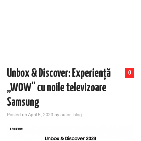
EVENIMENTE
TECH
BICICLETE
Unbox & Discover: Experiență
0
„WOW” cu noile televizoare
Samsung
Posted on
April 5, 2023
by
autor_blog