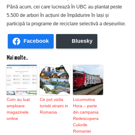
Până acum, cei care lucrează în UBC au plantat peste
5.500 de arbori în acțiuni de împădurire în Iași și
participă la programe de reciclare selectivă a deșeurilor.
Facebook
Bluesky
Mai multe..
Cum au luat
Ce pot vizita
Locomotiva
amploare
turistii straini in
Hora – parte
magazinele
Romania
din campania
online
Redescopera
Culorile
Romaniei