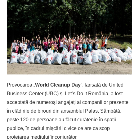
Provocarea „
World Cleanup Day
”, lansată de United
Business Center (UBC) și Let’s Do It România, a fost
acceptată de numeroși angajați ai companiilor prezente
în clădirile de birouri din ansamblul Palas. Sâmbătă,
peste 120 de persoane au făcut curățenie în spații
publice, în cadrul mișcării civice ce are ca scop
protejarea mediului înconjurător.