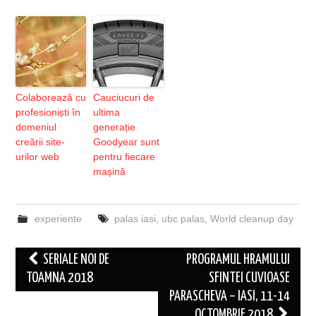
Colaborează cu
Cauciucuri de
profesioniști în
ultima
domeniul
generație
creării site-
Goodyear sunt
urilor web
pentru fiecare
mașină
experiente
palas iasi
,
ubc palas
,
World cleanup day
Post
SERIALE NOI DE
PROGRAMUL HRAMULUI
navigation
TOAMNA 2018
SFINTEI CUVIOASE
PARASCHEVA – IASI, 11-14
OCTOMBRIE 2018