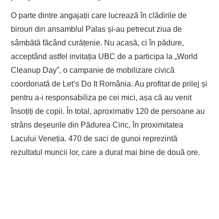
O parte dintre angajații care lucrează în clădirile de
birouri din ansamblul Palas și-au petrecut ziua de
sâmbătă făcând curățenie. Nu acasă, ci în pădure,
acceptând astfel invitația UBC de a participa la „World
Cleanup Day”, o campanie de mobilizare civică
coordonată de Let’s Do It România. Au profitat de prilej și
pentru a-i responsabiliza pe cei mici, așa că au venit
însoțiți de copii. În total, aproximativ 120 de persoane au
strâns deșeurile din Pădurea Ciric, în proximitatea
Lacului Veneția. 470 de saci de gunoi reprezintă
rezultatul muncii lor, care a durat mai bine de două ore.