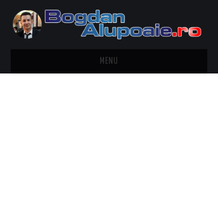
MENU
HOME
CONTACT
DESPRE BOGDAN ALUPOAIE
AUTOMOBILE
DRESS TO IMPRESS
TRAVEL