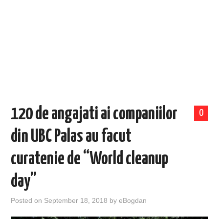
EVENIMENTE
TECH
BICICLETE
120 de angajati ai companiilor
0
din UBC Palas au facut
curatenie de “World cleanup
day”
Posted on
September 18, 2018
by
eBogdan