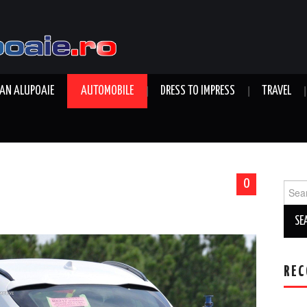
AN ALUPOAIE
AUTOMOBILE
DRESS TO IMPRESS
TRAVEL
0
Sear
for:
REC