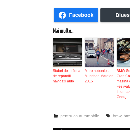
Facebook
Blues
Mai multe..
Sfaturi de la firma
Mare nebunie la
BMW Ser
de reparatii
Munchen Maraton
Gran Co
navigatii auto
2015
masina o
Festival
Internat
George 
pentru ca automobile
bmw
,
bm