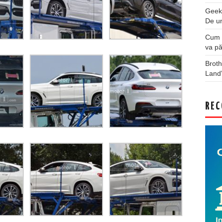
Geek
De u
Cum a
va pă
Broth
Land
REC