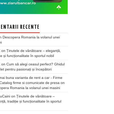
ENTARII RECENTE
n
Descopera Romania la volanul unei
ni
X
on
Ținutele de vânătoare – eleganță,
ie și funcționalitate în sportul nobil
X
on
Cum să alegi ceasul perfect? Ghidul
et pentru pasionați și începători
ai buna varianta de rent a car - Firme
Catalog firme si comunicate de presa
on
pera Romania la volanul unei masini
uCaini
on
Ținutele de vânătoare –
nță, tradiție și funcționalitate în sportul