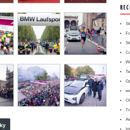
REC
St
Fo
St
Cu
We
Ta
Op
ww
Cl
Tr
Ai
ky
In