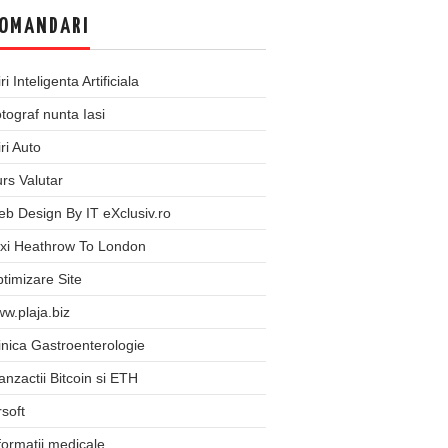
OMANDARI
iri Inteligenta Artificiala
tograf nunta Iasi
iri Auto
rs Valutar
b Design By IT eXclusiv.ro
xi Heathrow To London
timizare Site
w.plaja.biz
inica Gastroenterologie
anzactii Bitcoin si ETH
rsoft
formatii medicale