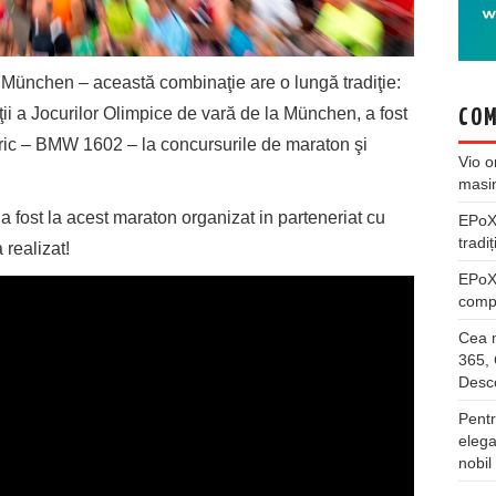
 München – această combinaţie are o lungă tradiţie:
ţii a Jocurilor Olimpice de vară de la München, a fost
COM
ctric – BMW 1602 – la concursurile de maraton şi
Vio
o
masi
a fost la acest maraton organizat in parteneriat cu
EPo
tradiț
 realizat!
EPo
compl
Cea m
365, 
Desco
Pentr
elega
nobil