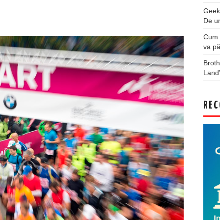
Geek
De u
Cum a
va pă
Broth
Land
REC