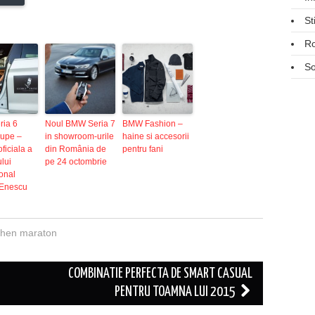
St
R
So
ia 6
Noul BMW Seria 7
BMW Fashion –
upe –
in showroom-urile
haine si accesorii
ficiala a
din România de
pentru fani
ului
pe 24 octombrie
ional
Enescu
hen maraton
COMBINATIE PERFECTA DE SMART CASUAL
PENTRU TOAMNA LUI 2015