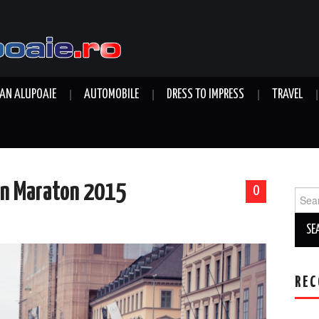
AN ALUPOAIE
AUTOMOBILE
DRESS TO IMPRESS
TRAVEL
en Maraton 2015
0
Sear
for:
REC