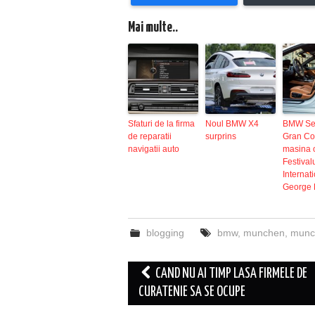
Mai multe..
Sfaturi de la firma
Noul BMW X4
BMW Ser
de reparatii
surprins
Gran Co
navigatii auto
masina o
Festival
Internat
George 
blogging
bmw
,
munchen
,
munc
Post
CAND NU AI TIMP LASA FIRMELE DE
navigation
CURATENIE SA SE OCUPE