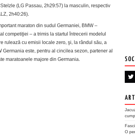
n Stelzle (LG Passau, 2h29:57) la masculin, respectiv
ALZ, 2h40:26).
 important maraton din sudul Germaniei, BMW –
l competiţiei – a trimis la startul întrecerii modelul
rulează cu emisii locale zero, şi, la rândul său, a
 Germania este, pentru al cincilea sezon, partener al
SOC
toate maratoanele majore din Germania.
ART
Jacuz
cumpe
Fasci
O per