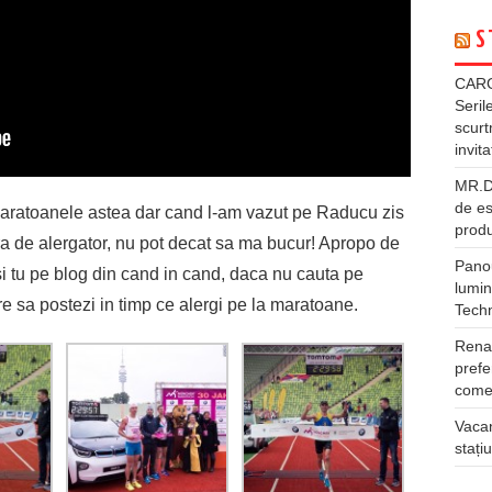
S
CARG
Seril
scurt
invita
MR.DI
de es
maratoanele astea dar cand l-am vazut pe Raducu zis
produ
ra de alergator, nu pot decat sa ma bucur! Apropo de
Panou
i tu pe blog din cand in cand, daca nu cauta pe
lumin
 sa postezi in timp ce alergi pe la maratoane.
Tech
Rena
prefe
comer
Vacan
stați