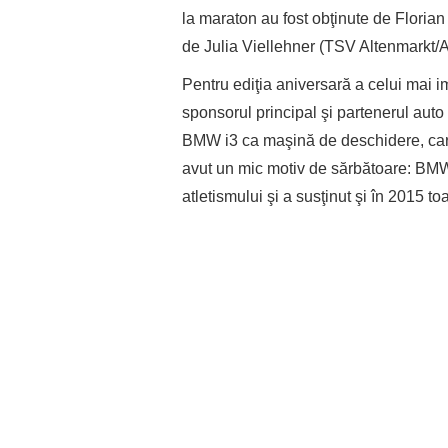
la maraton au fost obţinute de Floria
de Julia Viellehner (TSV Altenmarkt/
Pentru ediţia aniversară a celui mai
sponsorul principal şi partenerul auto a
BMW i3 ca maşină de deschidere, care 
avut un mic motiv de sărbătoare: BMW
atletismului şi a susţinut şi în 2015 