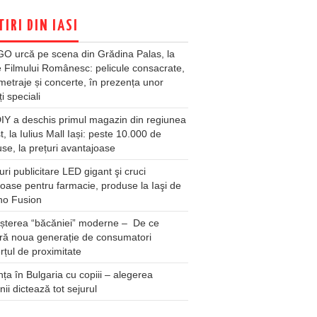
TIRI DIN IASI
O urcă pe scena din Grădina Palas, la
e Filmului Românesc: pelicule consacrate,
metraje și concerte, în prezența unor
ți speciali
Y a deschis primul magazin din regiunea
t, la Iulius Mall Iași: peste 10.000 de
se, la prețuri avantajoase
ri publicitare LED gigant şi cruci
oase pentru farmacie, produse la Iaşi de
no Fusion
șterea “băcăniei” moderne – De ce
ră noua generație de consumatori
țul de proximitate
ța în Bulgaria cu copiii – alegerea
unii dictează tot sejurul