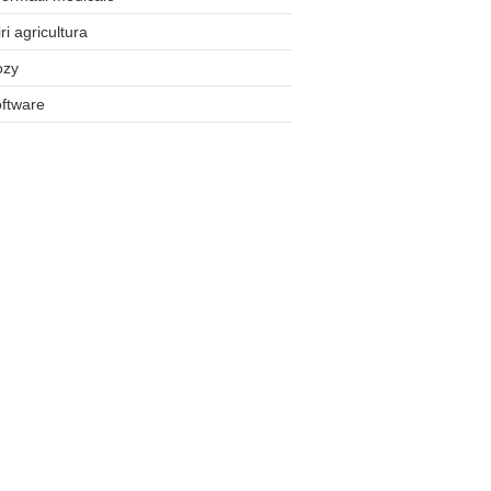
iri agricultura
ozy
ftware