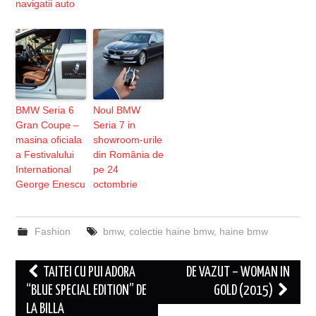
navigatii auto
BMW Seria 6
Noul BMW
Gran Coupe –
Seria 7 in
masina oficiala
showroom-urile
a Festivalului
din România de
International
pe 24
George Enescu
octombrie
Fashion
bmw
,
colectie haine bmw
,
haine bmw
Post
TAITEI CU PUI ADORA
DE VAZUT – WOMAN IN
navigation
“BLUE SPECIAL EDITION” DE
GOLD (2015)
LA BILLA