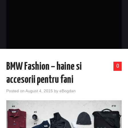
EVENIMENTE
TECH
BICICLETE
BMW Fashion – haine si
0
accesorii pentru fani
Posted on
August 4, 2015
by
eBogdan