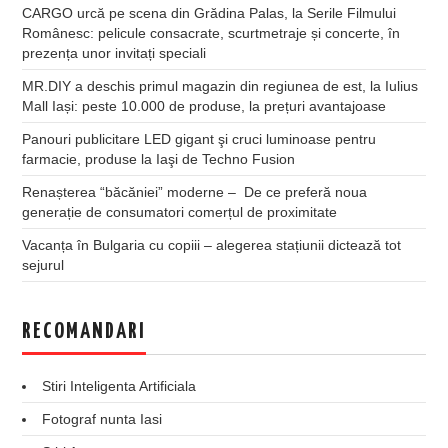
CARGO urcă pe scena din Grădina Palas, la Serile Filmului
Românesc: pelicule consacrate, scurtmetraje și concerte, în
prezența unor invitați speciali
MR.DIY a deschis primul magazin din regiunea de est, la Iulius
Mall Iași: peste 10.000 de produse, la prețuri avantajoase
Panouri publicitare LED gigant şi cruci luminoase pentru
farmacie, produse la Iaşi de Techno Fusion
Renașterea “băcăniei” moderne – De ce preferă noua
generație de consumatori comerțul de proximitate
Vacanța în Bulgaria cu copiii – alegerea stațiunii dictează tot
sejurul
RECOMANDARI
Stiri Inteligenta Artificiala
Fotograf nunta Iasi