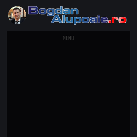
MENU
HOME
CONTACT
DESPRE BOGDAN ALUPOAIE
AUTOMOBILE
DRESS TO IMPRESS
TRAVEL