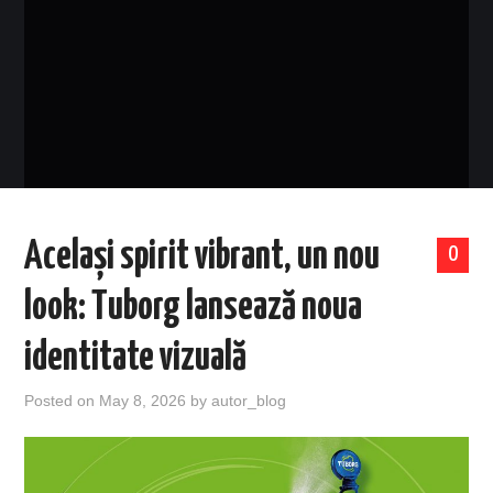
EVENIMENTE
TECH
BICICLETE
Același spirit vibrant, un nou
0
look: Tuborg lansează noua
identitate vizuală
Posted on
May 8, 2026
by
autor_blog