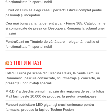
funcționalitate în sportul nobil
EPoX
on
Cum să alegi ceasul perfect? Ghidul complet pentru
pasionați și începători
Cea mai buna varianta de rent a car - Firme 365, Catalog firme
si comunicate de presa
on
Descopera Romania la volanul unei
masini
PentruCaini
on
Ținutele de vânătoare – eleganță, tradiție și
funcționalitate în sportul nobil
STIRI DIN IASI
CARGO urcă pe scena din Grădina Palas, la Serile Filmului
Românesc: pelicule consacrate, scurtmetraje și concerte, în
prezența unor invitați speciali
MR.DIY a deschis primul magazin din regiunea de est, la Iulius
Mall Iași: peste 10.000 de produse, la prețuri avantajoase
Panouri publicitare LED gigant şi cruci luminoase pentru
farmacie, produse la Iaşi de Techno Fusion