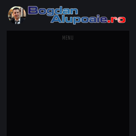
MENU
HOME
CONTACT
DESPRE BOGDAN ALUPOAIE
AUTOMOBILE
DRESS TO IMPRESS
TRAVEL