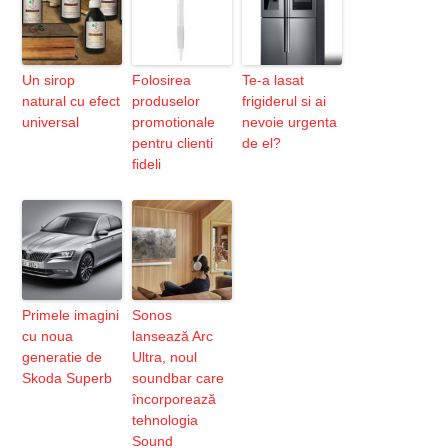
Un sirop
Folosirea
Te-a lasat
natural cu efect
produselor
frigiderul si ai
universal
promotionale
nevoie urgenta
pentru clienti
de el?
fideli
Primele imagini
Sonos
cu noua
lansează Arc
generatie de
Ultra, noul
Skoda Superb
soundbar care
încorporează
tehnologia
Sound