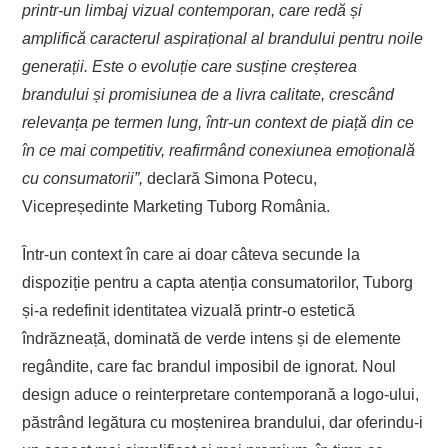
printr-un limbaj vizual contemporan,
care redă și
amplifică caracterul aspirațional al brandului pentru noile
generații.
Este o evoluție care susține creșterea
brandului și promisiunea de a livra calitate, crescând
relevanța pe termen lung, într-un context de piață din ce
în ce mai competitiv,
reafirmând conexiunea emoțională
cu consumatorii
”,
declară Simona Potecu,
Vicepreședinte Marketing Tuborg România.
Într-un context în care ai doar câteva secunde la
dispoziție pentru a capta atenția consumatorilor, Tuborg
și-a redefinit identitatea vizuală printr-o estetică
îndrăzneață, dominată de verde intens și de elemente
regândite, care fac brandul imposibil de ignorat. Noul
design aduce o reinterpretare contemporană a logo-ului,
păstrând legătura cu moștenirea brandului, dar oferindu-i